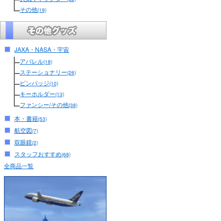
その他
(19)
JAXA・NASA・宇宙
アパレル
(18)
ステーショナリー
(26)
ピンバッジ
(10)
キーホルダー
(13)
ファンシー/その他
(38)
本・書籍
(53)
航空図
(7)
双眼鏡
(2)
スタッフおすすめ
(68)
全商品一覧