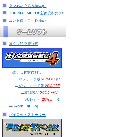
クマぬいぐるみ特集
(13)
BOEING・AIRBUS新商品特集
(19)
コントローラー各種
(6)
ぼくは航空管制官
ぼくは航空管制官4
パッケージ版
20%OFF
(10)
ダウンロード版
20%OFF
本編製品
20%OFF
(7)
追加ｽﾃｰｼﾞ
20%OFF
(6)
Switch・3DS
(3)
パイロットストーリー