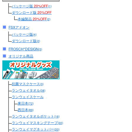
パッケージ版
20%OFF
(1)
ダウンロード版
20%OFF
本編製品
20%OFF
(2)
FSXアドオン
パッケージ版
(4)
ダウンロード版
(2)
FROSCH*DESIGN
(3)
オリジナル商品
抗菌マスクケース
(3)
ランウェイタオル
(38)
ランウェイスケール
東日本
(72)
西日本
(89)
ランウェイタオルポケット
(16)
ランウェイマスキングテープ
(30)
ランウェイマグネットバー
(20)