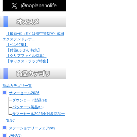
【最新作】ぼくは航空管制官4 成田
エクステンドシナ...
【ペン特集】
【付箋(ふせん)特集】
【クリアファイル特集】
【ネックストラップ特集】
商品カテゴリ一覧
サマーセール2026
ダウンロード製品
(15)
パッケージ製品
(15)
サマーセール2026全対象商品一
覧
(30)
ステーショナリーフェア
(52)
JAPA
(2)