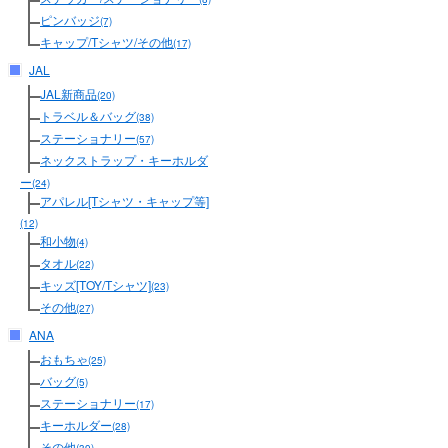
ピンバッジ
(7)
キャップ/Tシャツ/その他
(17)
JAL
JAL新商品
(20)
トラベル＆バッグ
(38)
ステーショナリー
(57)
ネックストラップ・キーホルダ
ー
(24)
アパレル[Tシャツ・キャップ等]
(12)
和小物
(4)
タオル
(22)
キッズ[TOY/Tシャツ]
(23)
その他
(27)
ANA
おもちゃ
(25)
バッグ
(5)
ステーショナリー
(17)
キーホルダー
(28)
その他