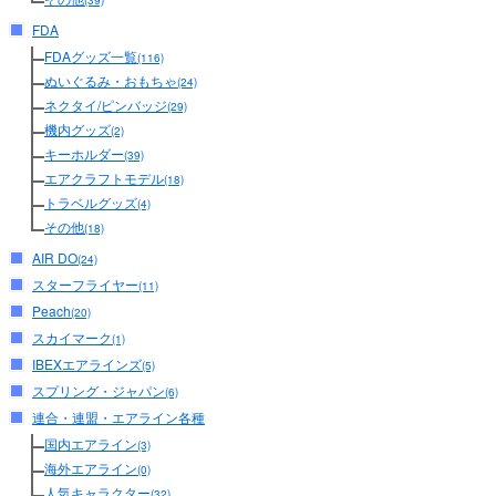
(39)
FDA
FDAグッズ一覧
(116)
ぬいぐるみ・おもちゃ
(24)
ネクタイ/ピンバッジ
(29)
機内グッズ
(2)
キーホルダー
(39)
エアクラフトモデル
(18)
トラベルグッズ
(4)
その他
(18)
AIR DO
(24)
スターフライヤー
(11)
Peach
(20)
スカイマーク
(1)
IBEXエアラインズ
(5)
スプリング・ジャパン
(6)
連合・連盟・エアライン各種
国内エアライン
(3)
海外エアライン
(0)
人気キャラクター
(32)