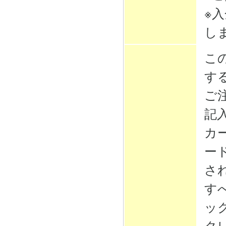
※
し
こ
す
ご
記
カ
ー
さ
す
ッ
ク