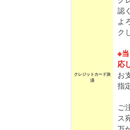
認
よ
ク
※
応
お
クレジットカード決
済
指
ご
ス
万