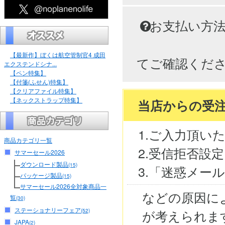
お支払い方
【最新作】ぼくは航空管制官4 成田
てご確認くだ
エクステンドシナ...
【ペン特集】
【付箋(ふせん)特集】
【クリアファイル特集】
【ネックストラップ特集】
当店からの受
1.ご入力頂い
商品カテゴリ一覧
2.受信拒否設
サマーセール2026
ダウンロード製品
(15)
3.「迷惑メー
パッケージ製品
(15)
サマーセール2026全対象商品一
などの原因に
覧
(30)
ステーショナリーフェア
が考えられま
(52)
JAPA
(2)