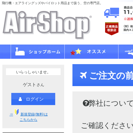
飛行機・エアライングッズやパイロット用品まで扱う、空の専門店。
いらっしゃいませ。
ご注文の
ゲスト
さん
ログイン
弊社につい
⇒
新規登録(無料)は
こちらから
ご確認くださ