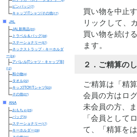
ピンバッジ
(7)
買い物を中止
キャップ/Tシャツ/その他
(17)
リックして、
JAL
JAL新商品
(20)
買い物を続け
トラベル＆バッグ
(38)
ます。
ステーショナリー
(57)
ネックストラップ・キーホルダ
ー
(24)
２．ご精算の
アパレル[Tシャツ・キャップ等]
(12)
和小物
(4)
タオル
ご精算は「精
(22)
キッズ[TOY/Tシャツ]
(23)
会員の方はロ
その他
(27)
ANA
未会員の方、
おもちゃ
(25)
「会員として
バッグ
(5)
ステーショナリー
(17)
て、「精算を
キーホルダー
(28)
その他