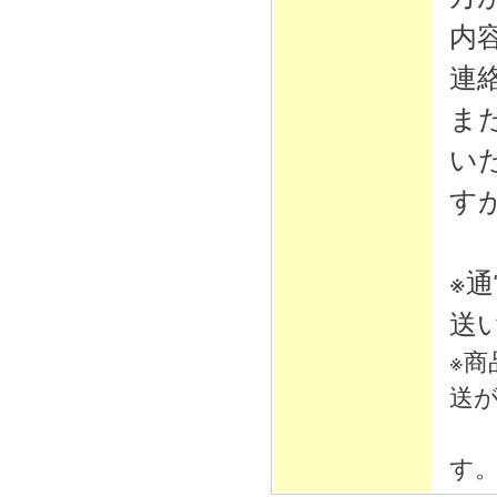
内
連
ま
い
す
※
送
※
送
そ
す