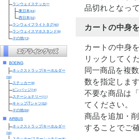
ランウェイステッカー
品切れとなっ
東日本
(44)
西日本
(32)
カートの中身
ランウェイフライトタグ
(40)
ランウェイスマホスタンド
(9)
その他
(13)
カートの中身
リックしてく
BOEING
同一商品を複
ネックストラップ/キーホルダー
(38)
数を指定しま
ステッカー
(9)
ピンバッジ
不要な商品は
(14)
ステーショナリー
(11)
てください。
キャップ/Tシャツ
(22)
その他
(26)
商品を追加・
AIRBUS
することでご
ネックストラップ/キーホルダー
(38)
ステッカー/ステーショナリー
(8)