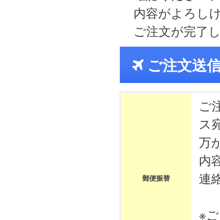
内容がよろし
ご注文が完了
ご注文送
ご
ス
万
内
連
郵便振替
※