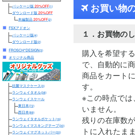
お買い物
パッケージ版
20%OFF
(1)
ダウンロード版
20%OFF
本編製品
20%OFF
(2)
FSXアドオン
１．お買物の
パッケージ版
(4)
ダウンロード版
(2)
FROSCH*DESIGN
購入を希望す
(3)
オリジナル商品
で、自動的に
商品をカート
す。
抗菌マスクケース
(3)
ランウェイタオル
(38)
※この時点では
ランウェイスケール
東日本
いません。
(72)
西日本
(89)
残りの在庫数
ランウェイタオルポケット
(16)
ランウェイマスキングテープ
(30)
トに入れたま
ランウェイマグネットバー
(20)