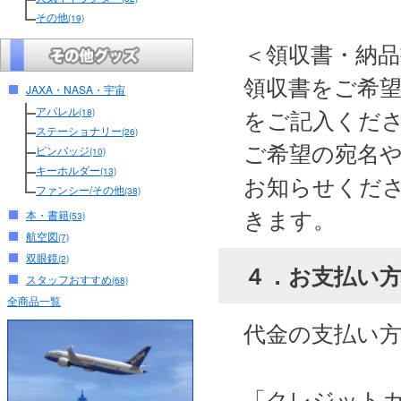
その他
(19)
＜領収書・納
領収書をご希
JAXA・NASA・宇宙
アパレル
をご記入くだ
(18)
ステーショナリー
(26)
ご希望の宛名
ピンバッジ
(10)
キーホルダー
(13)
お知らせくださ
ファンシー/その他
(38)
きます。
本・書籍
(53)
航空図
(7)
双眼鏡
(2)
４．お支払い
スタッフおすすめ
(68)
全商品一覧
代金の支払い
「クレジット