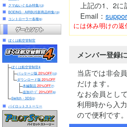
上記の1、2
クマぬいぐるみ特集
(13)
BOEING・AIRBUS新商品特集
(19)
Email：
suppor
コントローラー各種
(6)
には休み明けの返
ぼくは航空管制官
メンバー登録
ぼくは航空管制官4
当店では非会
パッケージ版
20%OFF
(10)
ダウンロード版
20%OFF
だけます。
本編製品
20%OFF
(7)
なお会員とし
追加ｽﾃｰｼﾞ
20%OFF
(6)
Switch・3DS
(3)
利用時から入
パイロットストーリー
ので便利です。