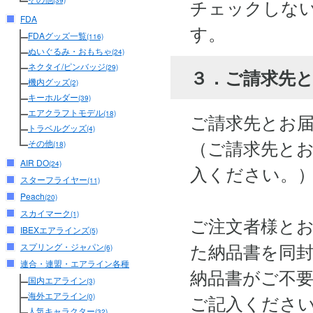
チェックしな
(39)
FDA
す。
FDAグッズ一覧
(116)
ぬいぐるみ・おもちゃ
(24)
ネクタイ/ピンバッジ
(29)
３．ご請求先
機内グッズ
(2)
キーホルダー
(39)
エアクラフトモデル
(18)
ご請求先とお
トラベルグッズ
(4)
（ご請求先と
その他
(18)
AIR DO
(24)
入ください。
スターフライヤー
(11)
Peach
(20)
スカイマーク
(1)
ご注文者様と
IBEXエアラインズ
(5)
た納品書を同
スプリング・ジャパン
(6)
連合・連盟・エアライン各種
納品書がご不
国内エアライン
(3)
海外エアライン
ご記入くださ
(0)
人気キャラクター
(32)