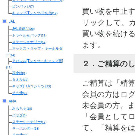
ピンバッジ
(7)
買い物を中止
キャップ/Tシャツ/その他
(17)
リックして、
JAL
JAL新商品
(20)
買い物を続け
トラベル＆バッグ
(38)
ます。
ステーショナリー
(57)
ネックストラップ・キーホルダ
ー
(24)
２．ご精算の
アパレル[Tシャツ・キャップ等]
(12)
和小物
(4)
タオル
ご精算は「精
(22)
キッズ[TOY/Tシャツ]
(23)
会員の方はロ
その他
(27)
ANA
未会員の方、
おもちゃ
(25)
「会員として
バッグ
(5)
ステーショナリー
(17)
て、「精算を
キーホルダー
(28)
その他