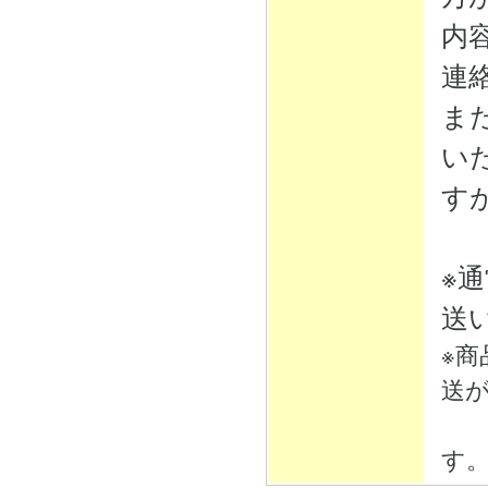
内
連
ま
い
す
※
送
※
送
そ
す