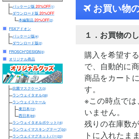
お買い物
パッケージ版
20%OFF
(1)
ダウンロード版
20%OFF
本編製品
20%OFF
(2)
FSXアドオン
１．お買物の
パッケージ版
(4)
ダウンロード版
(2)
FROSCH*DESIGN
購入を希望す
(3)
オリジナル商品
で、自動的に
商品をカート
す。
抗菌マスクケース
(3)
ランウェイタオル
(38)
※この時点では
ランウェイスケール
東日本
いません。
(72)
西日本
(89)
残りの在庫数
ランウェイタオルポケット
(16)
ランウェイマスキングテープ
(30)
トに入れたま
ランウェイマグネットバー
(20)