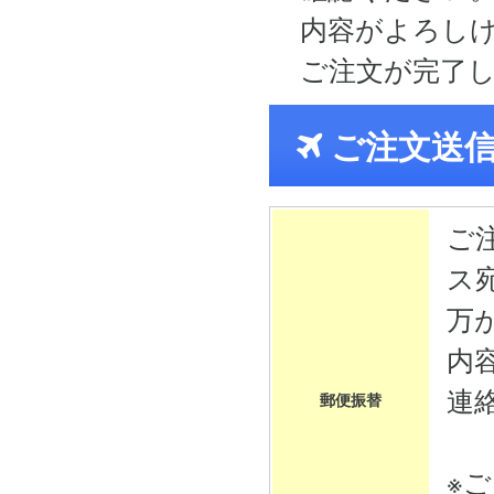
内容がよろし
ご注文が完了
ご注文送
ご
ス
万
内
連
郵便振替
※