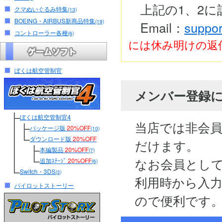
上記の1、2
クマぬいぐるみ特集
(13)
BOEING・AIRBUS新商品特集
(19)
Email：
suppor
コントローラー各種
(6)
には休み明けの返
ぼくは航空管制官
メンバー登録
ぼくは航空管制官4
当店では非会
パッケージ版
20%OFF
(10)
ダウンロード版
20%OFF
だけます。
本編製品
20%OFF
(7)
なお会員とし
追加ｽﾃｰｼﾞ
20%OFF
(6)
Switch・3DS
(3)
利用時から入
パイロットストーリー
ので便利です。