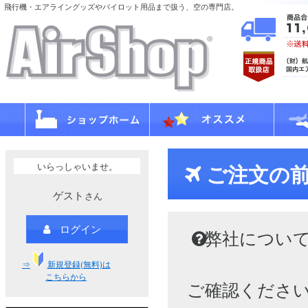
飛行機・エアライングッズやパイロット用品まで扱う、空の専門店。
いらっしゃいませ。
ご注文の
ゲスト
さん
ログイン
弊社につい
⇒
新規登録(無料)は
こちらから
ご確認くださ