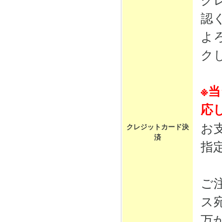
認
よ
ク
※
応
お
クレジットカード決
済
指
ご
ス
万