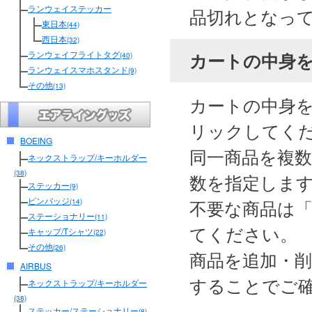
ランウェイステッカー
品切れとなっ
東日本
(44)
西日本
(32)
カートの中身
ランウェイフライトタグ
(40)
ランウェイスマホスタンド
(9)
その他
(13)
カートの中身
リックしてく
BOEING
同一商品を複
ネックストラップ/キーホルダー
(38)
数を指定しま
ステッカー
(9)
ピンバッジ
不要な商品は
(14)
ステーショナリー
(11)
てください。
キャップ/Tシャツ
(22)
その他
(26)
商品を追加・
AIRBUS
することでご
ネックストラップ/キーホルダー
(38)
ステッカー/ステーショナリー
(8)