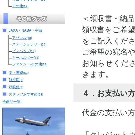
その他
(19)
＜領収書・納
領収書をご希
JAXA・NASA・宇宙
アパレル
をご記入くだ
(18)
ステーショナリー
(26)
ご希望の宛名
ピンバッジ
(10)
キーホルダー
(13)
お知らせくださ
ファンシー/その他
(38)
きます。
本・書籍
(53)
航空図
(7)
双眼鏡
(2)
４．お支払い
スタッフおすすめ
(68)
全商品一覧
代金の支払い
「クレジット