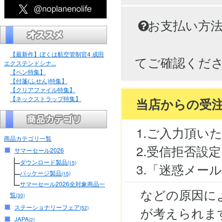
お支払い方
【最新作】ぼくは航空管制官4 成田
てご確認くだ
エクステンドシナ...
【ペン特集】
【付箋(ふせん)特集】
【クリアファイル特集】
【ネックストラップ特集】
当店からの受
1.ご入力頂い
商品カテゴリ一覧
2.受信拒否設
サマーセール2026
ダウンロード製品
(15)
3.「迷惑メー
パッケージ製品
(15)
サマーセール2026全対象商品一
などの原因に
覧
(30)
ステーショナリーフェア
が考えられま
(52)
JAPA
(2)