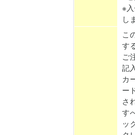
※
し
こ
す
ご
記
カ
ー
さ
す
ッ
ク