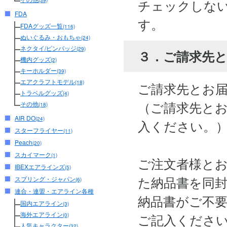
チェックしな
(39)
FDA
す。
FDAグッズ一覧
(116)
ぬいぐるみ・おもちゃ
(24)
ネクタイ/ピンバッジ
(29)
３．ご請求先
機内グッズ
(2)
キーホルダー
(39)
エアクラフトモデル
(18)
ご請求先とお
トラベルグッズ
(4)
（ご請求先と
その他
(18)
AIR DO
(24)
入ください。
スターフライヤー
(11)
Peach
(20)
スカイマーク
(1)
ご注文者様と
IBEXエアラインズ
(5)
た納品書を同
スプリング・ジャパン
(6)
連合・連盟・エアライン各種
納品書がご不
国内エアライン
(3)
海外エアライン
ご記入くださ
(0)
人気キャラクター
(32)