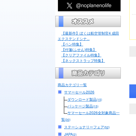
【最新作】ぼくは航空管制官4 成田
エクステンドシナ...
【ペン特集】
【付箋(ふせん)特集】
【クリアファイル特集】
【ネックストラップ特集】
商品カテゴリ一覧
サマーセール2026
ダウンロード製品
(15)
パッケージ製品
(15)
サマーセール2026全対象商品一
覧
(30)
ステーショナリーフェア
(52)
JAPA
(2)