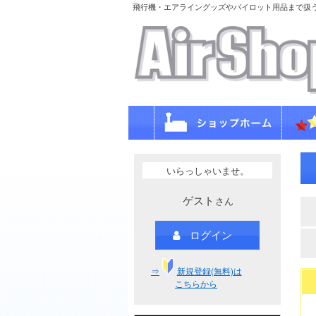
飛行機・エアライングッズやパイロット用品まで扱
いらっしゃいませ。
ゲスト
さん
ログイン
⇒
新規登録(無料)は
こちらから