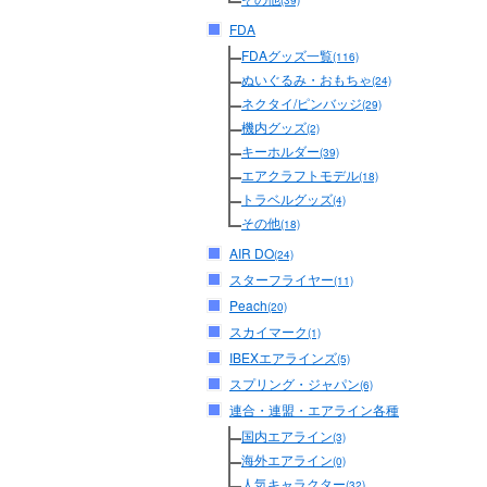
(39)
FDA
FDAグッズ一覧
(116)
ぬいぐるみ・おもちゃ
(24)
ネクタイ/ピンバッジ
(29)
機内グッズ
(2)
キーホルダー
(39)
エアクラフトモデル
(18)
トラベルグッズ
(4)
その他
(18)
AIR DO
(24)
スターフライヤー
(11)
Peach
(20)
スカイマーク
(1)
IBEXエアラインズ
(5)
スプリング・ジャパン
(6)
連合・連盟・エアライン各種
国内エアライン
(3)
海外エアライン
(0)
人気キャラクター
(32)