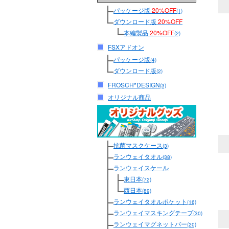
パッケージ版
20%OFF
(1)
ダウンロード版
20%OFF
本編製品
20%OFF
(2)
FSXアドオン
パッケージ版
(4)
ダウンロード版
(2)
FROSCH*DESIGN
(3)
オリジナル商品
抗菌マスクケース
(3)
ランウェイタオル
(38)
ランウェイスケール
東日本
(72)
西日本
(89)
ランウェイタオルポケット
(16)
ランウェイマスキングテープ
(30)
ランウェイマグネットバー
(20)