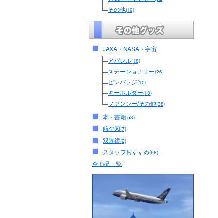
その他
(19)
JAXA・NASA・宇宙
アパレル
(18)
ステーショナリー
(26)
ピンバッジ
(10)
キーホルダー
(13)
ファンシー/その他
(38)
本・書籍
(53)
航空図
(7)
双眼鏡
(2)
スタッフおすすめ
(68)
全商品一覧