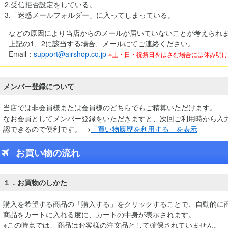
2.受信拒否設定をしている。
3.「迷惑メールフォルダー」に入ってしまっている。
などの原因により当店からのメールが届いていないことが考えられ
上記の1、2に該当する場合、メールにてご連絡ください。
Email：
support@airshop.co.jp
※土・日・祝祭日をはさむ場合には休み明
メンバー登録について
当店では非会員様または会員様のどちらでもご精算いただけます。
なお会員としてメンバー登録をいただきますと、次回ご利用時から入
認できるので便利です。 →
「買い物履歴を利用する」を表示
お買い物の流れ
１．お買物のしかた
購入を希望する商品の「購入する」をクリックすることで、自動的に
商品をカートに入れる度に、カートの中身が表示されます。
※この時点では、商品はお客様の注文品として確保されていません。