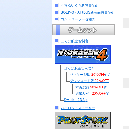
クマぬいぐるみ特集
(13)
BOEING・AIRBUS新商品特集
(19)
コントローラー各種
(6)
ぼくは航空管制官
ぼくは航空管制官4
パッケージ版
20%OFF
(10)
ダウンロード版
20%OFF
本編製品
20%OFF
(7)
追加ｽﾃｰｼﾞ
20%OFF
(6)
Switch・3DS
(3)
パイロットストーリー