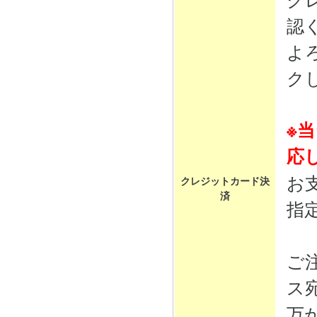
認
よ
ク
※
応
お
クレジットカード決
済
指
ご
ス
万