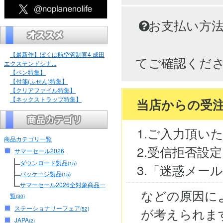
お支払い方
【最新作】ぼくは航空管制官4 成田
てご確認くだ
エクステンドシナ...
【ペン特集】
【付箋(ふせん)特集】
【クリアファイル特集】
【ネックストラップ特集】
当店からの受
1.ご入力頂い
商品カテゴリ一覧
2.受信拒否設
サマーセール2026
ダウンロード製品
(15)
3.「迷惑メー
パッケージ製品
(15)
サマーセール2026全対象商品一
などの原因に
覧
(30)
ステーショナリーフェア
が考えられま
(52)
JAPA
(2)