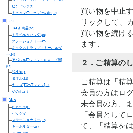
ピンバッジ
(7)
買い物を中止
キャップ/Tシャツ/その他
(17)
リックして、
JAL
JAL新商品
(20)
買い物を続け
トラベル＆バッグ
(38)
ます。
ステーショナリー
(57)
ネックストラップ・キーホルダ
ー
(24)
２．ご精算の
アパレル[Tシャツ・キャップ等]
(12)
和小物
(4)
タオル
ご精算は「精
(22)
キッズ[TOY/Tシャツ]
(23)
会員の方はロ
その他
(27)
ANA
未会員の方、
おもちゃ
(25)
「会員として
バッグ
(5)
ステーショナリー
(17)
て、「精算を
キーホルダー
(28)
その他