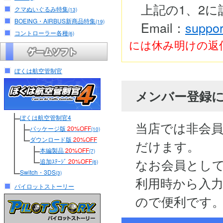
上記の1、2
クマぬいぐるみ特集
(13)
BOEING・AIRBUS新商品特集
(19)
Email：
suppor
コントローラー各種
(6)
には休み明けの返
ぼくは航空管制官
メンバー登録
ぼくは航空管制官4
当店では非会
パッケージ版
20%OFF
(10)
ダウンロード版
20%OFF
だけます。
本編製品
20%OFF
(7)
なお会員とし
追加ｽﾃｰｼﾞ
20%OFF
(6)
Switch・3DS
(3)
利用時から入
パイロットストーリー
ので便利です。