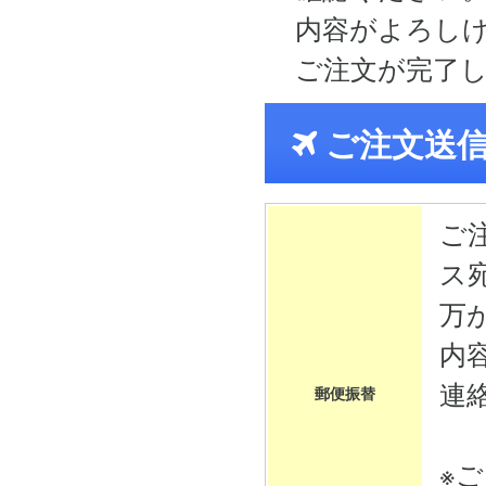
内容がよろし
ご注文が完了
ご注文送
ご
ス
万
内
連
郵便振替
※