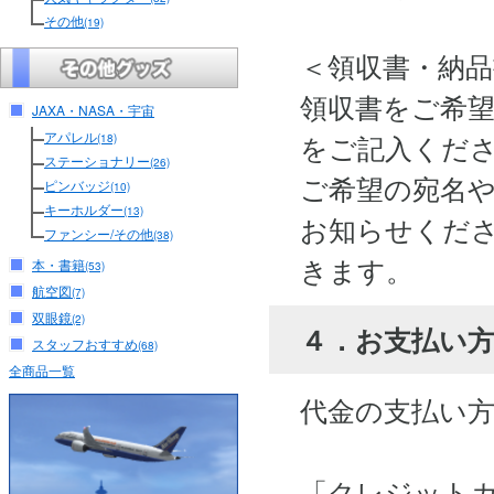
その他
(19)
＜領収書・納
領収書をご希
JAXA・NASA・宇宙
アパレル
をご記入くだ
(18)
ステーショナリー
(26)
ご希望の宛名
ピンバッジ
(10)
キーホルダー
(13)
お知らせくださ
ファンシー/その他
(38)
きます。
本・書籍
(53)
航空図
(7)
双眼鏡
(2)
４．お支払い
スタッフおすすめ
(68)
全商品一覧
代金の支払い
「クレジット