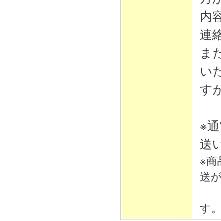
内
連
ま
い
す
※
送
※
送
そ
す