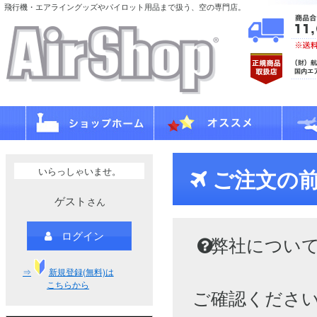
飛行機・エアライングッズやパイロット用品まで扱う、空の専門店。
いらっしゃいませ。
ご注文の
ゲスト
さん
ログイン
弊社につい
⇒
新規登録(無料)は
こちらから
ご確認くださ