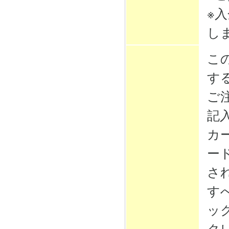
※
し
こ
す
ご
記
カ
ー
さ
す
ッ
ク