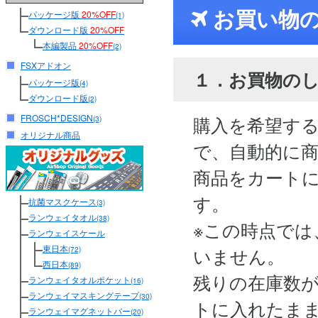
お買い物
パッケージ版
20%OFF
(1)
ダウンロード版
20%OFF
本編製品
20%OFF
(2)
FSXアドオン
１．お買物の
パッケージ版
(4)
ダウンロード版
(2)
FROSCH*DESIGN
購入を希望す
(3)
オリジナル商品
で、自動的に
商品をカート
す。
抗菌マスクケース
(3)
ランウェイタオル
(38)
※この時点では
ランウェイスケール
東日本
いません。
(72)
西日本
(89)
残りの在庫数
ランウェイタオルポケット
(16)
ランウェイマスキングテープ
(30)
トに入れたま
ランウェイマグネットバー
(20)