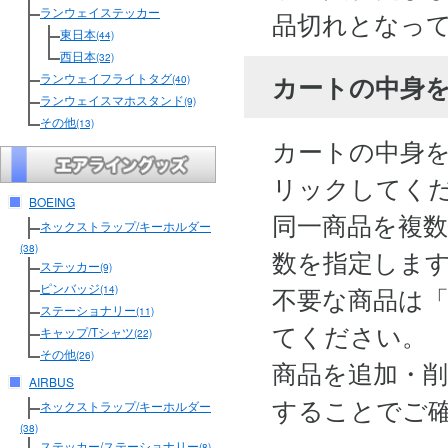
ランウェイステッカー
品切れとなっ
東日本
(44)
西日本
(32)
カートの中身
ランウェイフライトタグ
(40)
ランウェイスマホスタンド
(9)
その他
(13)
カートの中身
リックしてく
BOEING
同一商品を複
ネックストラップ/キーホルダー
(38)
数を指定しま
ステッカー
(9)
ピンバッジ
不要な商品は
(14)
ステーショナリー
(11)
てください。
キャップ/Tシャツ
(22)
その他
(26)
商品を追加・
AIRBUS
することでご
ネックストラップ/キーホルダー
(38)
ステッカー/ステーショナリー
(8)