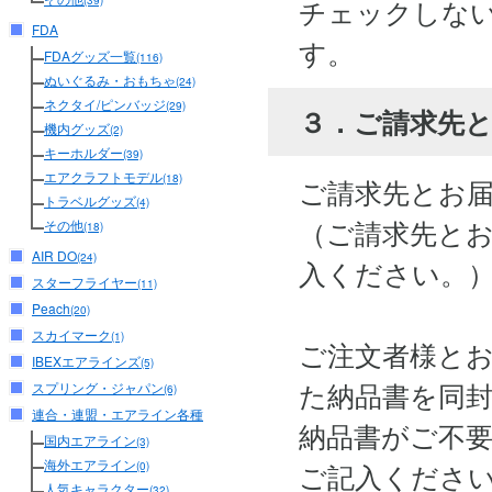
チェックしな
(39)
FDA
す。
FDAグッズ一覧
(116)
ぬいぐるみ・おもちゃ
(24)
ネクタイ/ピンバッジ
(29)
３．ご請求先
機内グッズ
(2)
キーホルダー
(39)
エアクラフトモデル
(18)
ご請求先とお
トラベルグッズ
(4)
（ご請求先と
その他
(18)
AIR DO
(24)
入ください。
スターフライヤー
(11)
Peach
(20)
スカイマーク
(1)
ご注文者様と
IBEXエアラインズ
(5)
た納品書を同
スプリング・ジャパン
(6)
連合・連盟・エアライン各種
納品書がご不
国内エアライン
(3)
海外エアライン
ご記入くださ
(0)
人気キャラクター
(32)