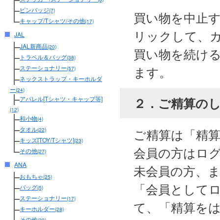
ピンバッジ
(7)
買い物を中止
キャップ/Tシャツ/その他
(17)
リックして、
JAL
JAL新商品
(20)
買い物を続け
トラベル＆バッグ
(38)
ます。
ステーショナリー
(57)
ネックストラップ・キーホルダ
ー
(24)
２．ご精算の
アパレル[Tシャツ・キャップ等]
(12)
和小物
(4)
タオル
ご精算は「精
(22)
キッズ[TOY/Tシャツ]
(23)
会員の方はロ
その他
(27)
ANA
未会員の方、
おもちゃ
(25)
「会員として
バッグ
(5)
ステーショナリー
(17)
て、「精算を
キーホルダー
(28)
その他