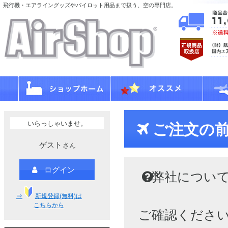
飛行機・エアライングッズやパイロット用品まで扱う、空の専門店。
いらっしゃいませ。
ご注文の
ゲスト
さん
ログイン
弊社につい
⇒
新規登録(無料)は
こちらから
ご確認くださ