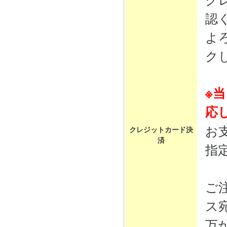
認
よ
ク
※
応
お
クレジットカード決
済
指
ご
ス
万