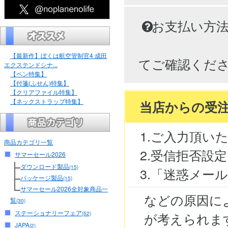
お支払い方
【最新作】ぼくは航空管制官4 成田
てご確認くだ
エクステンドシナ...
【ペン特集】
【付箋(ふせん)特集】
【クリアファイル特集】
【ネックストラップ特集】
当店からの受
1.ご入力頂い
商品カテゴリ一覧
2.受信拒否設
サマーセール2026
ダウンロード製品
(15)
3.「迷惑メー
パッケージ製品
(15)
サマーセール2026全対象商品一
などの原因に
覧
(30)
ステーショナリーフェア
が考えられま
(52)
JAPA
(2)