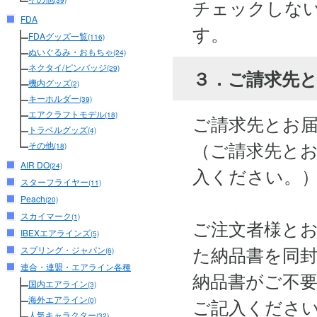
チェックしな
(39)
FDA
す。
FDAグッズ一覧
(116)
ぬいぐるみ・おもちゃ
(24)
ネクタイ/ピンバッジ
(29)
３．ご請求先
機内グッズ
(2)
キーホルダー
(39)
エアクラフトモデル
(18)
ご請求先とお
トラベルグッズ
(4)
（ご請求先と
その他
(18)
AIR DO
(24)
入ください。
スターフライヤー
(11)
Peach
(20)
スカイマーク
(1)
ご注文者様と
IBEXエアラインズ
(5)
た納品書を同
スプリング・ジャパン
(6)
連合・連盟・エアライン各種
納品書がご不
国内エアライン
(3)
海外エアライン
ご記入くださ
(0)
人気キャラクター
(32)