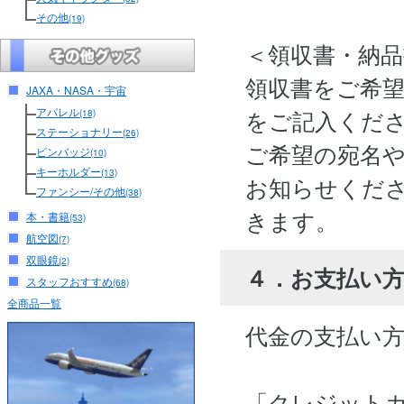
その他
(19)
＜領収書・納
領収書をご希
JAXA・NASA・宇宙
アパレル
をご記入くだ
(18)
ステーショナリー
(26)
ご希望の宛名
ピンバッジ
(10)
キーホルダー
(13)
お知らせくださ
ファンシー/その他
(38)
きます。
本・書籍
(53)
航空図
(7)
双眼鏡
(2)
４．お支払い
スタッフおすすめ
(68)
全商品一覧
代金の支払い
「クレジット