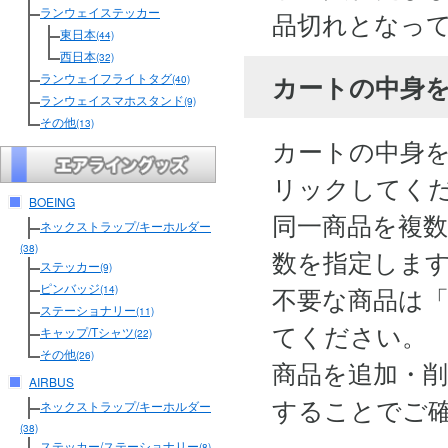
ランウェイステッカー
品切れとなっ
東日本
(44)
西日本
(32)
カートの中身
ランウェイフライトタグ
(40)
ランウェイスマホスタンド
(9)
その他
(13)
カートの中身
リックしてく
BOEING
同一商品を複
ネックストラップ/キーホルダー
(38)
数を指定しま
ステッカー
(9)
ピンバッジ
不要な商品は
(14)
ステーショナリー
(11)
てください。
キャップ/Tシャツ
(22)
その他
(26)
商品を追加・
AIRBUS
することでご
ネックストラップ/キーホルダー
(38)
ステッカー/ステーショナリー
(8)