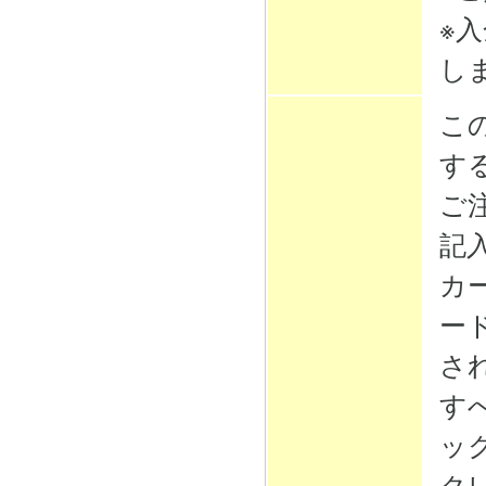
※
し
こ
す
ご
記
カ
ー
さ
す
ッ
ク