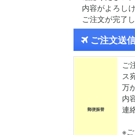
内容がよろし
ご注文が完了
ご注文送
ご
ス
万
内
連
郵便振替
※