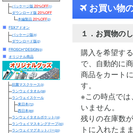
お買い物
パッケージ版
20%OFF
(1)
ダウンロード版
20%OFF
本編製品
20%OFF
(2)
FSXアドオン
１．お買物の
パッケージ版
(4)
ダウンロード版
(2)
FROSCH*DESIGN
購入を希望す
(3)
オリジナル商品
で、自動的に
商品をカート
す。
抗菌マスクケース
(3)
ランウェイタオル
(38)
※この時点では
ランウェイスケール
東日本
いません。
(72)
西日本
(89)
残りの在庫数
ランウェイタオルポケット
(16)
ランウェイマスキングテープ
(30)
トに入れたま
ランウェイマグネットバー
(20)