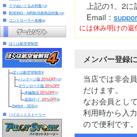
上記の1、2
クマぬいぐるみ特集
(13)
BOEING・AIRBUS新商品特集
(19)
Email：
suppor
コントローラー各種
(6)
には休み明けの返
ぼくは航空管制官
メンバー登録
ぼくは航空管制官4
当店では非会
パッケージ版
20%OFF
(10)
ダウンロード版
20%OFF
だけます。
本編製品
20%OFF
(7)
なお会員とし
追加ｽﾃｰｼﾞ
20%OFF
(6)
Switch・3DS
(3)
利用時から入
パイロットストーリー
ので便利です。