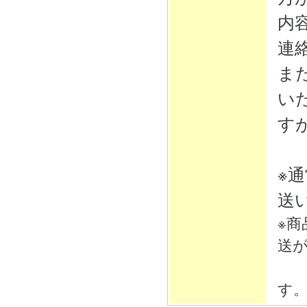
内
連
ま
い
す
※
送
※
送
そ
す