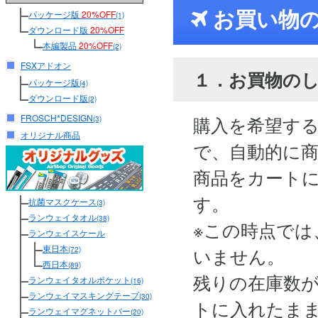
お買い物
パッケージ版
20%OFF
(1)
ダウンロード版
20%OFF
本編製品
20%OFF
(2)
FSXアドオン
１．お買物の
パッケージ版
(4)
ダウンロード版
(2)
FROSCH*DESIGN
購入を希望す
(3)
オリジナル商品
で、自動的に
商品をカート
す。
抗菌マスクケース
(3)
ランウェイタオル
(38)
※この時点では
ランウェイスケール
東日本
いません。
(72)
西日本
(89)
残りの在庫数
ランウェイタオルポケット
(16)
ランウェイマスキングテープ
(30)
トに入れたま
ランウェイマグネットバー
(20)