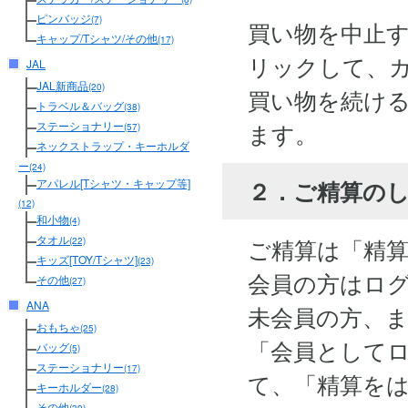
ピンバッジ
(7)
買い物を中止
キャップ/Tシャツ/その他
(17)
リックして、
JAL
JAL新商品
(20)
買い物を続け
トラベル＆バッグ
(38)
ます。
ステーショナリー
(57)
ネックストラップ・キーホルダ
ー
(24)
２．ご精算の
アパレル[Tシャツ・キャップ等]
(12)
和小物
(4)
タオル
ご精算は「精
(22)
キッズ[TOY/Tシャツ]
(23)
会員の方はロ
その他
(27)
ANA
未会員の方、
おもちゃ
(25)
「会員として
バッグ
(5)
ステーショナリー
(17)
て、「精算を
キーホルダー
(28)
その他