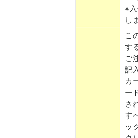
※
し
こ
す
ご
記
カ
ー
さ
す
ッ
ク