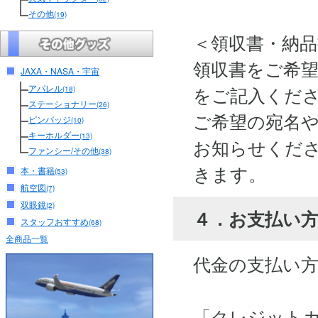
その他
(19)
＜領収書・納
領収書をご希
JAXA・NASA・宇宙
アパレル
をご記入くだ
(18)
ステーショナリー
(26)
ご希望の宛名
ピンバッジ
(10)
キーホルダー
(13)
お知らせくださ
ファンシー/その他
(38)
きます。
本・書籍
(53)
航空図
(7)
双眼鏡
(2)
４．お支払い
スタッフおすすめ
(68)
全商品一覧
代金の支払い
「クレジット