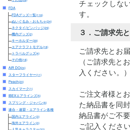
チェックしな
(39)
FDA
す。
FDAグッズ一覧
(116)
ぬいぐるみ・おもちゃ
(24)
ネクタイ/ピンバッジ
(29)
３．ご請求先
機内グッズ
(2)
キーホルダー
(39)
エアクラフトモデル
(18)
ご請求先とお
トラベルグッズ
(4)
（ご請求先と
その他
(18)
AIR DO
(24)
入ください。
スターフライヤー
(11)
Peach
(20)
スカイマーク
(1)
ご注文者様と
IBEXエアラインズ
(5)
た納品書を同
スプリング・ジャパン
(6)
連合・連盟・エアライン各種
納品書がご不
国内エアライン
(3)
海外エアライン
ご記入くださ
(0)
人気キャラクター
(32)