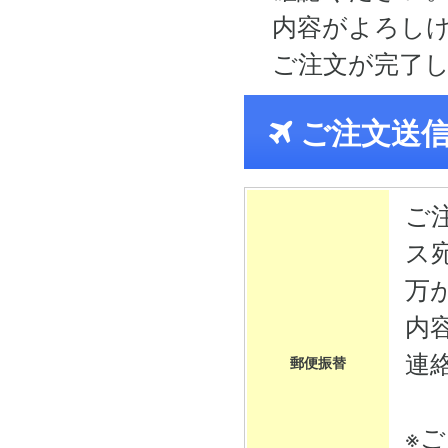
内容がよろし
ご注文が完了
ご注文送
ご
ス
万
内
連
郵便振替
※