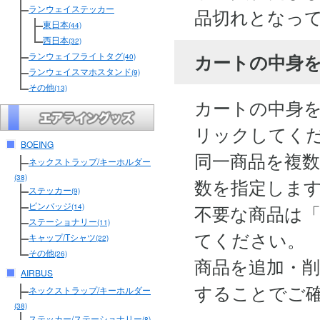
ランウェイステッカー
品切れとなっ
東日本
(44)
西日本
(32)
カートの中身
ランウェイフライトタグ
(40)
ランウェイスマホスタンド
(9)
その他
(13)
カートの中身
リックしてく
BOEING
同一商品を複
ネックストラップ/キーホルダー
(38)
数を指定しま
ステッカー
(9)
ピンバッジ
不要な商品は
(14)
ステーショナリー
(11)
てください。
キャップ/Tシャツ
(22)
その他
(26)
商品を追加・
AIRBUS
することでご
ネックストラップ/キーホルダー
(38)
ステッカー/ステーショナリー
(8)