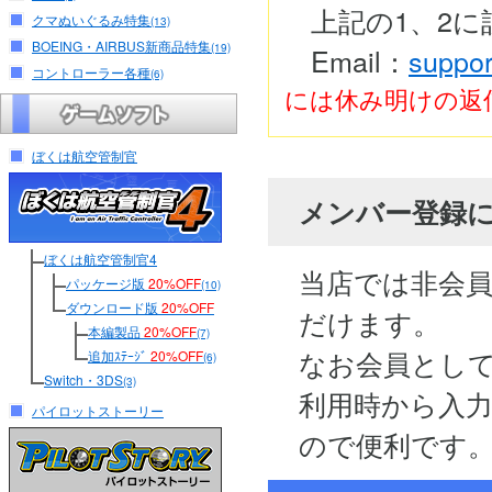
上記の1、2
クマぬいぐるみ特集
(13)
BOEING・AIRBUS新商品特集
(19)
Email：
suppor
コントローラー各種
(6)
には休み明けの返
ぼくは航空管制官
メンバー登録
ぼくは航空管制官4
当店では非会
パッケージ版
20%OFF
(10)
ダウンロード版
20%OFF
だけます。
本編製品
20%OFF
(7)
なお会員とし
追加ｽﾃｰｼﾞ
20%OFF
(6)
Switch・3DS
(3)
利用時から入
パイロットストーリー
ので便利です。