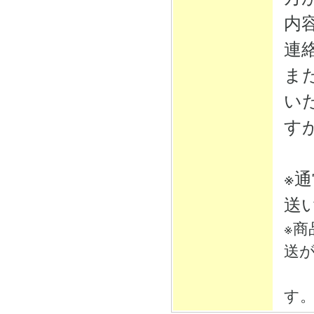
内
連
ま
い
す
※
送
※
送
そ
す