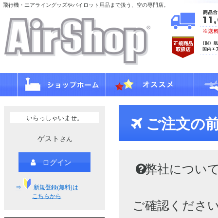
飛行機・エアライングッズやパイロット用品まで扱う、空の専門店。
いらっしゃいませ。
ご注文の
ゲスト
さん
ログイン
弊社につい
⇒
新規登録(無料)は
こちらから
ご確認くださ