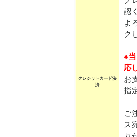
認
よ
ク
※
応
お
クレジットカード決
済
指
ご
ス
万