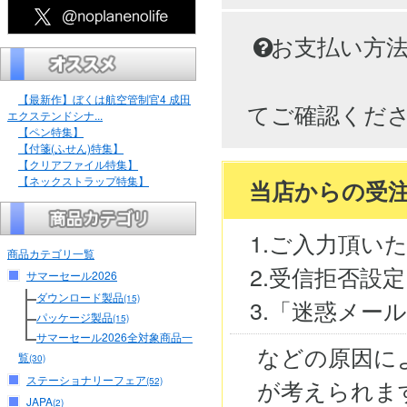
お支払い方
【最新作】ぼくは航空管制官4 成田
てご確認くだ
エクステンドシナ...
【ペン特集】
【付箋(ふせん)特集】
【クリアファイル特集】
【ネックストラップ特集】
当店からの受
1.ご入力頂い
商品カテゴリ一覧
2.受信拒否設
サマーセール2026
ダウンロード製品
(15)
3.「迷惑メー
パッケージ製品
(15)
サマーセール2026全対象商品一
などの原因に
覧
(30)
ステーショナリーフェア
が考えられま
(52)
JAPA
(2)