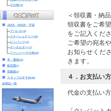
その他
(19)
＜領収書・納
領収書をご希
JAXA・NASA・宇宙
アパレル
をご記入くだ
(18)
ステーショナリー
(26)
ご希望の宛名
ピンバッジ
(10)
キーホルダー
(13)
お知らせくださ
ファンシー/その他
(38)
きます。
本・書籍
(53)
航空図
(7)
双眼鏡
(2)
４．お支払い
スタッフおすすめ
(68)
全商品一覧
代金の支払い
「クレジット