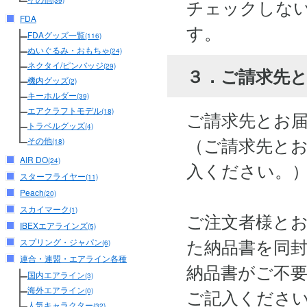
チェックしな
(39)
FDA
す。
FDAグッズ一覧
(116)
ぬいぐるみ・おもちゃ
(24)
ネクタイ/ピンバッジ
(29)
３．ご請求先
機内グッズ
(2)
キーホルダー
(39)
エアクラフトモデル
(18)
ご請求先とお
トラベルグッズ
(4)
（ご請求先と
その他
(18)
AIR DO
(24)
入ください。
スターフライヤー
(11)
Peach
(20)
スカイマーク
(1)
ご注文者様と
IBEXエアラインズ
(5)
た納品書を同
スプリング・ジャパン
(6)
連合・連盟・エアライン各種
納品書がご不
国内エアライン
(3)
海外エアライン
ご記入くださ
(0)
人気キャラクター
(32)