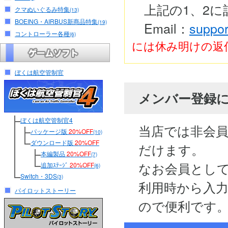
上記の1、2
クマぬいぐるみ特集
(13)
BOEING・AIRBUS新商品特集
(19)
Email：
suppor
コントローラー各種
(6)
には休み明けの返
ぼくは航空管制官
メンバー登録
ぼくは航空管制官4
当店では非会
パッケージ版
20%OFF
(10)
ダウンロード版
20%OFF
だけます。
本編製品
20%OFF
(7)
なお会員とし
追加ｽﾃｰｼﾞ
20%OFF
(6)
Switch・3DS
(3)
利用時から入
パイロットストーリー
ので便利です。