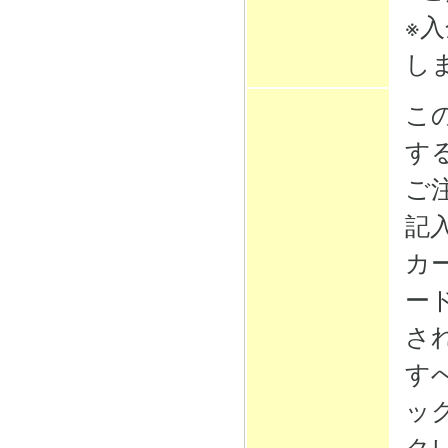
※
し
こ
す
ご
記
カ
ー
さ
す
ッ
ク