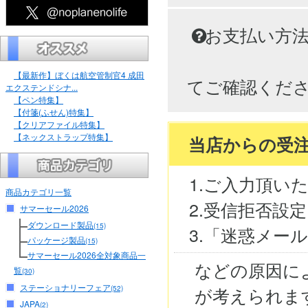
お支払い方
【最新作】ぼくは航空管制官4 成田
てご確認くだ
エクステンドシナ...
【ペン特集】
【付箋(ふせん)特集】
【クリアファイル特集】
【ネックストラップ特集】
当店からの受
1.ご入力頂い
商品カテゴリ一覧
2.受信拒否設
サマーセール2026
ダウンロード製品
(15)
3.「迷惑メー
パッケージ製品
(15)
サマーセール2026全対象商品一
などの原因に
覧
(30)
ステーショナリーフェア
が考えられま
(52)
JAPA
(2)