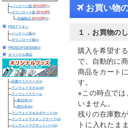
お買い物
パッケージ版
20%OFF
(1)
ダウンロード版
20%OFF
本編製品
20%OFF
(2)
FSXアドオン
１．お買物の
パッケージ版
(4)
ダウンロード版
(2)
FROSCH*DESIGN
購入を希望す
(3)
オリジナル商品
で、自動的に
商品をカート
す。
抗菌マスクケース
(3)
ランウェイタオル
(38)
※この時点では
ランウェイスケール
東日本
いません。
(72)
西日本
(89)
残りの在庫数
ランウェイタオルポケット
(16)
ランウェイマスキングテープ
(30)
トに入れたま
ランウェイマグネットバー
(20)