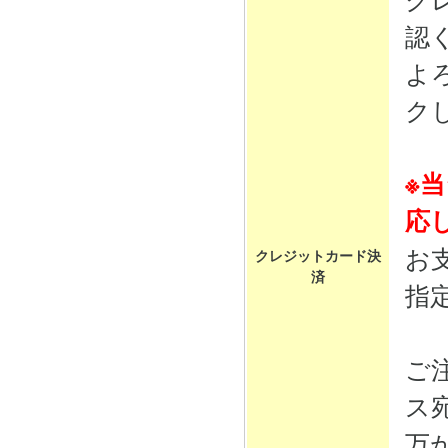
認
よ
ク
※
応
お
クレジットカード決
済
指
ご
ス
万