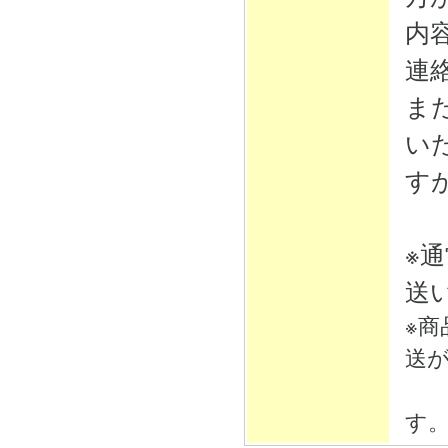
内
連
ま
い
す
※
送
※
送
そ
す