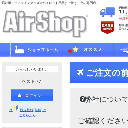
飛行機・エアライングッズやパイロット用品まで扱う、空の専門店。
いらっしゃいませ。
ご注文の
ゲスト
さん
ログイン
弊社につい
⇒
新規登録(無料)は
こちらから
ご確認くださ