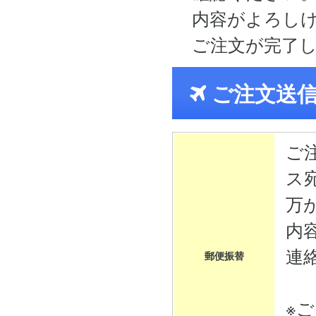
内容がよろし
ご注文が完了
ご注文送
ご
ス
万
内
連
郵便振替
※