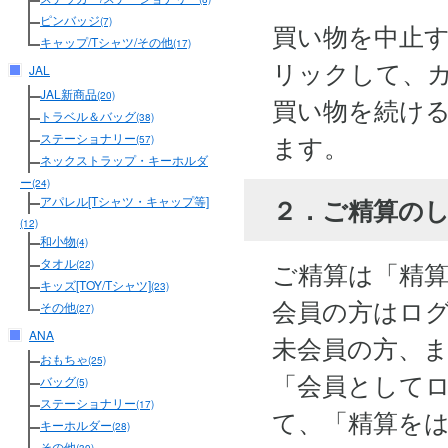
ピンバッジ
(7)
買い物を中止
キャップ/Tシャツ/その他
(17)
リックして、
JAL
JAL新商品
(20)
買い物を続け
トラベル＆バッグ
(38)
ます。
ステーショナリー
(57)
ネックストラップ・キーホルダ
ー
(24)
２．ご精算の
アパレル[Tシャツ・キャップ等]
(12)
和小物
(4)
タオル
ご精算は「精
(22)
キッズ[TOY/Tシャツ]
(23)
会員の方はロ
その他
(27)
ANA
未会員の方、
おもちゃ
(25)
「会員として
バッグ
(5)
ステーショナリー
(17)
て、「精算を
キーホルダー
(28)
その他