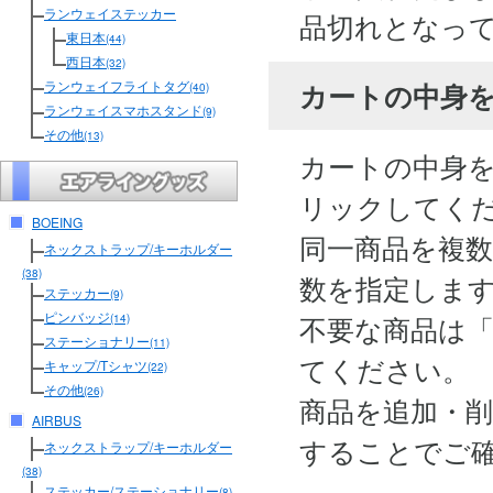
ランウェイステッカー
品切れとなっ
東日本
(44)
西日本
(32)
カートの中身
ランウェイフライトタグ
(40)
ランウェイスマホスタンド
(9)
その他
(13)
カートの中身
リックしてく
BOEING
同一商品を複
ネックストラップ/キーホルダー
(38)
数を指定しま
ステッカー
(9)
ピンバッジ
不要な商品は
(14)
ステーショナリー
(11)
てください。
キャップ/Tシャツ
(22)
その他
(26)
商品を追加・
AIRBUS
することでご
ネックストラップ/キーホルダー
(38)
ステッカー/ステーショナリー
(8)