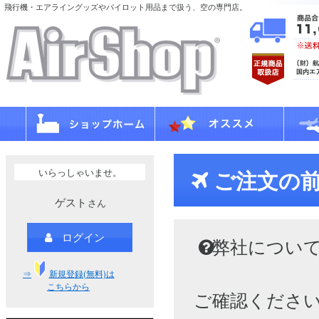
飛行機・エアライングッズやパイロット用品まで扱う、空の専門店。
いらっしゃいませ。
ご注文の
ゲスト
さん
ログイン
弊社につい
⇒
新規登録(無料)は
こちらから
ご確認くださ