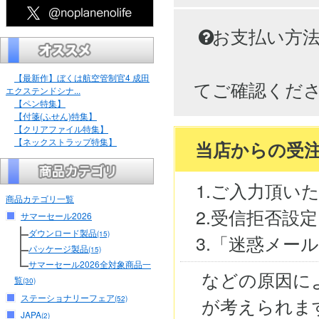
お支払い方
【最新作】ぼくは航空管制官4 成田
てご確認くだ
エクステンドシナ...
【ペン特集】
【付箋(ふせん)特集】
【クリアファイル特集】
【ネックストラップ特集】
当店からの受
1.ご入力頂い
商品カテゴリ一覧
2.受信拒否設
サマーセール2026
ダウンロード製品
(15)
3.「迷惑メー
パッケージ製品
(15)
サマーセール2026全対象商品一
などの原因に
覧
(30)
ステーショナリーフェア
が考えられま
(52)
JAPA
(2)