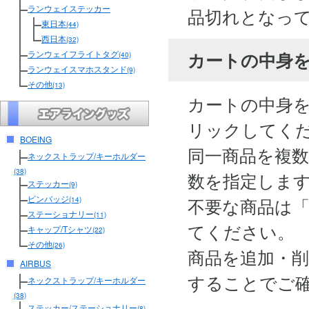
ランウェイステッカー
品切れとなっ
東日本
(44)
西日本
(32)
カートの中身
ランウェイフライトタグ
(40)
ランウェイスマホスタンド
(9)
その他
(13)
カートの中身
リックしてく
BOEING
同一商品を複
ネックストラップ/キーホルダー
(38)
数を指定しま
ステッカー
(9)
ピンバッジ
不要な商品は
(14)
ステーショナリー
(11)
てください。
キャップ/Tシャツ
(22)
その他
(26)
商品を追加・
AIRBUS
することでご
ネックストラップ/キーホルダー
(38)
ステッカー/ステーショナリー
(8)