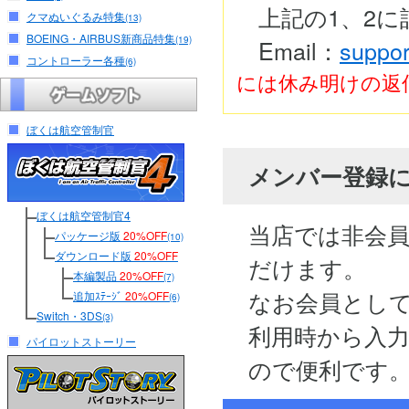
上記の1、2
クマぬいぐるみ特集
(13)
BOEING・AIRBUS新商品特集
(19)
Email：
suppor
コントローラー各種
(6)
には休み明けの返
ぼくは航空管制官
メンバー登録
ぼくは航空管制官4
当店では非会
パッケージ版
20%OFF
(10)
ダウンロード版
20%OFF
だけます。
本編製品
20%OFF
(7)
なお会員とし
追加ｽﾃｰｼﾞ
20%OFF
(6)
Switch・3DS
(3)
利用時から入
パイロットストーリー
ので便利です。