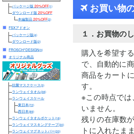
お買い物
パッケージ版
20%OFF
(1)
ダウンロード版
20%OFF
本編製品
20%OFF
(2)
FSXアドオン
１．お買物の
パッケージ版
(4)
ダウンロード版
(2)
FROSCH*DESIGN
購入を希望す
(3)
オリジナル商品
で、自動的に
商品をカート
す。
抗菌マスクケース
(3)
ランウェイタオル
(38)
※この時点では
ランウェイスケール
東日本
いません。
(72)
西日本
(89)
残りの在庫数
ランウェイタオルポケット
(16)
ランウェイマスキングテープ
(30)
トに入れたま
ランウェイマグネットバー
(20)