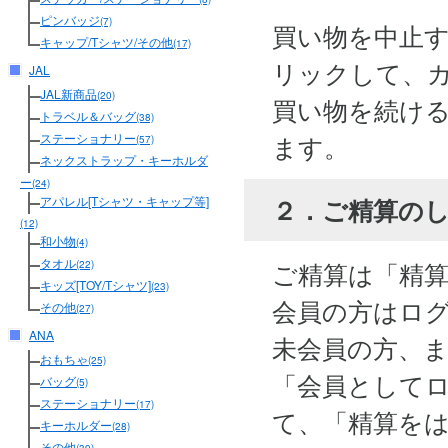
ピンバッジ
(7)
買い物を中止
キャップ/Tシャツ/その他
(17)
リックして、
JAL
JAL新商品
(20)
買い物を続け
トラベル＆バッグ
(38)
ます。
ステーショナリー
(57)
ネックストラップ・キーホルダ
ー
(24)
２．ご精算の
アパレル[Tシャツ・キャップ等]
(12)
和小物
(4)
タオル
ご精算は「精
(22)
キッズ[TOY/Tシャツ]
(23)
会員の方はロ
その他
(27)
ANA
未会員の方、
おもちゃ
(25)
「会員として
バッグ
(5)
ステーショナリー
(17)
て、「精算を
キーホルダー
(28)
その他