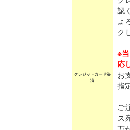
認
よ
ク
※
応
お
クレジットカード決
済
指
ご
ス
万