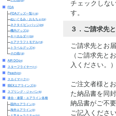
チェックしな
(39)
FDA
す。
FDAグッズ一覧
(116)
ぬいぐるみ・おもちゃ
(24)
ネクタイ/ピンバッジ
(29)
３．ご請求先
機内グッズ
(2)
キーホルダー
(39)
エアクラフトモデル
(18)
ご請求先とお
トラベルグッズ
(4)
（ご請求先と
その他
(18)
AIR DO
(24)
入ください。
スターフライヤー
(11)
Peach
(20)
スカイマーク
(1)
ご注文者様と
IBEXエアラインズ
(5)
た納品書を同
スプリング・ジャパン
(6)
連合・連盟・エアライン各種
納品書がご不
国内エアライン
(3)
海外エアライン
ご記入くださ
(0)
人気キャラクター
(32)