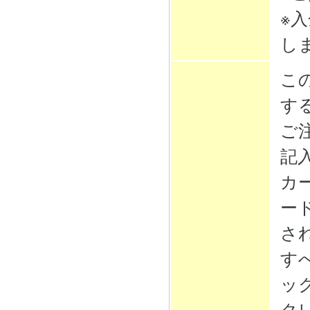
※
し
こ
す
ご
記
カ
ー
さ
す
ッ
ク