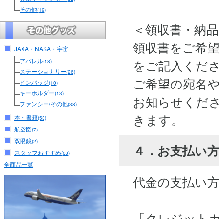
その他
(19)
＜領収書・納
領収書をご希
JAXA・NASA・宇宙
アパレル
をご記入くだ
(18)
ステーショナリー
(26)
ご希望の宛名
ピンバッジ
(10)
キーホルダー
(13)
お知らせくださ
ファンシー/その他
(38)
きます。
本・書籍
(53)
航空図
(7)
双眼鏡
(2)
４．お支払い
スタッフおすすめ
(68)
全商品一覧
代金の支払い
「クレジット