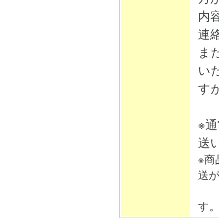
内
連
ま
い
す
※
送
※
送
そ
す