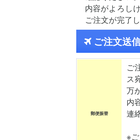
内容がよろし
ご注文が完了
ご注文送
ご
ス
万
内
連
郵便振替
※