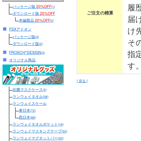
履
パッケージ版
20%OFF
(1)
ご注文の精算
ダウンロード版
20%OFF
届
本編製品
20%OFF
(2)
け
FSXアドオン
パッケージ版
(4)
そ
ダウンロード版
(2)
指
FROSCH*DESIGN
(3)
オリジナル商品
す
[ 戻る ]
抗菌マスクケース
(3)
ランウェイタオル
(38)
ランウェイスケール
東日本
(72)
西日本
(89)
ランウェイタオルポケット
(16)
ランウェイマスキングテープ
(30)
ランウェイマグネットバー
(20)