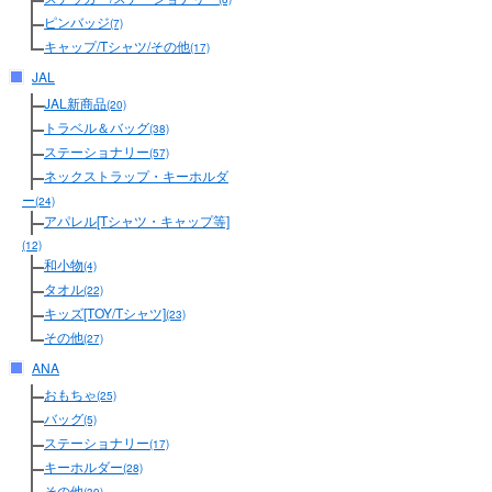
ピンバッジ
(7)
キャップ/Tシャツ/その他
(17)
JAL
JAL新商品
(20)
トラベル＆バッグ
(38)
ステーショナリー
(57)
ネックストラップ・キーホルダ
ー
(24)
アパレル[Tシャツ・キャップ等]
(12)
和小物
(4)
タオル
(22)
キッズ[TOY/Tシャツ]
(23)
その他
(27)
ANA
おもちゃ
(25)
バッグ
(5)
ステーショナリー
(17)
キーホルダー
(28)
その他