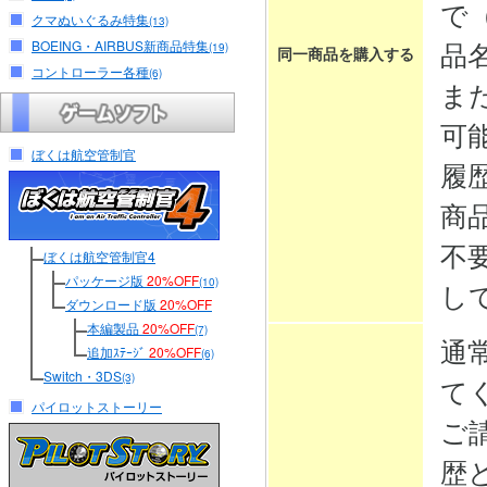
で
クマぬいぐるみ特集
(13)
品
BOEING・AIRBUS新商品特集
(19)
同一商品を購入する
コントローラー各種
(6)
ま
可
ぼくは航空管制官
履
商
不
ぼくは航空管制官4
パッケージ版
20%OFF
(10)
し
ダウンロード版
20%OFF
本編製品
20%OFF
(7)
通
追加ｽﾃｰｼﾞ
20%OFF
(6)
Switch・3DS
(3)
て
パイロットストーリー
ご
歴