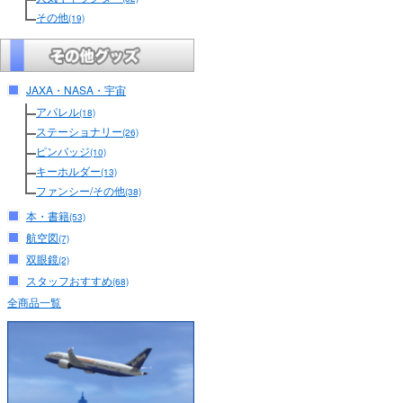
その他
(19)
JAXA・NASA・宇宙
アパレル
(18)
ステーショナリー
(26)
ピンバッジ
(10)
キーホルダー
(13)
ファンシー/その他
(38)
本・書籍
(53)
航空図
(7)
双眼鏡
(2)
スタッフおすすめ
(68)
全商品一覧