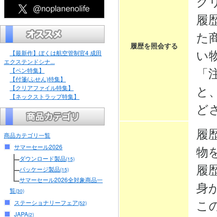
ク
履
た
履歴を照会する
い
【最新作】ぼくは航空管制官4 成田
エクステンドシナ...
「
【ペン特集】
【付箋(ふせん)特集】
と
【クリアファイル特集】
【ネックストラップ特集】
ど
履
商品カテゴリ一覧
サマーセール2026
物
ダウンロード製品
(15)
履
パッケージ製品
(15)
サマーセール2026全対象商品一
身
覧
(30)
こ
ステーショナリーフェア
(52)
JAPA
(2)