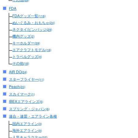
(39)
FDA
FDAグッズ一覧
(116)
ぬいぐるみ・おもちゃ
(24)
ネクタイ/ピンバッジ
(29)
機内グッズ
(2)
キーホルダー
(39)
エアクラフトモデル
(18)
トラベルグッズ
(4)
その他
(18)
AIR DO
(24)
スターフライヤー
(11)
Peach
(20)
スカイマーク
(1)
IBEXエアラインズ
(5)
スプリング・ジャパン
(6)
連合・連盟・エアライン各種
国内エアライン
(3)
海外エアライン
(0)
人気キャラクター
(32)