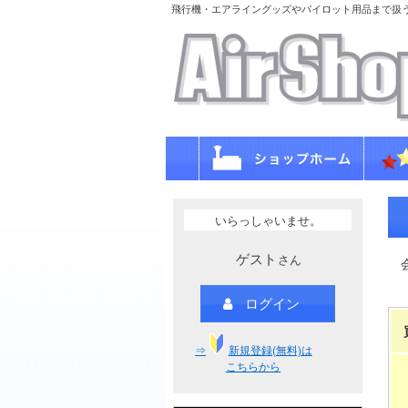
飛行機・エアライングッズやパイロット用品まで扱
いらっしゃいませ。
ゲスト
さん
ログイン
⇒
新規登録(無料)は
こちらから