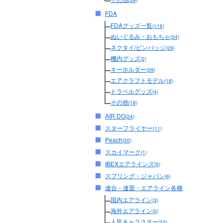
(39)
FDA
FDAグッズ一覧
(116)
ぬいぐるみ・おもちゃ
(24)
ネクタイ/ピンバッジ
(29)
機内グッズ
(2)
キーホルダー
(39)
エアクラフトモデル
(18)
トラベルグッズ
(4)
その他
(18)
AIR DO
(24)
スターフライヤー
(11)
Peach
(20)
スカイマーク
(1)
IBEXエアラインズ
(5)
スプリング・ジャパン
(6)
連合・連盟・エアライン各種
国内エアライン
(3)
海外エアライン
(0)
人気キャラクター
(32)