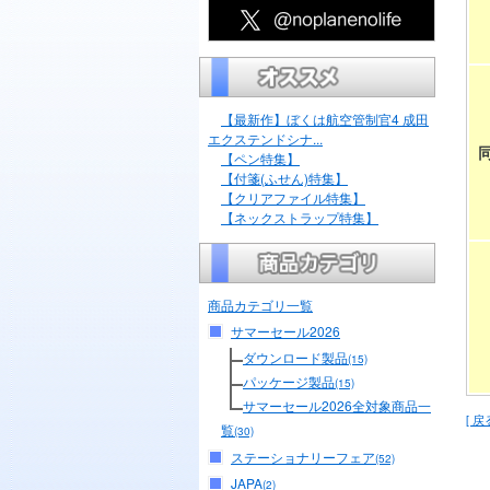
【最新作】ぼくは航空管制官4 成田
エクステンドシナ...
【ペン特集】
【付箋(ふせん)特集】
【クリアファイル特集】
【ネックストラップ特集】
商品カテゴリ一覧
サマーセール2026
ダウンロード製品
(15)
パッケージ製品
(15)
サマーセール2026全対象商品一
[ 戻
覧
(30)
ステーショナリーフェア
(52)
JAPA
(2)