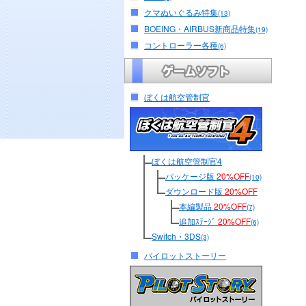
クマぬいぐるみ特集
(13)
BOEING・AIRBUS新商品特集
(19)
コントローラー各種
(6)
ぼくは航空管制官
ぼくは航空管制官4
パッケージ版
20%OFF
(10)
ダウンロード版
20%OFF
本編製品
20%OFF
(7)
追加ｽﾃｰｼﾞ
20%OFF
(6)
Switch・3DS
(3)
パイロットストーリー