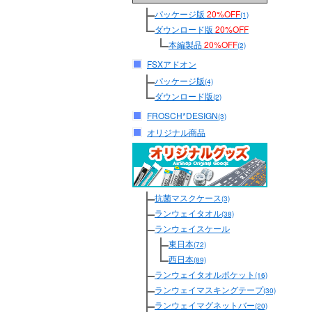
パッケージ版
20%OFF
(1)
ダウンロード版
20%OFF
本編製品
20%OFF
(2)
FSXアドオン
パッケージ版
(4)
ダウンロード版
(2)
FROSCH*DESIGN
(3)
オリジナル商品
抗菌マスクケース
(3)
ランウェイタオル
(38)
ランウェイスケール
東日本
(72)
西日本
(89)
ランウェイタオルポケット
(16)
ランウェイマスキングテープ
(30)
ランウェイマグネットバー
(20)