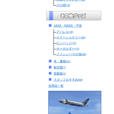
その他
(19)
JAXA・NASA・宇宙
アパレル
(18)
ステーショナリー
(26)
ピンバッジ
(10)
キーホルダー
(13)
ファンシー/その他
(38)
本・書籍
(53)
航空図
(7)
双眼鏡
(2)
スタッフおすすめ
(68)
全商品一覧