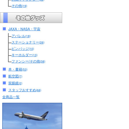
その他
(19)
JAXA・NASA・宇宙
アパレル
(18)
ステーショナリー
(26)
ピンバッジ
(10)
キーホルダー
(13)
ファンシー/その他
(38)
本・書籍
(53)
航空図
(7)
双眼鏡
(2)
スタッフおすすめ
(68)
全商品一覧