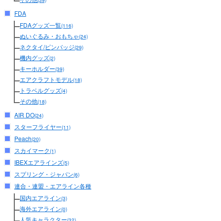
(39)
FDA
FDAグッズ一覧
(116)
ぬいぐるみ・おもちゃ
(24)
ネクタイ/ピンバッジ
(29)
機内グッズ
(2)
キーホルダー
(39)
エアクラフトモデル
(18)
トラベルグッズ
(4)
その他
(18)
AIR DO
(24)
スターフライヤー
(11)
Peach
(20)
スカイマーク
(1)
IBEXエアラインズ
(5)
スプリング・ジャパン
(6)
連合・連盟・エアライン各種
国内エアライン
(3)
海外エアライン
(0)
人気キャラクター
(32)