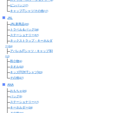
ピンバッジ
(7)
キャップ/Tシャツ/その他
(17)
JAL
JAL新商品
(20)
トラベル＆バッグ
(38)
ステーショナリー
(57)
ネックストラップ・キーホルダ
ー
(24)
アパレル[Tシャツ・キャップ等]
(12)
和小物
(4)
タオル
(22)
キッズ[TOY/Tシャツ]
(23)
その他
(27)
ANA
おもちゃ
(25)
バッグ
(5)
ステーショナリー
(17)
キーホルダー
(28)
その他