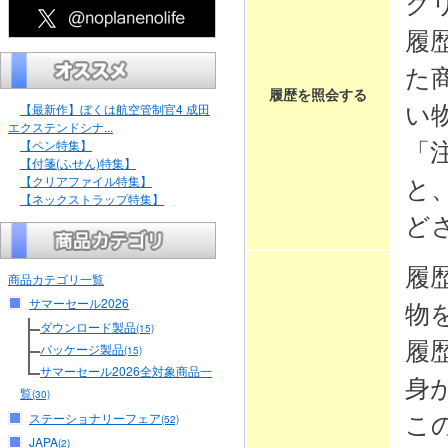
ク
履
た
履歴を照会する
い
【最新作】ぼくは航空管制官4 成田
エクステンドシナ...
「
【ペン特集】
【付箋(ふせん)特集】
と
【クリアファイル特集】
【ネックストラップ特集】
ど
履
商品カテゴリ一覧
サマーセール2026
物
ダウンロード製品
(15)
履
パッケージ製品
(15)
サマーセール2026全対象商品一
身
覧
(30)
こ
ステーショナリーフェア
(52)
JAPA
(2)