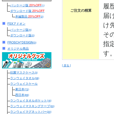
履
パッケージ版
20%OFF
(1)
ご注文の精算
ダウンロード版
20%OFF
届
本編製品
20%OFF
(2)
け
FSXアドオン
パッケージ版
(4)
そ
ダウンロード版
(2)
指
FROSCH*DESIGN
(3)
オリジナル商品
す
[ 戻る ]
抗菌マスクケース
(3)
ランウェイタオル
(38)
ランウェイスケール
東日本
(72)
西日本
(89)
ランウェイタオルポケット
(16)
ランウェイマスキングテープ
(30)
ランウェイマグネットバー
(20)