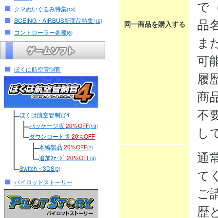
で
クマぬいぐるみ特集
(13)
品
BOEING・AIRBUS新商品特集
(19)
同一商品を購入する
コントローラー各種
(6)
ま
可
ぼくは航空管制官
履
商
不
ぼくは航空管制官4
パッケージ版
20%OFF
(10)
し
ダウンロード版
20%OFF
本編製品
20%OFF
(7)
通
追加ｽﾃｰｼﾞ
20%OFF
(6)
Switch・3DS
(3)
て
パイロットストーリー
ご
歴