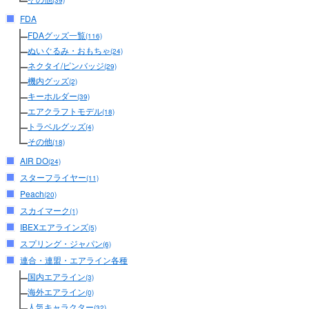
(39)
FDA
FDAグッズ一覧
(116)
ぬいぐるみ・おもちゃ
(24)
ネクタイ/ピンバッジ
(29)
機内グッズ
(2)
キーホルダー
(39)
エアクラフトモデル
(18)
トラベルグッズ
(4)
その他
(18)
AIR DO
(24)
スターフライヤー
(11)
Peach
(20)
スカイマーク
(1)
IBEXエアラインズ
(5)
スプリング・ジャパン
(6)
連合・連盟・エアライン各種
国内エアライン
(3)
海外エアライン
(0)
人気キャラクター
(32)