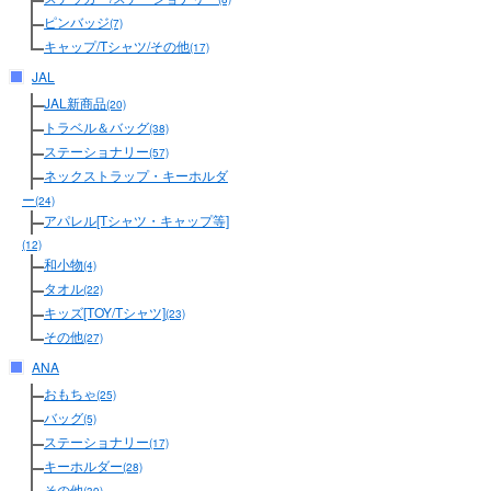
ピンバッジ
(7)
キャップ/Tシャツ/その他
(17)
JAL
JAL新商品
(20)
トラベル＆バッグ
(38)
ステーショナリー
(57)
ネックストラップ・キーホルダ
ー
(24)
アパレル[Tシャツ・キャップ等]
(12)
和小物
(4)
タオル
(22)
キッズ[TOY/Tシャツ]
(23)
その他
(27)
ANA
おもちゃ
(25)
バッグ
(5)
ステーショナリー
(17)
キーホルダー
(28)
その他