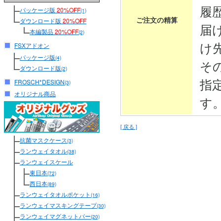
履
パッケージ版
20%OFF
(1)
ご注文の精算
ダウンロード版
20%OFF
届
本編製品
20%OFF
(2)
け
FSXアドオン
パッケージ版
(4)
そ
ダウンロード版
(2)
指
FROSCH*DESIGN
(3)
オリジナル商品
す
[ 戻る ]
抗菌マスクケース
(3)
ランウェイタオル
(38)
ランウェイスケール
東日本
(72)
西日本
(89)
ランウェイタオルポケット
(16)
ランウェイマスキングテープ
(30)
ランウェイマグネットバー
(20)