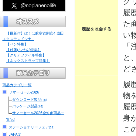
ク
履
た
履歴を照会する
い
【最新作】ぼくは航空管制官4 成田
エクステンドシナ...
「
【ペン特集】
【付箋(ふせん)特集】
と
【クリアファイル特集】
【ネックストラップ特集】
ど
履
商品カテゴリ一覧
サマーセール2026
物
ダウンロード製品
(15)
履
パッケージ製品
(15)
サマーセール2026全対象商品一
身
覧
(30)
こ
ステーショナリーフェア
(52)
JAPA
(2)