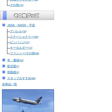
その他
(19)
JAXA・NASA・宇宙
アパレル
(18)
ステーショナリー
(26)
ピンバッジ
(10)
キーホルダー
(13)
ファンシー/その他
(38)
本・書籍
(53)
航空図
(7)
双眼鏡
(2)
スタッフおすすめ
(68)
全商品一覧