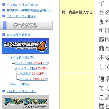
で
クマぬいぐるみ特集
(13)
品
BOEING・AIRBUS新商品特集
(19)
同一商品を購入する
コントローラー各種
(6)
ま
可
ぼくは航空管制官
履
商
不
ぼくは航空管制官4
パッケージ版
20%OFF
(10)
し
ダウンロード版
20%OFF
本編製品
20%OFF
(7)
通
追加ｽﾃｰｼﾞ
20%OFF
(6)
Switch・3DS
(3)
て
パイロットストーリー
ご
歴