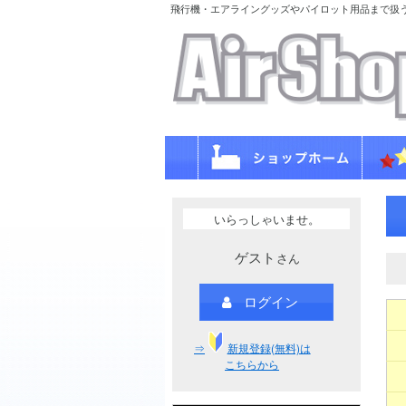
飛行機・エアライングッズやパイロット用品まで扱
いらっしゃいませ。
ゲスト
さん
ログイン
⇒
新規登録(無料)は
こちらから