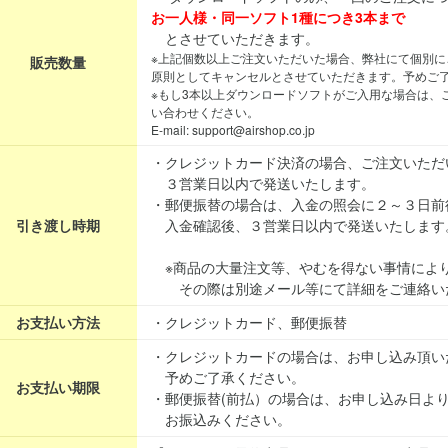
お一人様・同一ソフト1種につき3本まで
とさせていただきます。
※上記個数以上ご注文いただいた場合、弊社にて個別に
販売数量
原則としてキャンセルとさせていただきます。予めご
※もし3本以上ダウンロードソフトがご入用な場合は、
い合わせください。
E-mail: support@airshop.co.jp
・クレジットカード決済の場合、ご注文いただ
３営業日以内で発送いたします。
・郵便振替の場合は、入金の照会に２～３日前
引き渡し時期
入金確認後、３営業日以内で発送いたします
※商品の大量注文等、やむを得ない事情によ
その際は別途メール等にて詳細をご連絡い
お支払い方法
・クレジットカード、郵便振替
・クレジットカードの場合は、お申し込み頂い
予めご了承ください。
お支払い期限
・郵便振替(前払）の場合は、お申し込み日よ
お振込みください。