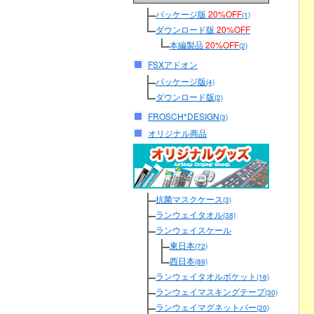
パッケージ版
20%OFF
(1)
ダウンロード版
20%OFF
本編製品
20%OFF
(2)
FSXアドオン
パッケージ版
(4)
ダウンロード版
(2)
FROSCH*DESIGN
(3)
オリジナル商品
抗菌マスクケース
(3)
ランウェイタオル
(38)
ランウェイスケール
東日本
(72)
西日本
(89)
ランウェイタオルポケット
(16)
ランウェイマスキングテープ
(30)
ランウェイマグネットバー
(20)