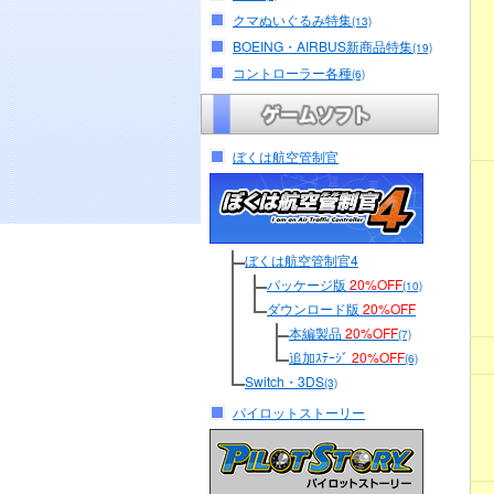
クマぬいぐるみ特集
(13)
BOEING・AIRBUS新商品特集
(19)
コントローラー各種
(6)
ぼくは航空管制官
ぼくは航空管制官4
パッケージ版
20%OFF
(10)
ダウンロード版
20%OFF
本編製品
20%OFF
(7)
追加ｽﾃｰｼﾞ
20%OFF
(6)
Switch・3DS
(3)
パイロットストーリー