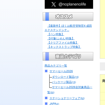
【最新作】ぼくは航空管制官4 成田
エクステンドシナ...
【ペン特集】
【付箋(ふせん)特集】
【クリアファイル特集】
【ネックストラップ特集】
商品カテゴリ一覧
サマーセール2026
ダウンロード製品
(15)
パッケージ製品
(15)
サマーセール2026全対象商品一
覧
(30)
ステーショナリーフェア
(52)
JAPA
(2)