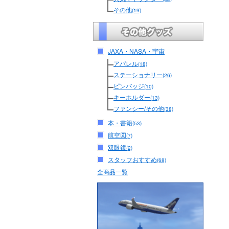
その他
(19)
JAXA・NASA・宇宙
アパレル
(18)
ステーショナリー
(26)
ピンバッジ
(10)
キーホルダー
(13)
ファンシー/その他
(38)
本・書籍
(53)
航空図
(7)
双眼鏡
(2)
スタッフおすすめ
(68)
全商品一覧