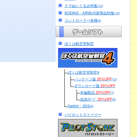
クマぬいぐるみ特集
(13)
BOEING・AIRBUS新商品特集
(19)
コントローラー各種
(6)
ぼくは航空管制官
ぼくは航空管制官4
パッケージ版
20%OFF
(10)
ダウンロード版
20%OFF
本編製品
20%OFF
(7)
追加ｽﾃｰｼﾞ
20%OFF
(6)
Switch・3DS
(3)
パイロットストーリー