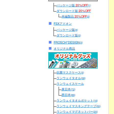
パッケージ版
20%OFF
(1)
ダウンロード版
20%OFF
本編製品
20%OFF
(2)
FSXアドオン
パッケージ版
(4)
ダウンロード版
(2)
FROSCH*DESIGN
(3)
オリジナル商品
抗菌マスクケース
(3)
ランウェイタオル
(38)
ランウェイスケール
東日本
(72)
西日本
(89)
ランウェイタオルポケット
(16)
ランウェイマスキングテープ
(30)
ランウェイマグネットバー
(20)