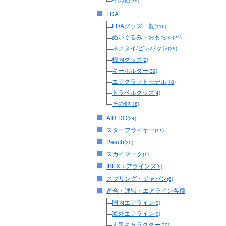
(39)
FDA
FDAグッズ一覧
(116)
ぬいぐるみ・おもちゃ
(24)
ネクタイ/ピンバッジ
(29)
機内グッズ
(2)
キーホルダー
(39)
エアクラフトモデル
(18)
トラベルグッズ
(4)
その他
(18)
AIR DO
(24)
スターフライヤー
(11)
Peach
(20)
スカイマーク
(1)
IBEXエアラインズ
(5)
スプリング・ジャパン
(6)
連合・連盟・エアライン各種
国内エアライン
(3)
海外エアライン
(0)
人気キャラクター
(32)