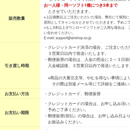
お一人様・同一ソフト1種につき3本まで
とさせていただきます。
※上記個数以上ご注文いただいた場合、弊社にて個別に
販売数量
原則としてキャンセルとさせていただきます。予めご
※もし3本以上ダウンロードソフトがご入用な場合は、
い合わせください。
E-mail: support@airshop.co.jp
・クレジットカード決済の場合、ご注文いただ
３営業日以内で発送いたします。
・郵便振替の場合は、入金の照会に２～３日前
引き渡し時期
入金確認後、３営業日以内で発送いたします
※商品の大量注文等、やむを得ない事情によ
その際は別途メール等にて詳細をご連絡い
お支払い方法
・クレジットカード、郵便振替
・クレジットカードの場合は、お申し込み頂い
予めご了承ください。
お支払い期限
・郵便振替(前払）の場合は、お申し込み日よ
お振込みください。