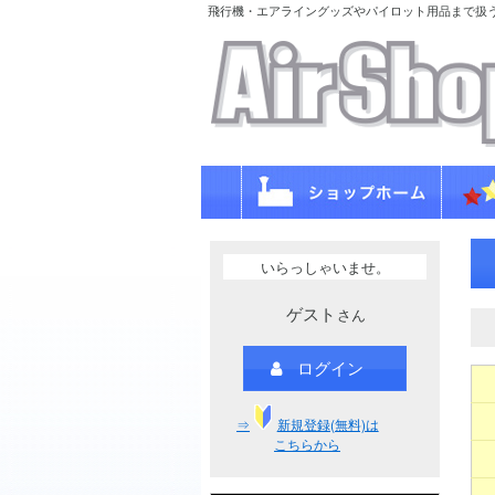
飛行機・エアライングッズやパイロット用品まで扱
いらっしゃいませ。
ゲスト
さん
ログイン
⇒
新規登録(無料)は
こちらから