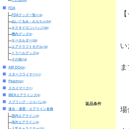
(39)
FDA
【
FDAグッズ一覧
(116)
ぬいぐるみ・おもちゃ
(24)
ネクタイ/ピンバッジ
(29)
・
機内グッズ
(2)
キーホルダー
(39)
い
エアクラフトモデル
(18)
トラベルグッズ
商
(4)
その他
(18)
ま
AIR DO
(24)
スターフライヤー
(11)
Peach
(20)
・
スカイマーク
(1)
IBEXエアラインズ
商
(5)
スプリング・ジャパン
(6)
返品条件
場
連合・連盟・エアライン各種
国内エアライン
(3)
弊
海外エアライン
(0)
人気キャラクター
(32)