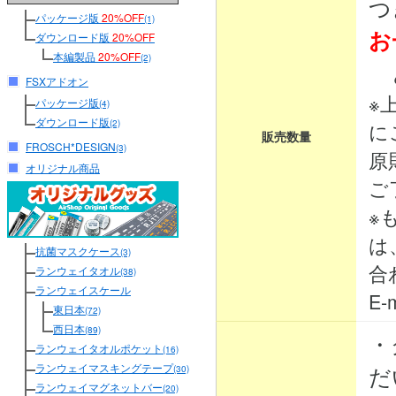
つ
パッケージ版
20%OFF
(1)
お
ダウンロード版
20%OFF
本編製品
20%OFF
(2)
と
FSXアドオン
※
パッケージ版
(4)
ダウンロード版
(2)
に
販売数量
FROSCH*DESIGN
(3)
原
オリジナル商品
ご
※
は
抗菌マスクケース
(3)
合
ランウェイタオル
(38)
ランウェイスケール
E-m
東日本
(72)
西日本
(89)
・
ランウェイタオルポケット
(16)
ランウェイマスキングテープ
だ
(30)
ランウェイマグネットバー
(20)