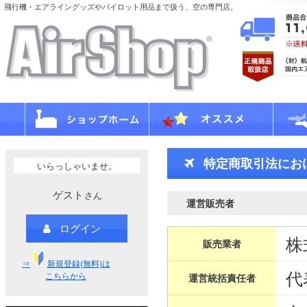
飛行機・エアライングッズやパイロット用品まで扱う、空の専門店。
特定商取引法にお
いらっしゃいませ。
ゲスト
さん
運営販売者
ログイン
株
販売業者
⇒
新規登録(無料)は
代
こちらから
運営統括責任者