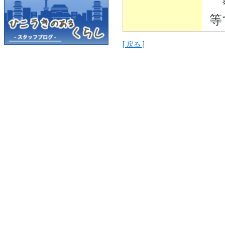
※
等
[ 戻る ]