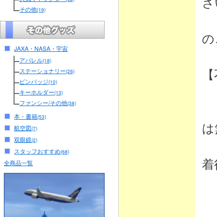
さ
その他
(19)
（
の
JAXA・NASA・宇宙
アパレル
(18)
【
ステーショナリー
(26)
ピンバッジ
(10)
キーホルダー
(13)
ファンシー/その他
(38)
・
本・書籍
(53)
は
航空図
(7)
双眼鏡
(2)
弊
スタッフおすすめ
(68)
着
全商品一覧