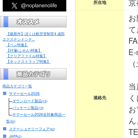
京
所在地
お
て
【最新作】ぼくは航空管制官4 成田
FA
エクステンドシナ...
【ペン特集】
E-
【付箋(ふせん)特集】
【クリアファイル特集】
（
【ネックストラップ特集】
当
商品カテゴリ一覧
サマーセール2026
く
連絡先
ダウンロード製品
(15)
お
パッケージ製品
(15)
サマーセール2026全対象商品一
ん
覧
(30)
ステーショナリーフェア
TE
(52)
JAPA
(2)