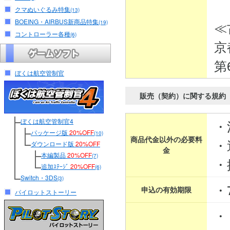
クマぬいぐるみ特集
(13)
BOEING・AIRBUS新商品特集
≪
(19)
コントローラー各種
(6)
京
第
ぼくは航空管制官
販売（契約）に関する規約
ぼくは航空管制官4
・
パッケージ版
20%OFF
(10)
商品代金以外の必要料
・
ダウンロード版
20%OFF
金
本編製品
20%OFF
(7)
・
追加ｽﾃｰｼﾞ
20%OFF
(6)
Switch・3DS
(3)
・
申込の有効期限
パイロットストーリー
・