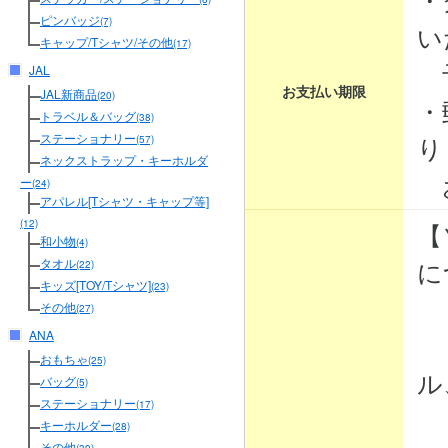
ピンバッジ
(7)
い
キャップ/Tシャツ/その他
(17)
予
JAL
お支払い期限
JAL新商品
(20)
・
トラベル＆バッグ
(38)
り
ステーショナリー
(57)
ネックストラップ・キーホルダ
お
ー
(24)
アパレル[Tシャツ・キャップ等]
【
(12)
和小物
(4)
に
タオル
(22)
キッズ[TOY/Tシャツ]
(23)
その他
(27)
ANA
・
おもちゃ
(25)
ル
バッグ
(5)
ステーショナリー
(17)
・
キーホルダー
(28)
その他