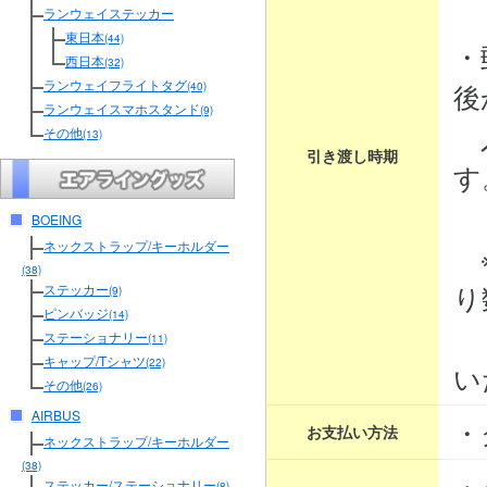
３
ランウェイステッカー
東日本
(44)
・
西日本
(32)
ランウェイフライトタグ
後
(40)
ランウェイスマホスタンド
(9)
入
その他
(13)
引き渡し時期
す
BOEING
ネックストラップ/キーホルダー
※
(38)
り
ステッカー
(9)
ピンバッジ
(14)
そ
ステーショナリー
(11)
キャップ/Tシャツ
(22)
い
その他
(26)
AIRBUS
・
お支払い方法
ネックストラップ/キーホルダー
(38)
・
ステッカー/ステーショナリー
(8)