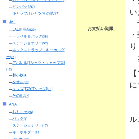
ピンバッジ
(7)
い
キャップ/Tシャツ/その他
(17)
予
JAL
お支払い期限
JAL新商品
(20)
・
トラベル＆バッグ
(38)
り
ステーショナリー
(57)
ネックストラップ・キーホルダ
お
ー
(24)
アパレル[Tシャツ・キャップ等]
【
(12)
和小物
(4)
に
タオル
(22)
キッズ[TOY/Tシャツ]
(23)
その他
(27)
ANA
・
おもちゃ
(25)
ル
バッグ
(5)
ステーショナリー
(17)
・
キーホルダー
(28)
その他