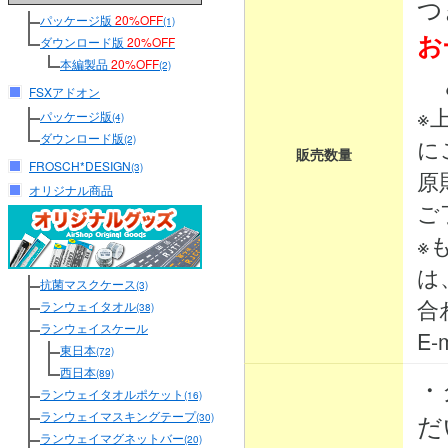
つ
パッケージ版
20%OFF
(1)
お
ダウンロード版
20%OFF
本編製品
20%OFF
(2)
と
FSXアドオン
※
パッケージ版
(4)
ダウンロード版
(2)
に
販売数量
FROSCH*DESIGN
(3)
原
オリジナル商品
ご
※
は
抗菌マスクケース
(3)
合
ランウェイタオル
(38)
ランウェイスケール
E-m
東日本
(72)
西日本
(89)
・
ランウェイタオルポケット
(16)
ランウェイマスキングテープ
だ
(30)
ランウェイマグネットバー
(20)