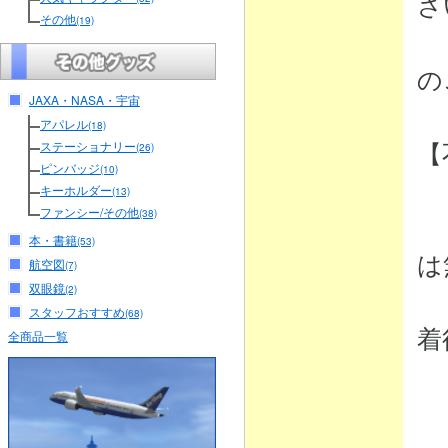
さ
その他
(19)
（
の
JAXA・NASA・宇宙
アパレル
(18)
【
ステーショナリー
(26)
ピンバッジ
(10)
キーホルダー
(13)
ファンシー/その他
(38)
・
本・書籍
(53)
は
航空図
(7)
双眼鏡
(2)
弊
スタッフおすすめ
(68)
着
全商品一覧