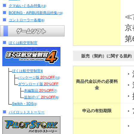
クマぬいぐるみ特集
(13)
BOEING・AIRBUS新商品特集
≪
(19)
コントローラー各種
(6)
京
第
ぼくは航空管制官
販売（契約）に関する規約
ぼくは航空管制官4
・
パッケージ版
20%OFF
(10)
商品代金以外の必要料
・
ダウンロード版
20%OFF
金
本編製品
20%OFF
(7)
・
追加ｽﾃｰｼﾞ
20%OFF
(6)
Switch・3DS
(3)
・
申込の有効期限
パイロットストーリー
・