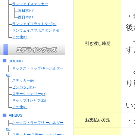
３
ランウェイステッカー
東日本
(44)
・
西日本
(32)
ランウェイフライトタグ
後
(40)
ランウェイスマホスタンド
(9)
入
その他
(13)
引き渡し時期
す
BOEING
ネックストラップ/キーホルダー
※
(38)
り
ステッカー
(9)
ピンバッジ
(14)
そ
ステーショナリー
(11)
キャップ/Tシャツ
(22)
い
その他
(26)
AIRBUS
・
お支払い方法
ネックストラップ/キーホルダー
(38)
・
ステッカー/ステーショナリー
(8)