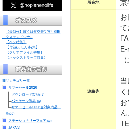
京
所在地
お
て
【最新作】ぼくは航空管制官4 成田
FA
エクステンドシナ...
【ペン特集】
E-
【付箋(ふせん)特集】
【クリアファイル特集】
（
【ネックストラップ特集】
当
商品カテゴリ一覧
サマーセール2026
く
連絡先
ダウンロード製品
(15)
お
パッケージ製品
(15)
サマーセール2026全対象商品一
ん
覧
(30)
ステーショナリーフェア
TE
(52)
JAPA
(2)