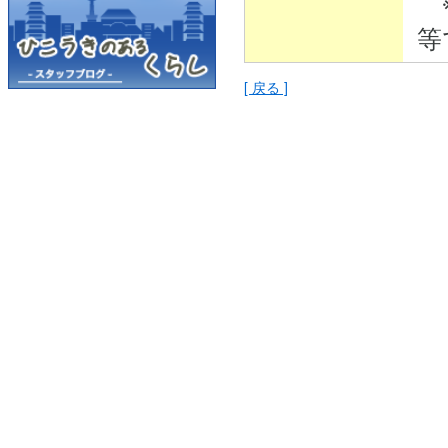
※
等
[ 戻る ]