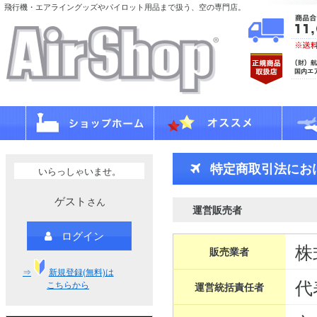
飛行機・エアライングッズやパイロット用品まで扱う、空の専門店。
特定商取引法にお
いらっしゃいませ。
ゲスト
さん
運営販売者
ログイン
株
販売業者
⇒
新規登録(無料)は
代
こちらから
運営統括責任者