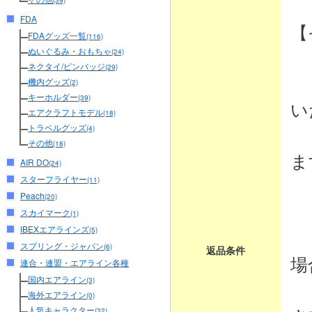
(39)
FDA
【
FDAグッズ一覧
(116)
ぬいぐるみ・おもちゃ
(24)
ネクタイ/ピンバッジ
(29)
・
機内グッズ
(2)
キーホルダー
(39)
い
エアクラフトモデル
(18)
トラベルグッズ
商
(4)
その他
(18)
ま
AIR DO
(24)
スターフライヤー
(11)
Peach
(20)
・
スカイマーク
(1)
IBEXエアラインズ
商
(5)
スプリング・ジャパン
(6)
返品条件
場
連合・連盟・エアライン各種
国内エアライン
(3)
弊
海外エアライン
(0)
人気キャラクター
(32)