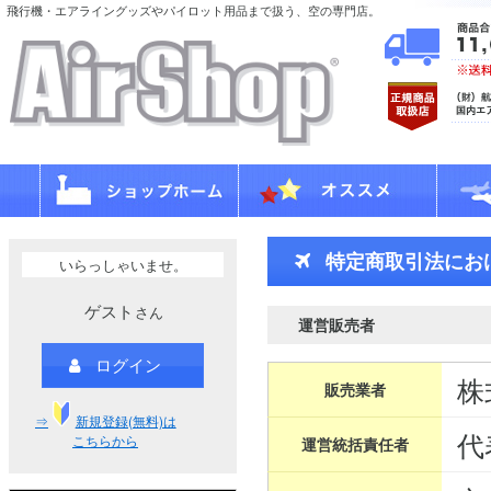
飛行機・エアライングッズやパイロット用品まで扱う、空の専門店。
特定商取引法にお
いらっしゃいませ。
ゲスト
さん
運営販売者
ログイン
株
販売業者
⇒
新規登録(無料)は
代
こちらから
運営統括責任者