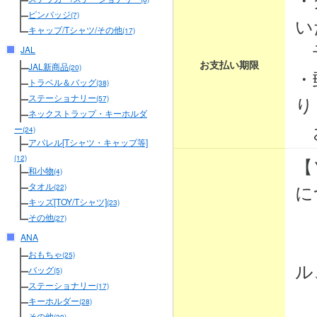
ピンバッジ
(7)
い
キャップ/Tシャツ/その他
(17)
予
JAL
お支払い期限
JAL新商品
(20)
・
トラベル＆バッグ
(38)
り
ステーショナリー
(57)
ネックストラップ・キーホルダ
お
ー
(24)
アパレル[Tシャツ・キャップ等]
【
(12)
和小物
(4)
に
タオル
(22)
キッズ[TOY/Tシャツ]
(23)
その他
(27)
ANA
・
おもちゃ
(25)
ル
バッグ
(5)
ステーショナリー
(17)
・
キーホルダー
(28)
その他