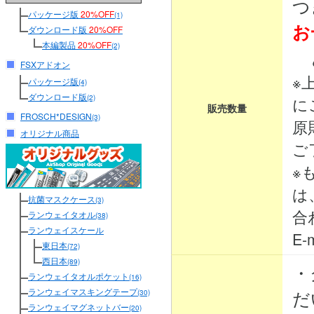
つ
パッケージ版
20%OFF
(1)
お
ダウンロード版
20%OFF
本編製品
20%OFF
(2)
と
FSXアドオン
※
パッケージ版
(4)
ダウンロード版
(2)
に
販売数量
FROSCH*DESIGN
(3)
原
オリジナル商品
ご
※
は
抗菌マスクケース
(3)
合
ランウェイタオル
(38)
ランウェイスケール
E-m
東日本
(72)
西日本
(89)
・
ランウェイタオルポケット
(16)
ランウェイマスキングテープ
だ
(30)
ランウェイマグネットバー
(20)