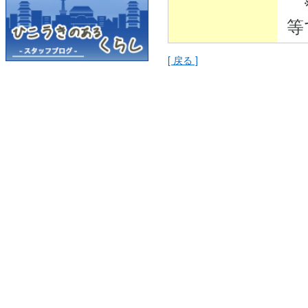
※
等
[ 戻る ]