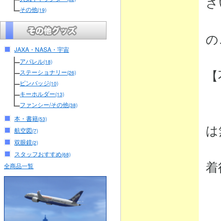
さ
その他
(19)
（
の
JAXA・NASA・宇宙
アパレル
(18)
【
ステーショナリー
(26)
ピンバッジ
(10)
キーホルダー
(13)
ファンシー/その他
(38)
・
本・書籍
(53)
は
航空図
(7)
双眼鏡
(2)
弊
スタッフおすすめ
(68)
着
全商品一覧