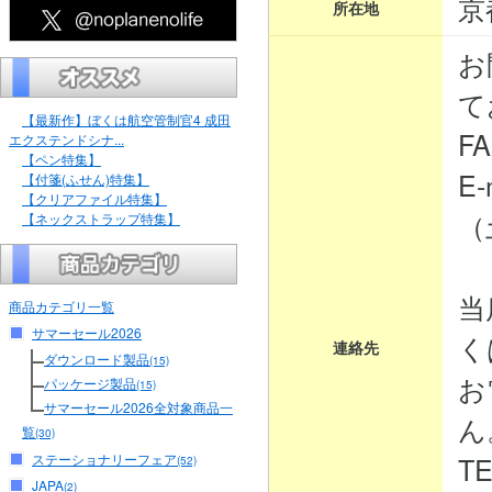
京
所在地
お
て
【最新作】ぼくは航空管制官4 成田
FA
エクステンドシナ...
【ペン特集】
E-
【付箋(ふせん)特集】
【クリアファイル特集】
（
【ネックストラップ特集】
当
商品カテゴリ一覧
サマーセール2026
く
連絡先
ダウンロード製品
(15)
お
パッケージ製品
(15)
サマーセール2026全対象商品一
ん
覧
(30)
ステーショナリーフェア
TE
(52)
JAPA
(2)