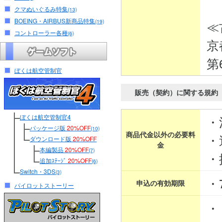
クマぬいぐるみ特集
(13)
BOEING・AIRBUS新商品特集
≪
(19)
コントローラー各種
(6)
京
第
ぼくは航空管制官
販売（契約）に関する規約
ぼくは航空管制官4
・
パッケージ版
20%OFF
(10)
商品代金以外の必要料
・
ダウンロード版
20%OFF
金
本編製品
20%OFF
(7)
・
追加ｽﾃｰｼﾞ
20%OFF
(6)
Switch・3DS
(3)
・
申込の有効期限
パイロットストーリー
・