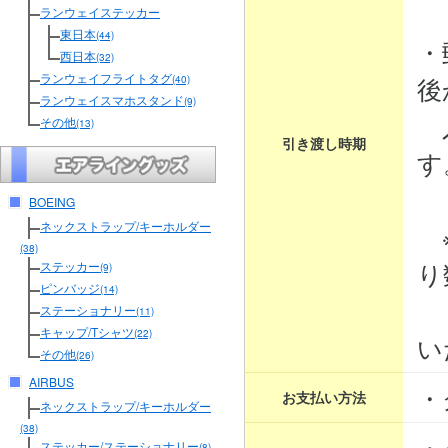
３
ランウェイステッカー
東日本
(44)
・
西日本
(32)
ランウェイフライトタグ
後
(40)
ランウェイスマホスタンド
(9)
入
その他
(13)
引き渡し時期
す
BOEING
ネックストラップ/キーホルダー
※
(38)
り
ステッカー
(9)
ピンバッジ
(14)
そ
ステーショナリー
(11)
キャップ/Tシャツ
(22)
い
その他
(26)
AIRBUS
・
お支払い方法
ネックストラップ/キーホルダー
(38)
・
ステッカー/ステーショナリー
(8)