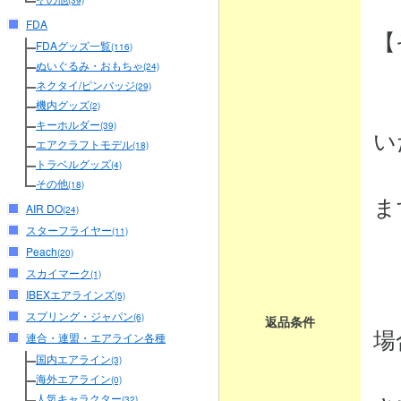
(39)
FDA
【
FDAグッズ一覧
(116)
ぬいぐるみ・おもちゃ
(24)
ネクタイ/ピンバッジ
(29)
・
機内グッズ
(2)
キーホルダー
(39)
い
エアクラフトモデル
(18)
トラベルグッズ
商
(4)
その他
(18)
ま
AIR DO
(24)
スターフライヤー
(11)
Peach
(20)
・
スカイマーク
(1)
IBEXエアラインズ
商
(5)
スプリング・ジャパン
(6)
返品条件
場
連合・連盟・エアライン各種
国内エアライン
(3)
弊
海外エアライン
(0)
人気キャラクター
(32)