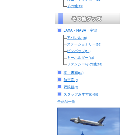
その他
(19)
JAXA・NASA・宇宙
アパレル
(18)
ステーショナリー
(26)
ピンバッジ
(10)
キーホルダー
(13)
ファンシー/その他
(38)
本・書籍
(53)
航空図
(7)
双眼鏡
(2)
スタッフおすすめ
(68)
全商品一覧