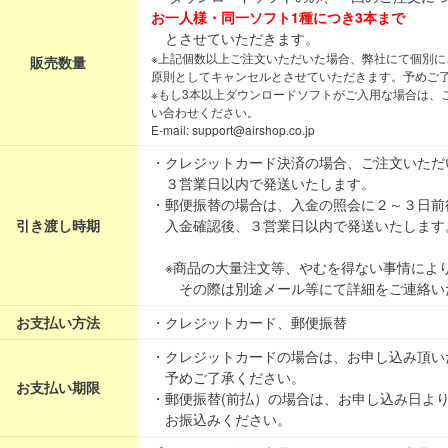
お一人様・同一ソフト1種につき3本まで
とさせていただきます。
※上記個数以上ご注文いただいた場合、弊社にて個別に
販売数量
原則としてキャンセルとさせていただきます。予めご
※もし3本以上ダウンロードソフトがご入用な場合は、
い合わせください。
E-mail: support@airshop.co.jp
・クレジットカード決済の場合、ご注文いただ
３営業日以内で発送いたします。
・郵便振替の場合は、入金の照会に２～３日前
引き渡し時期
入金確認後、３営業日以内で発送いたします
※商品の大量注文等、やむを得ない事情によ
その際は別途メール等にて詳細をご連絡い
お支払い方法
・クレジットカード、郵便振替
・クレジットカードの場合は、お申し込み頂い
予めご了承ください。
お支払い期限
・郵便振替(前払）の場合は、お申し込み日よ
お振込みください。