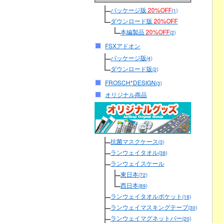
パッケージ版
20%OFF
(1)
ダウンロード版
20%OFF
本編製品
20%OFF
(2)
FSXアドオン
パッケージ版
(4)
ダウンロード版
(2)
FROSCH*DESIGN
(3)
オリジナル商品
抗菌マスクケース
(3)
ランウェイタオル
(38)
ランウェイスケール
東日本
(72)
西日本
(89)
ランウェイタオルポケット
(16)
ランウェイマスキングテープ
(30)
ランウェイマグネットバー
(20)