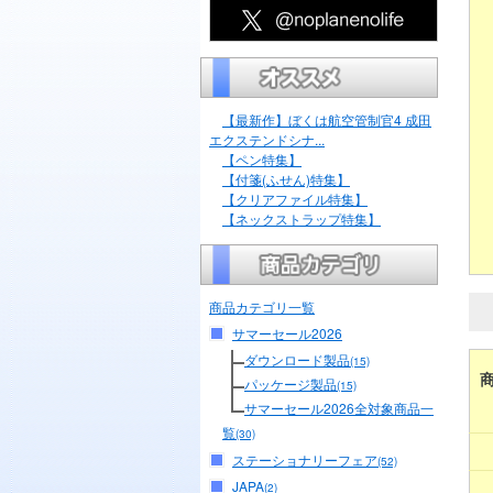
【最新作】ぼくは航空管制官4 成田
エクステンドシナ...
【ペン特集】
【付箋(ふせん)特集】
【クリアファイル特集】
【ネックストラップ特集】
商品カテゴリ一覧
サマーセール2026
ダウンロード製品
(15)
パッケージ製品
(15)
サマーセール2026全対象商品一
覧
(30)
ステーショナリーフェア
(52)
JAPA
(2)