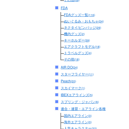
(39)
FDA
FDAグッズ一覧
(116)
ぬいぐるみ・おもちゃ
(24)
ネクタイ/ピンバッジ
(29)
機内グッズ
(2)
キーホルダー
(39)
エアクラフトモデル
(18)
トラベルグッズ
(4)
その他
(18)
AIR DO
(24)
スターフライヤー
(11)
Peach
(20)
スカイマーク
(1)
IBEXエアラインズ
(5)
スプリング・ジャパン
(6)
連合・連盟・エアライン各種
国内エアライン
(3)
海外エアライン
(0)
人気キャラクター
(32)