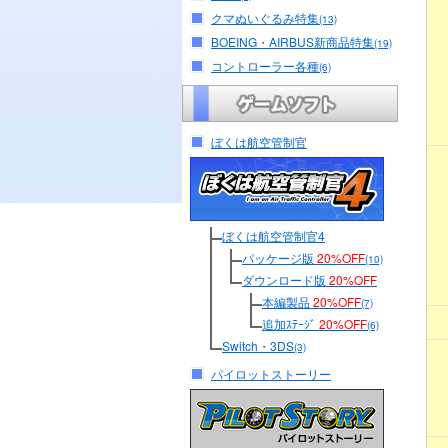
クマぬいぐるみ特集
(13)
BOEING・AIRBUS新商品特集
(19)
コントローラー各種
(6)
ぼくは航空管制官
ぼくは航空管制官4
パッケージ版
20%OFF
(10)
ダウンロード版
20%OFF
本編製品
20%OFF
(7)
追加ｽﾃｰｼﾞ
20%OFF
(6)
Switch・3DS
(3)
パイロットストーリー