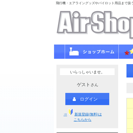
飛行機・エアライングッズやパイロット用品まで扱
いらっしゃいませ。
ゲスト
さん
ログイン
⇒
新規登録(無料)は
こちらから