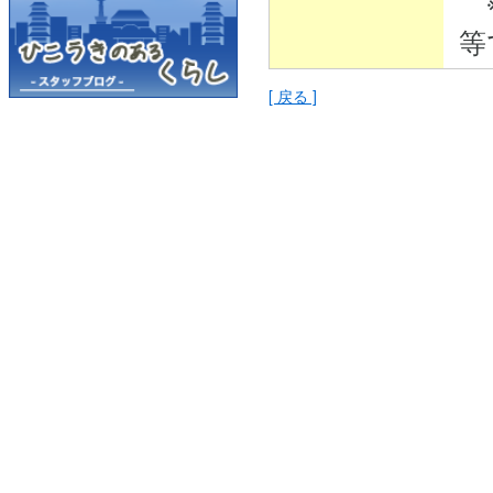
※
等
[ 戻る ]