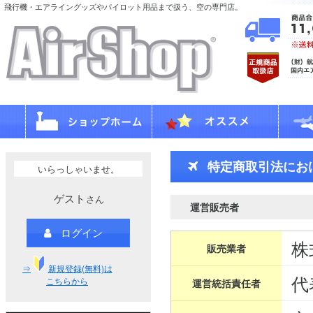
飛行機・エアライングッズやパイロット用品まで扱う、空の専門店。
特定商取引法にお
いらっしゃいませ。
ゲスト
さん
運営販売者
ログイン
株
販売業者
⇒
新規登録(無料)は
代
こちらから
運営統括責任者