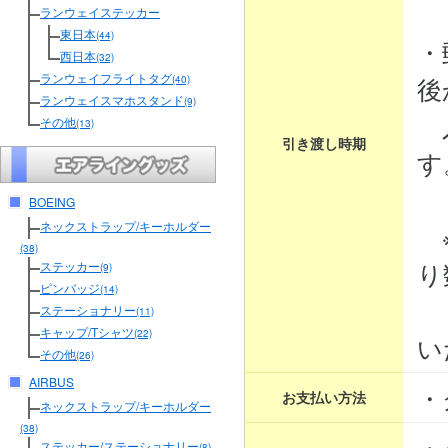
３
ランウェイステッカー
東日本
(44)
・
西日本
(32)
ランウェイフライトタグ
後
(40)
ランウェイスマホスタンド
(9)
入
その他
(13)
引き渡し時期
す
BOEING
ネックストラップ/キーホルダー
※
(38)
り
ステッカー
(9)
ピンバッジ
(14)
そ
ステーショナリー
(11)
キャップ/Tシャツ
(22)
い
その他
(26)
AIRBUS
・
お支払い方法
ネックストラップ/キーホルダー
(38)
・
ステッカー/ステーショナリー
(8)