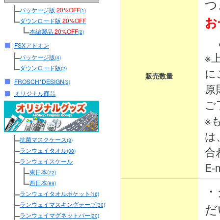
つ
パッケージ版
20%OFF
(1)
お
ダウンロード版
20%OFF
本編製品
20%OFF
(2)
と
FSXアドオン
※
パッケージ版
(4)
ダウンロード版
(2)
に
販売数量
FROSCH*DESIGN
(3)
原
オリジナル商品
ご
※
は
抗菌マスクケース
(3)
合
ランウェイタオル
(38)
ランウェイスケール
E-m
東日本
(72)
西日本
(89)
・
ランウェイタオルポケット
(16)
ランウェイマスキングテープ
だ
(30)
ランウェイマグネットバー
(20)