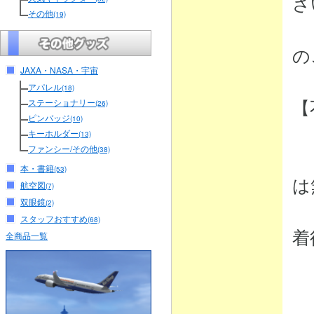
さ
その他
(19)
（
の
JAXA・NASA・宇宙
アパレル
(18)
【
ステーショナリー
(26)
ピンバッジ
(10)
キーホルダー
(13)
ファンシー/その他
(38)
・
本・書籍
(53)
は
航空図
(7)
双眼鏡
(2)
弊
スタッフおすすめ
(68)
着
全商品一覧