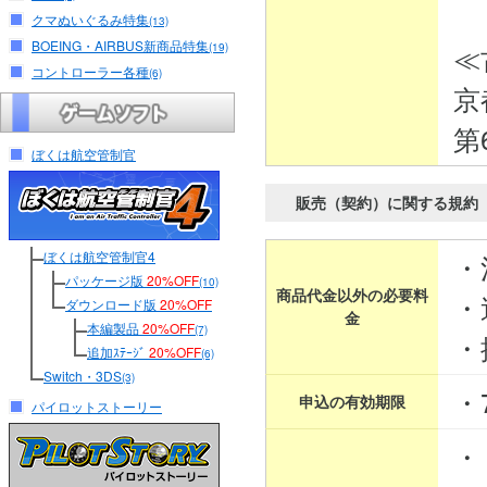
クマぬいぐるみ特集
(13)
BOEING・AIRBUS新商品特集
≪
(19)
コントローラー各種
(6)
京
第
ぼくは航空管制官
販売（契約）に関する規約
ぼくは航空管制官4
・
パッケージ版
20%OFF
(10)
商品代金以外の必要料
・
ダウンロード版
20%OFF
金
本編製品
20%OFF
(7)
・
追加ｽﾃｰｼﾞ
20%OFF
(6)
Switch・3DS
(3)
・
申込の有効期限
パイロットストーリー
・