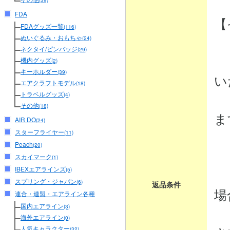
(39)
FDA
【
FDAグッズ一覧
(116)
ぬいぐるみ・おもちゃ
(24)
ネクタイ/ピンバッジ
(29)
・
機内グッズ
(2)
キーホルダー
(39)
い
エアクラフトモデル
(18)
トラベルグッズ
商
(4)
その他
(18)
ま
AIR DO
(24)
スターフライヤー
(11)
Peach
(20)
・
スカイマーク
(1)
IBEXエアラインズ
商
(5)
スプリング・ジャパン
(6)
返品条件
場
連合・連盟・エアライン各種
国内エアライン
(3)
弊
海外エアライン
(0)
人気キャラクター
(32)