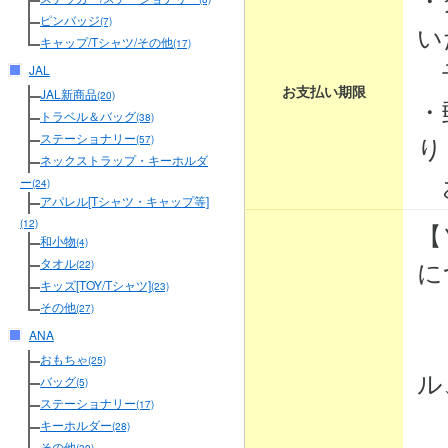
ピンバッジ
(7)
い
キャップ/Tシャツ/その他
(17)
予
JAL
お支払い期限
JAL新商品
(20)
・
トラベル＆バッグ
(38)
り
ステーショナリー
(57)
ネックストラップ・キーホルダ
お
ー
(24)
アパレル[Tシャツ・キャップ等]
【
(12)
和小物
(4)
に
タオル
(22)
キッズ[TOY/Tシャツ]
(23)
その他
(27)
ANA
・
おもちゃ
(25)
ル
バッグ
(5)
ステーショナリー
(17)
・
キーホルダー
(28)
その他