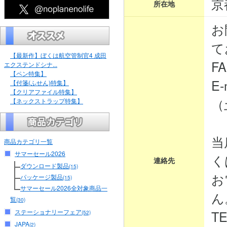
京
所在地
お
て
【最新作】ぼくは航空管制官4 成田
FA
エクステンドシナ...
【ペン特集】
E-
【付箋(ふせん)特集】
【クリアファイル特集】
（
【ネックストラップ特集】
当
商品カテゴリ一覧
サマーセール2026
く
連絡先
ダウンロード製品
(15)
お
パッケージ製品
(15)
サマーセール2026全対象商品一
ん
覧
(30)
ステーショナリーフェア
TE
(52)
JAPA
(2)