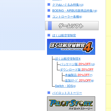
クマぬいぐるみ特集
(13)
BOEING・AIRBUS新商品特集
(19)
コントローラー各種
(6)
ぼくは航空管制官
ぼくは航空管制官4
パッケージ版
20%OFF
(10)
ダウンロード版
20%OFF
本編製品
20%OFF
(7)
追加ｽﾃｰｼﾞ
20%OFF
(6)
Switch・3DS
(3)
パイロットストーリー