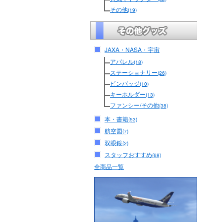
その他
(19)
JAXA・NASA・宇宙
アパレル
(18)
ステーショナリー
(26)
ピンバッジ
(10)
キーホルダー
(13)
ファンシー/その他
(38)
本・書籍
(53)
航空図
(7)
双眼鏡
(2)
スタッフおすすめ
(68)
全商品一覧