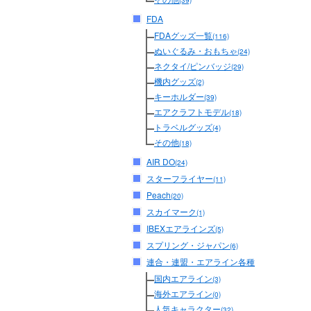
(39)
FDA
FDAグッズ一覧
(116)
ぬいぐるみ・おもちゃ
(24)
ネクタイ/ピンバッジ
(29)
機内グッズ
(2)
キーホルダー
(39)
エアクラフトモデル
(18)
トラベルグッズ
(4)
その他
(18)
AIR DO
(24)
スターフライヤー
(11)
Peach
(20)
スカイマーク
(1)
IBEXエアラインズ
(5)
スプリング・ジャパン
(6)
連合・連盟・エアライン各種
国内エアライン
(3)
海外エアライン
(0)
人気キャラクター
(32)