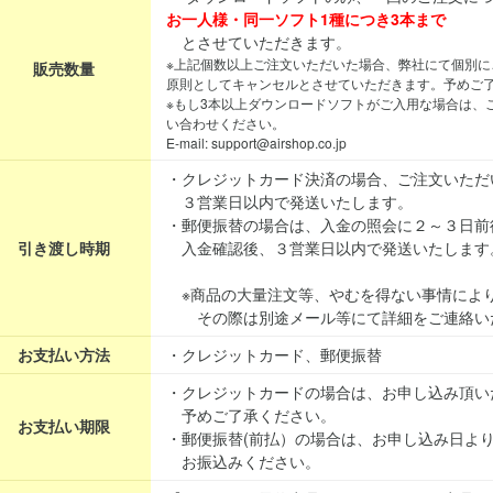
お一人様・同一ソフト1種につき3本まで
とさせていただきます。
※上記個数以上ご注文いただいた場合、弊社にて個別に
販売数量
原則としてキャンセルとさせていただきます。予めご
※もし3本以上ダウンロードソフトがご入用な場合は、
い合わせください。
E-mail: support@airshop.co.jp
・クレジットカード決済の場合、ご注文いただ
３営業日以内で発送いたします。
・郵便振替の場合は、入金の照会に２～３日前
引き渡し時期
入金確認後、３営業日以内で発送いたします
※商品の大量注文等、やむを得ない事情によ
その際は別途メール等にて詳細をご連絡い
お支払い方法
・クレジットカード、郵便振替
・クレジットカードの場合は、お申し込み頂い
予めご了承ください。
お支払い期限
・郵便振替(前払）の場合は、お申し込み日よ
お振込みください。