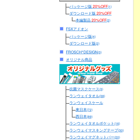
パッケージ版
20%OFF
(1)
ダウンロード版
20%OFF
本編製品
20%OFF
(2)
FSXアドオン
パッケージ版
(4)
ダウンロード版
(2)
FROSCH*DESIGN
(3)
オリジナル商品
抗菌マスクケース
(3)
ランウェイタオル
(38)
ランウェイスケール
東日本
(72)
西日本
(89)
ランウェイタオルポケット
(16)
ランウェイマスキングテープ
(30)
ランウェイマグネットバー
(20)