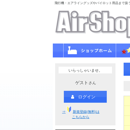
飛行機・エアライングッズやパイロット用品まで扱
いらっしゃいませ。
ゲスト
さん
ログイン
⇒
新規登録(無料)は
こちらから