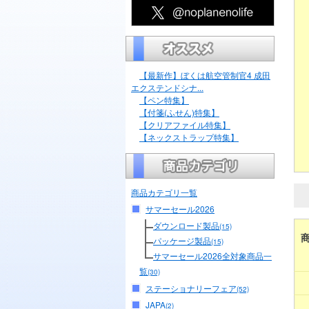
【最新作】ぼくは航空管制官4 成田
エクステンドシナ...
【ペン特集】
【付箋(ふせん)特集】
【クリアファイル特集】
【ネックストラップ特集】
商品カテゴリ一覧
サマーセール2026
ダウンロード製品
(15)
パッケージ製品
(15)
サマーセール2026全対象商品一
覧
(30)
ステーショナリーフェア
(52)
JAPA
(2)