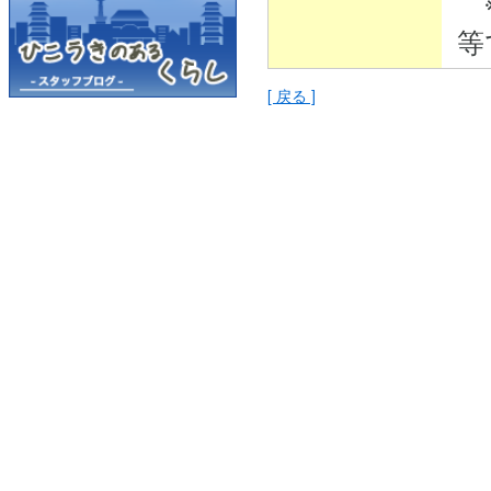
※
等
[ 戻る ]