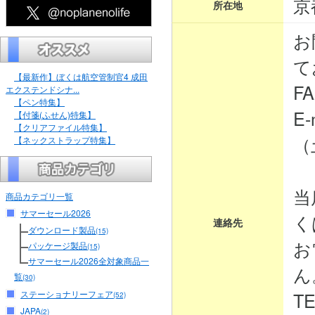
京
所在地
お
て
【最新作】ぼくは航空管制官4 成田
FA
エクステンドシナ...
【ペン特集】
E-
【付箋(ふせん)特集】
【クリアファイル特集】
（
【ネックストラップ特集】
当
商品カテゴリ一覧
サマーセール2026
く
連絡先
ダウンロード製品
(15)
お
パッケージ製品
(15)
サマーセール2026全対象商品一
ん
覧
(30)
ステーショナリーフェア
TE
(52)
JAPA
(2)