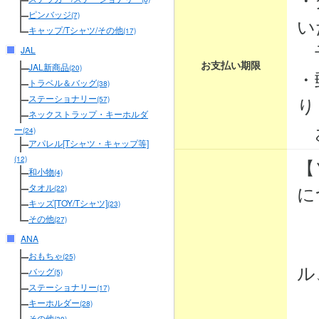
ピンバッジ
(7)
い
キャップ/Tシャツ/その他
(17)
予
JAL
お支払い期限
JAL新商品
(20)
・
トラベル＆バッグ
(38)
り
ステーショナリー
(57)
ネックストラップ・キーホルダ
お
ー
(24)
アパレル[Tシャツ・キャップ等]
【
(12)
和小物
(4)
に
タオル
(22)
キッズ[TOY/Tシャツ]
(23)
その他
(27)
ANA
・
おもちゃ
(25)
ル
バッグ
(5)
ステーショナリー
(17)
・
キーホルダー
(28)
その他