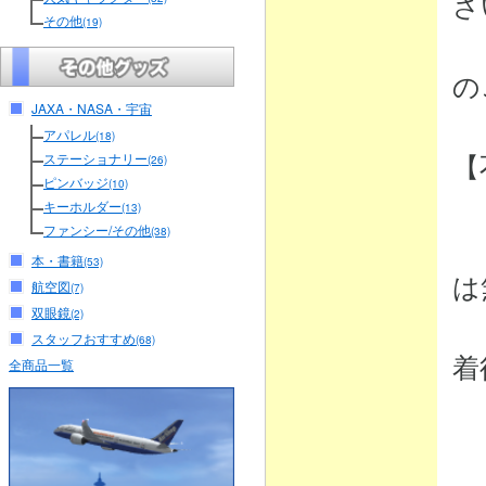
さ
その他
(19)
（
の
JAXA・NASA・宇宙
アパレル
(18)
【
ステーショナリー
(26)
ピンバッジ
(10)
キーホルダー
(13)
ファンシー/その他
(38)
・
本・書籍
(53)
は
航空図
(7)
双眼鏡
(2)
弊
スタッフおすすめ
(68)
着
全商品一覧