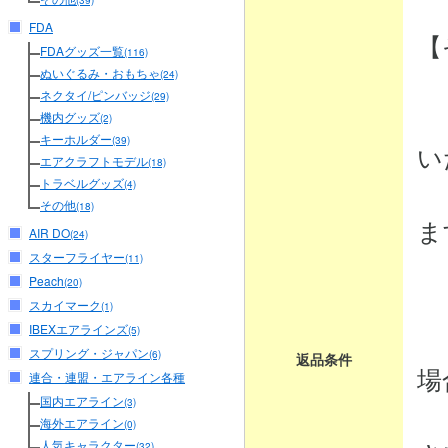
(39)
FDA
【
FDAグッズ一覧
(116)
ぬいぐるみ・おもちゃ
(24)
ネクタイ/ピンバッジ
(29)
・
機内グッズ
(2)
キーホルダー
(39)
い
エアクラフトモデル
(18)
トラベルグッズ
商
(4)
その他
(18)
ま
AIR DO
(24)
スターフライヤー
(11)
Peach
(20)
・
スカイマーク
(1)
IBEXエアラインズ
商
(5)
スプリング・ジャパン
(6)
返品条件
場
連合・連盟・エアライン各種
国内エアライン
(3)
弊
海外エアライン
(0)
人気キャラクター
(32)