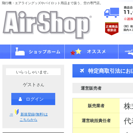
飛行機・エアライングッズやパイロット用品まで扱う、空の専門店。
特定商取引法にお
いらっしゃいませ。
ゲスト
さん
運営販売者
ログイン
株
販売業者
⇒
新規登録(無料)は
代
こちらから
運営統括責任者