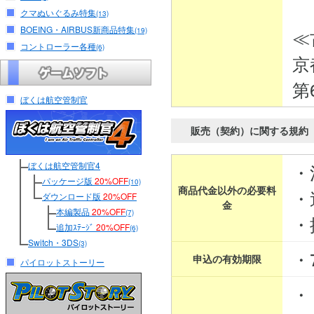
クマぬいぐるみ特集
(13)
BOEING・AIRBUS新商品特集
≪
(19)
コントローラー各種
(6)
京
第
ぼくは航空管制官
販売（契約）に関する規約
ぼくは航空管制官4
・
パッケージ版
20%OFF
(10)
商品代金以外の必要料
・
ダウンロード版
20%OFF
金
本編製品
20%OFF
(7)
・
追加ｽﾃｰｼﾞ
20%OFF
(6)
Switch・3DS
(3)
・
申込の有効期限
パイロットストーリー
・