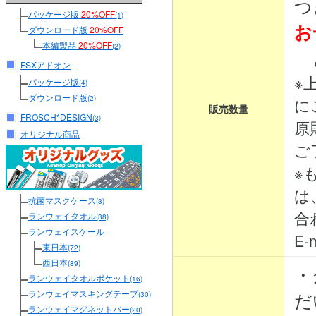
つ
パッケージ版
20%OFF
(1)
お
ダウンロード版
20%OFF
本編製品
20%OFF
(2)
と
FSXアドオン
※
パッケージ版
(4)
ダウンロード版
(2)
に
販売数量
FROSCH*DESIGN
(3)
原
オリジナル商品
ご
※
は
抗菌マスクケース
(3)
合
ランウェイタオル
(38)
ランウェイスケール
E-m
東日本
(72)
西日本
(89)
・
ランウェイタオルポケット
(16)
ランウェイマスキングテープ
だ
(30)
ランウェイマグネットバー
(20)