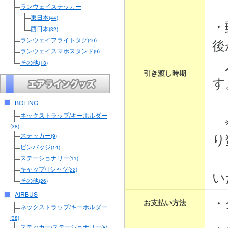
３
ランウェイステッカー
東日本
(44)
・
西日本
(32)
ランウェイフライトタグ
後
(40)
ランウェイスマホスタンド
(9)
入
その他
(13)
引き渡し時期
す
BOEING
ネックストラップ/キーホルダー
※
(38)
り
ステッカー
(9)
ピンバッジ
(14)
そ
ステーショナリー
(11)
キャップ/Tシャツ
(22)
い
その他
(26)
AIRBUS
・
お支払い方法
ネックストラップ/キーホルダー
(38)
・
ステッカー/ステーショナリー
(8)