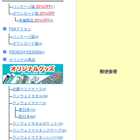
パッケージ版
20%OFF
(1)
ダウンロード版
20%OFF
本編製品
20%OFF
(2)
FSXアドオン
パッケージ版
(4)
ダウンロード版
(2)
FROSCH*DESIGN
(3)
オリジナル商品
郵便振替
抗菌マスクケース
(3)
ランウェイタオル
(38)
ランウェイスケール
東日本
(72)
西日本
(89)
ランウェイタオルポケット
(16)
ランウェイマスキングテープ
(30)
ランウェイマグネットバー
(20)