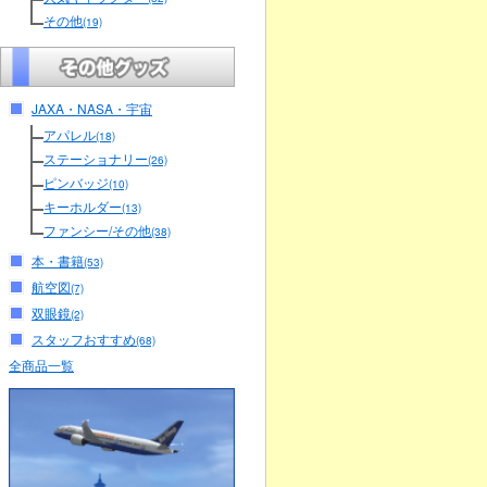
その他
(19)
JAXA・NASA・宇宙
アパレル
(18)
ステーショナリー
(26)
ピンバッジ
(10)
キーホルダー
(13)
ファンシー/その他
(38)
本・書籍
(53)
航空図
(7)
双眼鏡
(2)
スタッフおすすめ
(68)
全商品一覧