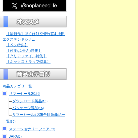
【最新作】ぼくは航空管制官4 成田
エクステンドシナ...
【ペン特集】
【付箋(ふせん)特集】
【クリアファイル特集】
【ネックストラップ特集】
商品カテゴリ一覧
サマーセール2026
ダウンロード製品
(15)
パッケージ製品
(15)
サマーセール2026全対象商品一
覧
(30)
ステーショナリーフェア
(52)
JAPA
(2)