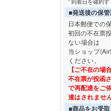
到着日を確約す
■発送後の保
日本郵便での
初回の不在票
ない場合は
当ショップ(Ai
ください。
【ご不在の場
不在票が投函
で再配達をご
達はされませ
■商品をお受