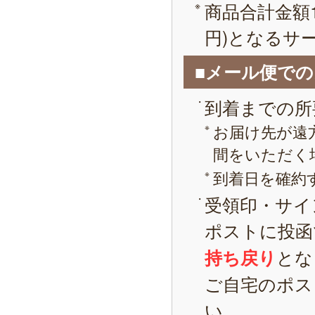
商品合計金額1
円)となるサ
■メール便で
到着までの所
お届け先が遠
間をいただく
到着日を確約
受領印・サイ
ポストに投函
とな
持ち戻り
ご自宅のポス
い。