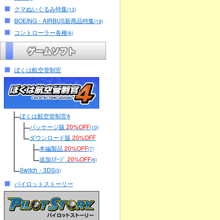
クマぬいぐるみ特集
(13)
BOEING・AIRBUS新商品特集
(19)
コントローラー各種
(6)
ぼくは航空管制官
ぼくは航空管制官4
パッケージ版
20%OFF
(10)
ダウンロード版
20%OFF
本編製品
20%OFF
(7)
追加ｽﾃｰｼﾞ
20%OFF
(6)
Switch・3DS
(3)
パイロットストーリー