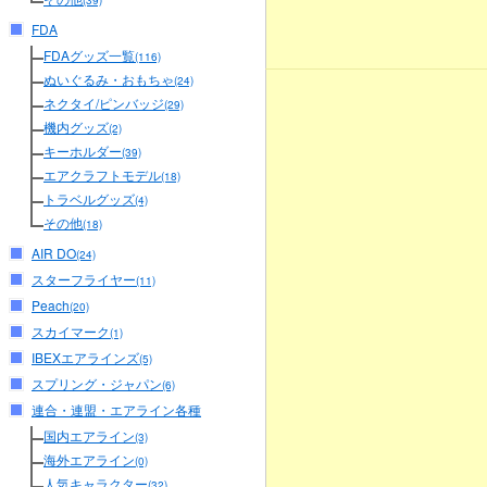
(39)
FDA
FDAグッズ一覧
(116)
ぬいぐるみ・おもちゃ
(24)
ネクタイ/ピンバッジ
(29)
機内グッズ
(2)
キーホルダー
(39)
エアクラフトモデル
(18)
トラベルグッズ
(4)
その他
(18)
AIR DO
(24)
スターフライヤー
(11)
Peach
(20)
スカイマーク
(1)
IBEXエアラインズ
(5)
スプリング・ジャパン
(6)
連合・連盟・エアライン各種
国内エアライン
(3)
海外エアライン
(0)
人気キャラクター
(32)