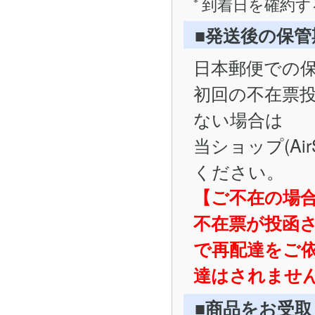
到着日を確約す
■発送後の保
日本郵便での
初回の不在票
ない場合は
当ショップ(Ai
ください。
【ご不在の場
不在票が投函
で再配達をご
達はされませ
■商品をお受