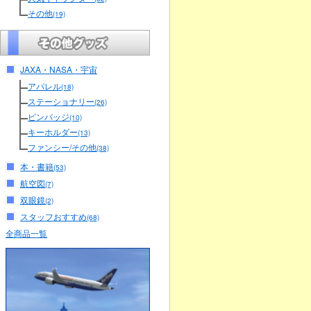
その他
(19)
JAXA・NASA・宇宙
アパレル
(18)
ステーショナリー
(26)
ピンバッジ
(10)
キーホルダー
(13)
ファンシー/その他
(38)
本・書籍
(53)
航空図
(7)
双眼鏡
(2)
スタッフおすすめ
(68)
全商品一覧