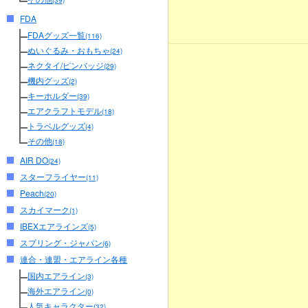
(39)
FDA
FDAグッズ一覧
(116)
ぬいぐるみ・おもちゃ
(24)
ネクタイ/ピンバッジ
(29)
機内グッズ
(2)
キーホルダー
(39)
エアクラフトモデル
(18)
トラベルグッズ
(4)
その他
(18)
AIR DO
(24)
スターフライヤー
(11)
Peach
(20)
スカイマーク
(1)
IBEXエアラインズ
(5)
スプリング・ジャパン
(6)
連合・連盟・エアライン各種
国内エアライン
(3)
海外エアライン
(0)
人気キャラクター
(32)