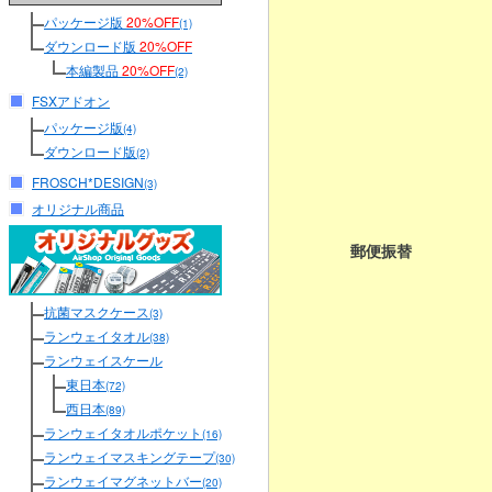
パッケージ版
20%OFF
(1)
ダウンロード版
20%OFF
本編製品
20%OFF
(2)
FSXアドオン
パッケージ版
(4)
ダウンロード版
(2)
FROSCH*DESIGN
(3)
オリジナル商品
郵便振替
抗菌マスクケース
(3)
ランウェイタオル
(38)
ランウェイスケール
東日本
(72)
西日本
(89)
ランウェイタオルポケット
(16)
ランウェイマスキングテープ
(30)
ランウェイマグネットバー
(20)