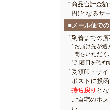
商品合計金額1
円)となるサ
■メール便で
到着までの所
お届け先が遠
間をいただく
到着日を確約
受領印・サイ
ポストに投函
とな
持ち戻り
ご自宅のポス
い。