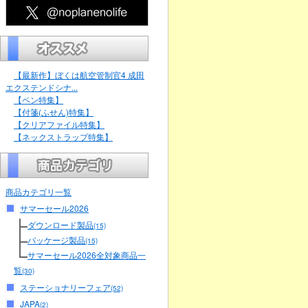
【最新作】ぼくは航空管制官4 成田
エクステンドシナ...
【ペン特集】
【付箋(ふせん)特集】
【クリアファイル特集】
【ネックストラップ特集】
商品カテゴリ一覧
サマーセール2026
ダウンロード製品
(15)
パッケージ製品
(15)
サマーセール2026全対象商品一
覧
(30)
ステーショナリーフェア
(52)
JAPA
(2)