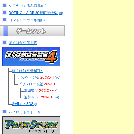
クマぬいぐるみ特集
(13)
BOEING・AIRBUS新商品特集
(19)
コントローラー各種
(6)
ぼくは航空管制官
ぼくは航空管制官4
パッケージ版
20%OFF
(10)
ダウンロード版
20%OFF
本編製品
20%OFF
(7)
追加ｽﾃｰｼﾞ
20%OFF
(6)
Switch・3DS
(3)
パイロットストーリー