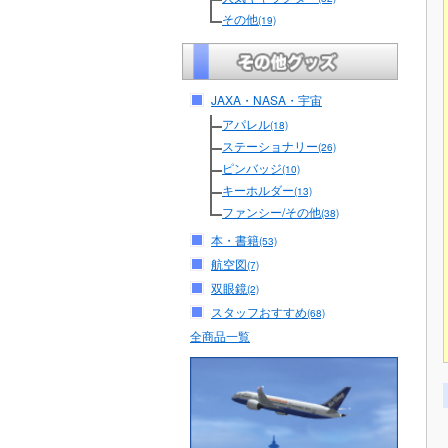
その他
(19)
JAXA・NASA・宇宙
アパレル
(18)
ステーショナリー
(26)
ピンバッジ
(10)
キーホルダー
(13)
ファンシー/その他
(38)
本・書籍
(53)
航空図
(7)
双眼鏡
(2)
スタッフおすすめ
(68)
全商品一覧