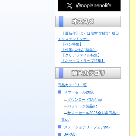
【最新作】ぼくは航空管制官4 成田
エクステンドシナ...
【ペン特集】
【付箋(ふせん)特集】
【クリアファイル特集】
【ネックストラップ特集】
商品カテゴリ一覧
サマーセール2026
ダウンロード製品
(15)
パッケージ製品
(15)
サマーセール2026全対象商品一
覧
(30)
ステーショナリーフェア
(52)
JAPA
(2)