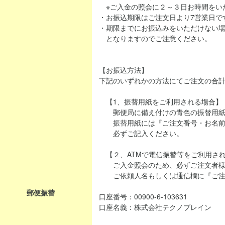
※ご入金の照会に２～３日お時間をい
・お振込期限はご注文日より7営業日で
・期限までにお振込みをいただけない
となりますのでご注意ください。
【お振込方法】
下記のいずれかの方法にてご注文の合
【1、振替用紙をご利用される場合】
郵便局に備え付けの青色の振替用紙
振替用紙には『ご注文番号・お名前
必ずご記入ください。
【２、ATMで電信振替等をご利用さ
ご入金照会のため、必ずご注文者様
ご依頼人名もしくは通信欄に『ご注
郵便振替
口座番号：00900-6-103631
口座名義：株式会社テクノブレイン