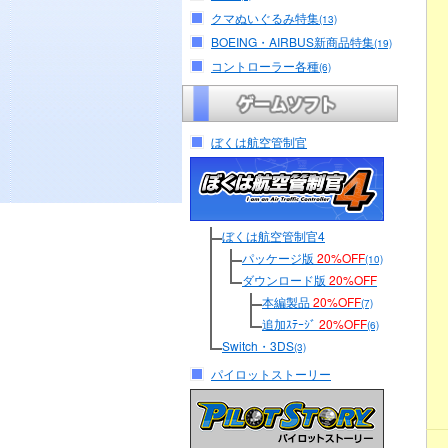
クマぬいぐるみ特集
(13)
BOEING・AIRBUS新商品特集
(19)
コントローラー各種
(6)
ぼくは航空管制官
ぼくは航空管制官4
パッケージ版
20%OFF
(10)
ダウンロード版
20%OFF
本編製品
20%OFF
(7)
追加ｽﾃｰｼﾞ
20%OFF
(6)
Switch・3DS
(3)
パイロットストーリー