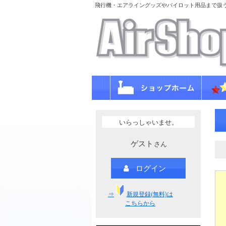
飛行機・エアライングッズやパイロット用品まで扱
いらっしゃいませ。
ゲスト
さん
ログイン
⇒
新規登録(無料)は
こちらから