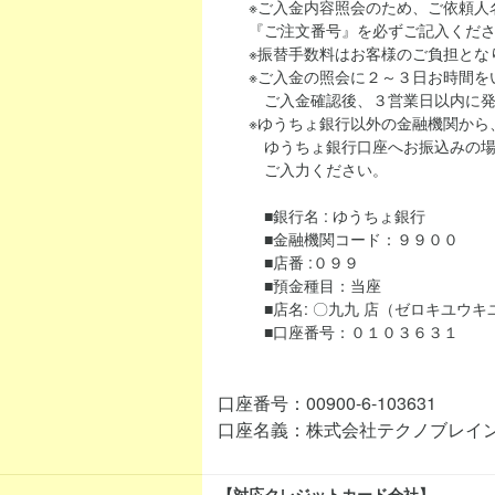
※ご入金内容照会のため、ご依頼人名
『ご注文番号』を必ずご記入くださ
※振替手数料はお客様のご負担とな
※ご入金の照会に２～３日お時間を
ご入金確認後、３営業日以内に発
※ゆうちょ銀行以外の金融機関から、当シ
ゆうちょ銀行口座へお振込みの場合
ご入力ください。
■銀行名 : ゆうちょ銀行
■金融機関コード：９９００
■店番 :０９９
■預金種目：当座
■店名: 〇九九 店（ゼロキユウキ
■口座番号：０１０３６３１
口座番号：00900-6-103631
口座名義：株式会社テクノブレイ
【対応クレジットカード会社】