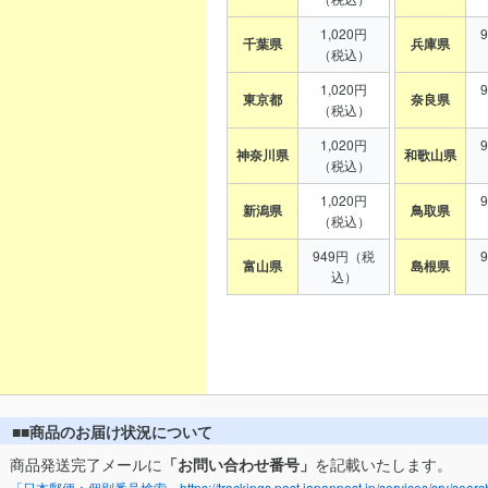
1,020円
千葉県
兵庫県
（税込）
1,020円
東京都
奈良県
（税込）
1,020円
神奈川県
和歌山県
（税込）
1,020円
新潟県
鳥取県
（税込）
949円（税
富山県
島根県
込）
■■商品のお届け状況について
商品発送完了メールに
「お問い合わせ番号」
を記載いたします。
「日本郵便：個別番号検索」https://trackings.post.japanpost.jp/services/srv/search