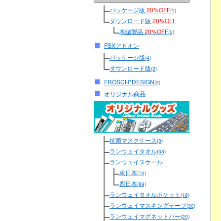
パッケージ版
20%OFF
(1)
ダウンロード版
20%OFF
本編製品
20%OFF
(2)
FSXアドオン
パッケージ版
(4)
ダウンロード版
(2)
FROSCH*DESIGN
(3)
オリジナル商品
抗菌マスクケース
(3)
ランウェイタオル
(38)
ランウェイスケール
東日本
(72)
西日本
(89)
ランウェイタオルポケット
(16)
ランウェイマスキングテープ
(30)
ランウェイマグネットバー
(20)