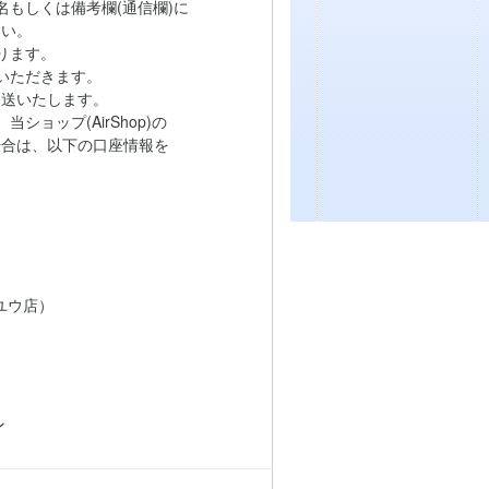
もしくは備考欄(通信欄)に
い。
ります。
いただきます。
送いたします。
ョップ(AirShop)の
は、以下の口座情報を
ユウ店）
ン