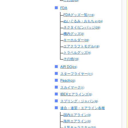
(39)
FDA
FDAグッズ一覧
(116)
ぬいぐるみ・おもちゃ
(24)
ネクタイ/ピンバッジ
(29)
機内グッズ
(2)
キーホルダー
(39)
エアクラフトモデル
(18)
トラベルグッズ
(4)
その他
(18)
AIR DO
(24)
スターフライヤー
(11)
Peach
(20)
スカイマーク
(1)
IBEXエアラインズ
(5)
スプリング・ジャパン
(6)
連合・連盟・エアライン各種
国内エアライン
(3)
海外エアライン
(0)
人気キャラクター
(32)