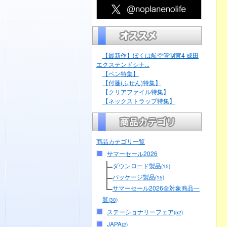
【最新作】ぼくは航空管制官4 成田
エクステンドシナ...
【ペン特集】
【付箋(ふせん)特集】
【クリアファイル特集】
【ネックストラップ特集】
商品カテゴリ一覧
サマーセール2026
ダウンロード製品
(15)
パッケージ製品
(15)
サマーセール2026全対象商品一
覧
(30)
ステーショナリーフェア
(52)
JAPA
(2)