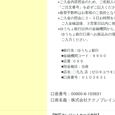
※ご入金内容照会のため、ご依頼人名
『ご注文番号』を必ずご記入くださ
※振替手数料はお客様のご負担とな
※ご入金の照会に２～３日お時間を
ご入金確認後、３営業日以内に発
※ゆうちょ銀行以外の金融機関から、当シ
ゆうちょ銀行口座へお振込みの場合
ご入力ください。
■銀行名 : ゆうちょ銀行
■金融機関コード：９９００
■店番 :０９９
■預金種目：当座
■店名: 〇九九 店（ゼロキユウキ
■口座番号：０１０３６３１
口座番号：00900-6-103631
口座名義：株式会社テクノブレイ
【対応クレジットカード会社】