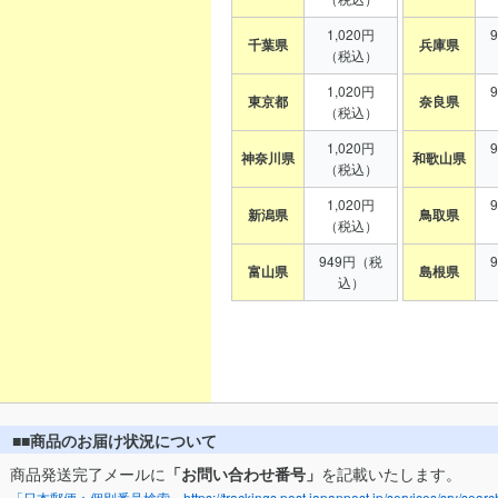
1,020円
千葉県
兵庫県
（税込）
1,020円
東京都
奈良県
（税込）
1,020円
神奈川県
和歌山県
（税込）
1,020円
新潟県
鳥取県
（税込）
949円（税
富山県
島根県
込）
■■商品のお届け状況について
商品発送完了メールに
「お問い合わせ番号」
を記載いたします。
「日本郵便：個別番号検索」https://trackings.post.japanpost.jp/services/srv/search