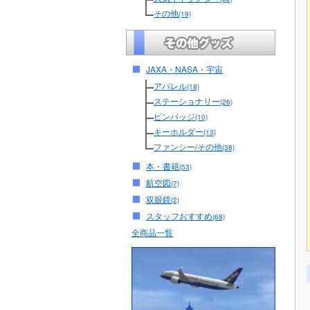
その他
(19)
JAXA・NASA・宇宙
アパレル
(18)
ステーショナリー
(26)
ピンバッジ
(10)
キーホルダー
(13)
ファンシー/その他
(38)
本・書籍
(53)
航空図
(7)
双眼鏡
(2)
スタッフおすすめ
(68)
全商品一覧