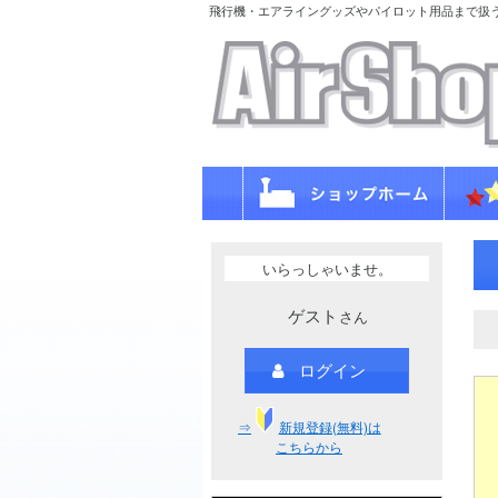
飛行機・エアライングッズやパイロット用品まで扱
いらっしゃいませ。
ゲスト
さん
ログイン
⇒
新規登録(無料)は
こちらから