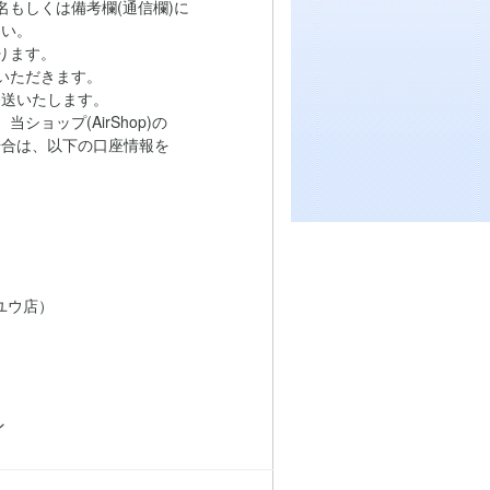
もしくは備考欄(通信欄)に
い。
ります。
いただきます。
送いたします。
ョップ(AirShop)の
は、以下の口座情報を
ユウ店）
ン