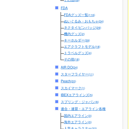
(39)
FDA
FDAグッズ一覧
(116)
ぬいぐるみ・おもちゃ
(24)
ネクタイ/ピンバッジ
(29)
機内グッズ
(2)
キーホルダー
(39)
エアクラフトモデル
(18)
トラベルグッズ
(4)
その他
(18)
AIR DO
(24)
スターフライヤー
(11)
Peach
(20)
スカイマーク
(1)
IBEXエアラインズ
(5)
スプリング・ジャパン
(6)
連合・連盟・エアライン各種
国内エアライン
(3)
海外エアライン
(0)
人気キャラクター
(32)