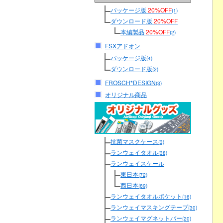
パッケージ版
20%OFF
(1)
ダウンロード版
20%OFF
本編製品
20%OFF
(2)
FSXアドオン
パッケージ版
(4)
ダウンロード版
(2)
FROSCH*DESIGN
(3)
オリジナル商品
抗菌マスクケース
(3)
ランウェイタオル
(38)
ランウェイスケール
東日本
(72)
西日本
(89)
ランウェイタオルポケット
(16)
ランウェイマスキングテープ
(30)
ランウェイマグネットバー
(20)