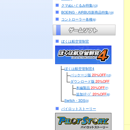
クマぬいぐるみ特集
(13)
BOEING・AIRBUS新商品特集
(19)
コントローラー各種
(6)
ぼくは航空管制官
ぼくは航空管制官4
パッケージ版
20%OFF
(10)
ダウンロード版
20%OFF
本編製品
20%OFF
(7)
追加ｽﾃｰｼﾞ
20%OFF
(6)
Switch・3DS
(3)
パイロットストーリー