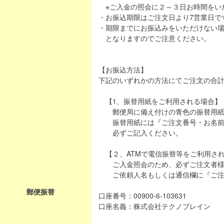
※ご入金の照会に２～３日お時間をい
・お振込期限はご注文日より7営業日で
・期限までにお振込みをいただけない
となりますのでご注意ください。
【お振込方法】
下記のいずれかの方法にてご注文の合
【1、振替用紙をご利用される場合】
郵便局に備え付けの青色の振替用紙
振替用紙には『ご注文番号・お名前
必ずご記入ください。
【２、ATMで電信振替等をご利用さ
ご入金照会のため、必ずご注文者様
ご依頼人名もしくは通信欄に『ご注
郵便振替
口座番号：00900-6-103631
口座名義：株式会社テクノブレイン