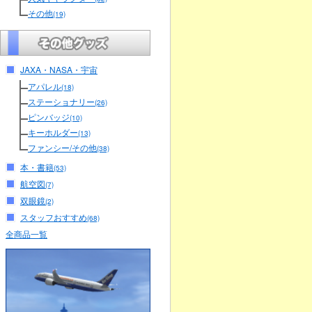
その他
(19)
JAXA・NASA・宇宙
アパレル
(18)
ステーショナリー
(26)
ピンバッジ
(10)
キーホルダー
(13)
ファンシー/その他
(38)
本・書籍
(53)
航空図
(7)
双眼鏡
(2)
スタッフおすすめ
(68)
全商品一覧