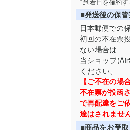
到着日を確約す
■発送後の保
日本郵便での
初回の不在票
ない場合は
当ショップ(Ai
ください。
【ご不在の場
不在票が投函
で再配達をご
達はされませ
■商品をお受