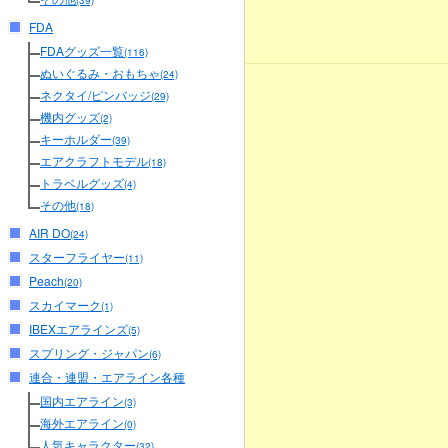
(39)
FDA
FDAグッズ一覧
(116)
ぬいぐるみ・おもちゃ
(24)
ネクタイ/ピンバッジ
(29)
機内グッズ
(2)
キーホルダー
(39)
エアクラフトモデル
(18)
トラベルグッズ
(4)
その他
(18)
AIR DO
(24)
スターフライヤー
(11)
Peach
(20)
スカイマーク
(1)
IBEXエアラインズ
(5)
スプリング・ジャパン
(6)
連合・連盟・エアライン各種
国内エアライン
(3)
海外エアライン
(0)
人気キャラクター
(32)