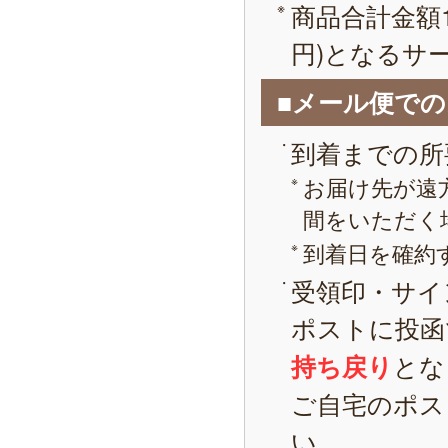
商品合計金額1
円)となるサ
■メール便で
到着までの所
お届け先が遠
間をいただく
到着日を確約
受領印・サイ
ポストに投函
とな
持ち戻り
ご自宅のポス
い。