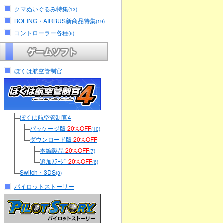
クマぬいぐるみ特集
(13)
BOEING・AIRBUS新商品特集
(19)
コントローラー各種
(6)
ぼくは航空管制官
ぼくは航空管制官4
パッケージ版
20%OFF
(10)
ダウンロード版
20%OFF
本編製品
20%OFF
(7)
追加ｽﾃｰｼﾞ
20%OFF
(6)
Switch・3DS
(3)
パイロットストーリー