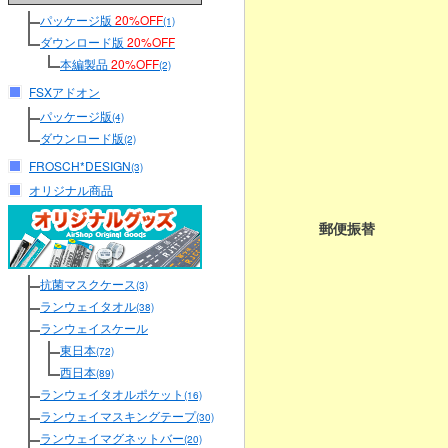
パッケージ版
20%OFF
(1)
ダウンロード版
20%OFF
本編製品
20%OFF
(2)
FSXアドオン
パッケージ版
(4)
ダウンロード版
(2)
FROSCH*DESIGN
(3)
オリジナル商品
郵便振替
抗菌マスクケース
(3)
ランウェイタオル
(38)
ランウェイスケール
東日本
(72)
西日本
(89)
ランウェイタオルポケット
(16)
ランウェイマスキングテープ
(30)
ランウェイマグネットバー
(20)