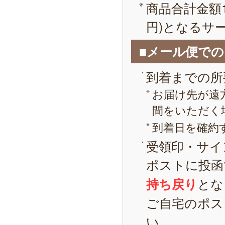
商品合計金額1
円)となるサ
■メール便で
到着までの所
お届け先が遠
間をいただく
到着日を確約
受領印・サイ
ポストに投函
とな
持ち戻り
ご自宅のポス
い。