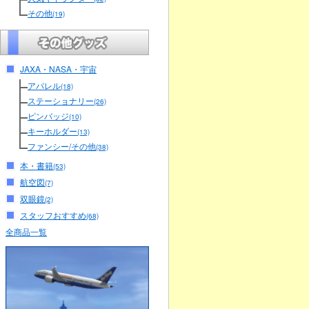
その他
(19)
JAXA・NASA・宇宙
アパレル
(18)
ステーショナリー
(26)
ピンバッジ
(10)
キーホルダー
(13)
ファンシー/その他
(38)
本・書籍
(53)
航空図
(7)
双眼鏡
(2)
スタッフおすすめ
(68)
全商品一覧