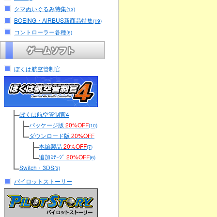
クマぬいぐるみ特集
(13)
BOEING・AIRBUS新商品特集
(19)
コントローラー各種
(6)
ぼくは航空管制官
ぼくは航空管制官4
パッケージ版
20%OFF
(10)
ダウンロード版
20%OFF
本編製品
20%OFF
(7)
追加ｽﾃｰｼﾞ
20%OFF
(6)
Switch・3DS
(3)
パイロットストーリー