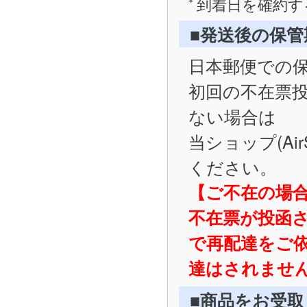
到着日を確約す
■発送後の保
日本郵便での
初回の不在票
ない場合は
当ショップ(Ai
ください。
【ご不在の場
不在票が投函
で再配達をご
達はされませ
■商品をお受