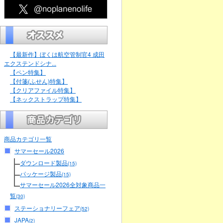
【最新作】ぼくは航空管制官4 成田
エクステンドシナ...
【ペン特集】
【付箋(ふせん)特集】
【クリアファイル特集】
【ネックストラップ特集】
商品カテゴリ一覧
サマーセール2026
ダウンロード製品
(15)
パッケージ製品
(15)
サマーセール2026全対象商品一
覧
(30)
ステーショナリーフェア
(52)
JAPA
(2)