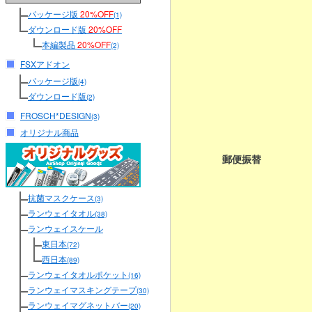
パッケージ版
20%OFF
(1)
ダウンロード版
20%OFF
本編製品
20%OFF
(2)
FSXアドオン
パッケージ版
(4)
ダウンロード版
(2)
FROSCH*DESIGN
(3)
オリジナル商品
郵便振替
抗菌マスクケース
(3)
ランウェイタオル
(38)
ランウェイスケール
東日本
(72)
西日本
(89)
ランウェイタオルポケット
(16)
ランウェイマスキングテープ
(30)
ランウェイマグネットバー
(20)