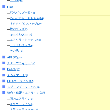
(39)
FDA
FDAグッズ一覧
(116)
ぬいぐるみ・おもちゃ
(24)
ネクタイ/ピンバッジ
(29)
機内グッズ
(2)
キーホルダー
(39)
エアクラフトモデル
(18)
トラベルグッズ
(4)
その他
(18)
AIR DO
(24)
スターフライヤー
(11)
Peach
(20)
スカイマーク
(1)
IBEXエアラインズ
(5)
スプリング・ジャパン
(6)
連合・連盟・エアライン各種
国内エアライン
(3)
海外エアライン
(0)
人気キャラクター
(32)