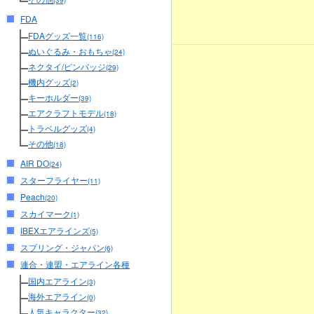
(39)
FDA
FDAグッズ一覧
(116)
ぬいぐるみ・おもちゃ
(24)
ネクタイ/ピンバッジ
(29)
機内グッズ
(2)
キーホルダー
(39)
エアクラフトモデル
(18)
トラベルグッズ
(4)
その他
(18)
AIR DO
(24)
スターフライヤー
(11)
Peach
(20)
スカイマーク
(1)
IBEXエアラインズ
(5)
スプリング・ジャパン
(6)
連合・連盟・エアライン各種
国内エアライン
(3)
海外エアライン
(0)
人気キャラクター
(32)