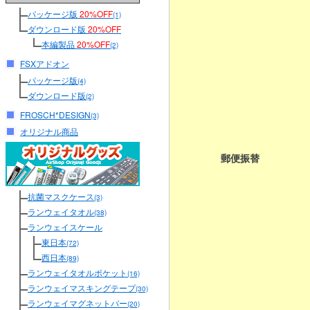
パッケージ版
20%OFF
(1)
ダウンロード版
20%OFF
本編製品
20%OFF
(2)
FSXアドオン
パッケージ版
(4)
ダウンロード版
(2)
FROSCH*DESIGN
(3)
オリジナル商品
郵便振替
抗菌マスクケース
(3)
ランウェイタオル
(38)
ランウェイスケール
東日本
(72)
西日本
(89)
ランウェイタオルポケット
(16)
ランウェイマスキングテープ
(30)
ランウェイマグネットバー
(20)