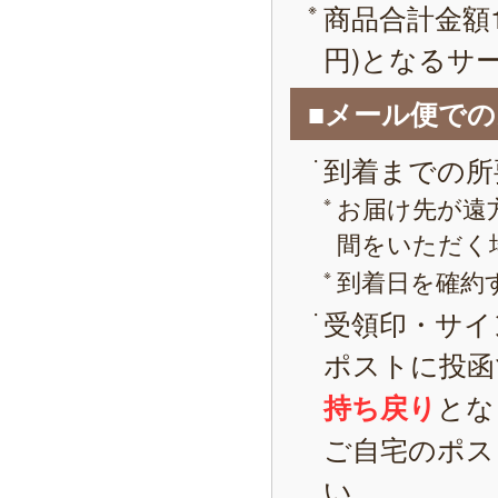
商品合計金額1
円)となるサ
■メール便で
到着までの所
お届け先が遠
間をいただく
到着日を確約
受領印・サイ
ポストに投函
とな
持ち戻り
ご自宅のポス
い。