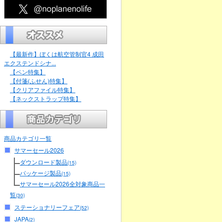
【最新作】ぼくは航空管制官4 成田
エクステンドシナ...
【ペン特集】
【付箋(ふせん)特集】
【クリアファイル特集】
【ネックストラップ特集】
商品カテゴリ一覧
サマーセール2026
ダウンロード製品
(15)
パッケージ製品
(15)
サマーセール2026全対象商品一
覧
(30)
ステーショナリーフェア
(52)
JAPA
(2)