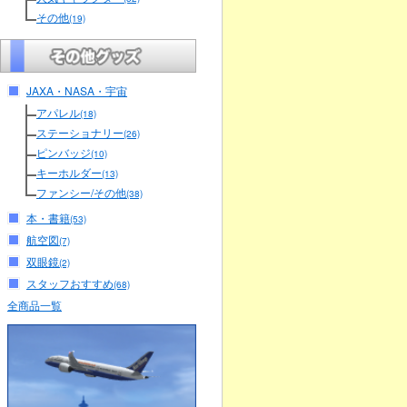
その他
(19)
JAXA・NASA・宇宙
アパレル
(18)
ステーショナリー
(26)
ピンバッジ
(10)
キーホルダー
(13)
ファンシー/その他
(38)
本・書籍
(53)
航空図
(7)
双眼鏡
(2)
スタッフおすすめ
(68)
全商品一覧