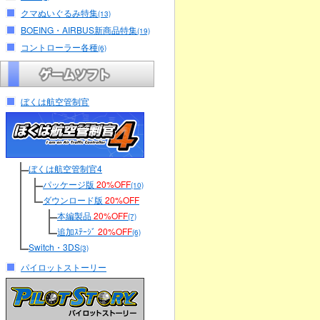
クマぬいぐるみ特集
(13)
BOEING・AIRBUS新商品特集
(19)
コントローラー各種
(6)
ぼくは航空管制官
ぼくは航空管制官4
パッケージ版
20%OFF
(10)
ダウンロード版
20%OFF
本編製品
20%OFF
(7)
追加ｽﾃｰｼﾞ
20%OFF
(6)
Switch・3DS
(3)
パイロットストーリー