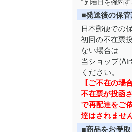
到着日を確約す
■発送後の保
日本郵便での
初回の不在票
ない場合は
当ショップ(Ai
ください。
【ご不在の場
不在票が投函
で再配達をご
達はされませ
■商品をお受