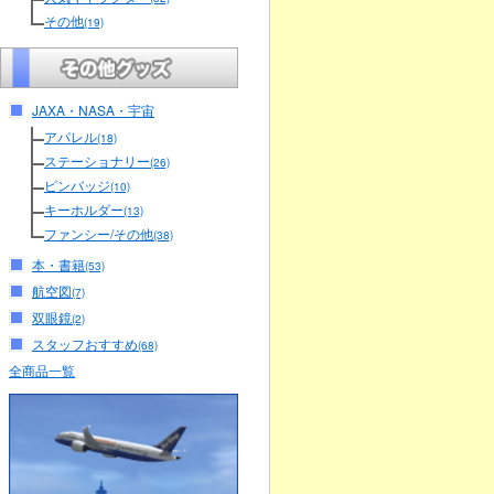
その他
(19)
JAXA・NASA・宇宙
アパレル
(18)
ステーショナリー
(26)
ピンバッジ
(10)
キーホルダー
(13)
ファンシー/その他
(38)
本・書籍
(53)
航空図
(7)
双眼鏡
(2)
スタッフおすすめ
(68)
全商品一覧