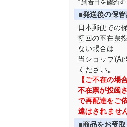
到着日を確約す
■発送後の保
日本郵便での
初回の不在票
ない場合は
当ショップ(Ai
ください。
【ご不在の場
不在票が投函
で再配達をご
達はされませ
■商品をお受