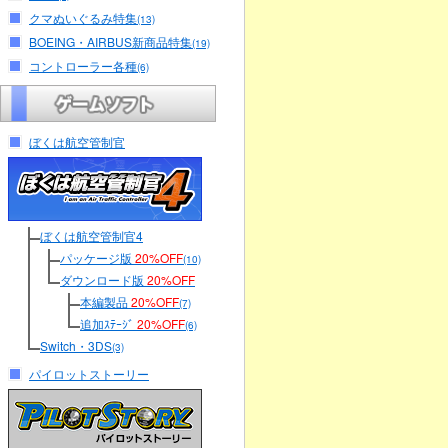
クマぬいぐるみ特集
(13)
BOEING・AIRBUS新商品特集
(19)
コントローラー各種
(6)
ぼくは航空管制官
ぼくは航空管制官4
パッケージ版
20%OFF
(10)
ダウンロード版
20%OFF
本編製品
20%OFF
(7)
追加ｽﾃｰｼﾞ
20%OFF
(6)
Switch・3DS
(3)
パイロットストーリー