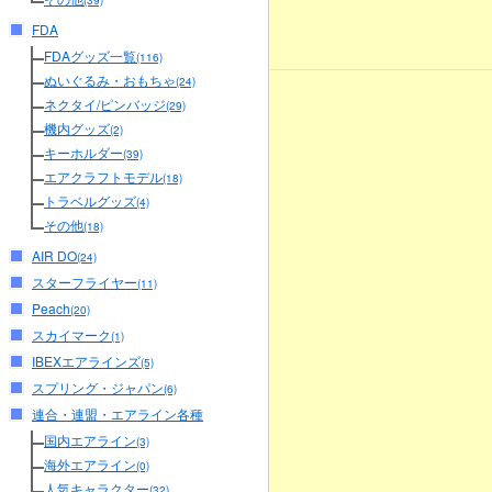
(39)
FDA
FDAグッズ一覧
(116)
ぬいぐるみ・おもちゃ
(24)
ネクタイ/ピンバッジ
(29)
機内グッズ
(2)
キーホルダー
(39)
エアクラフトモデル
(18)
トラベルグッズ
(4)
その他
(18)
AIR DO
(24)
スターフライヤー
(11)
Peach
(20)
スカイマーク
(1)
IBEXエアラインズ
(5)
スプリング・ジャパン
(6)
連合・連盟・エアライン各種
国内エアライン
(3)
海外エアライン
(0)
人気キャラクター
(32)