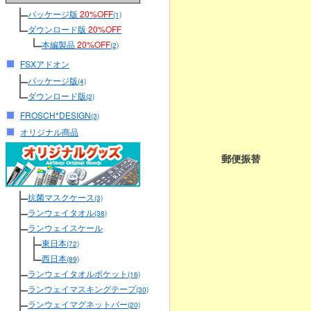
パッケージ版
20%OFF
(1)
ダウンロード版
20%OFF
本編製品
20%OFF
(2)
FSXアドオン
パッケージ版
(4)
ダウンロード版
(2)
FROSCH*DESIGN
(3)
オリジナル商品
郵便振替
抗菌マスクケース
(3)
ランウェイタオル
(38)
ランウェイスケール
東日本
(72)
西日本
(89)
ランウェイタオルポケット
(16)
ランウェイマスキングテープ
(30)
ランウェイマグネットバー
(20)