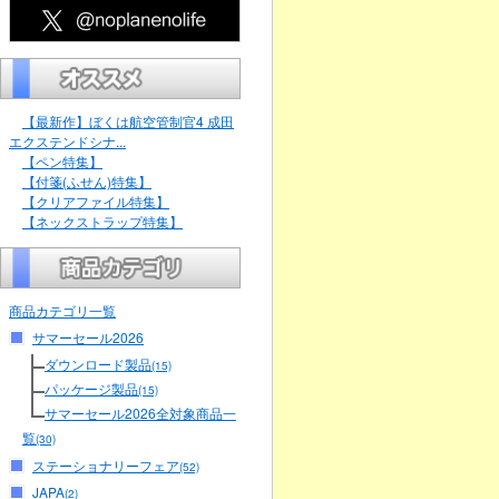
【最新作】ぼくは航空管制官4 成田
エクステンドシナ...
【ペン特集】
【付箋(ふせん)特集】
【クリアファイル特集】
【ネックストラップ特集】
商品カテゴリ一覧
サマーセール2026
ダウンロード製品
(15)
パッケージ製品
(15)
サマーセール2026全対象商品一
覧
(30)
ステーショナリーフェア
(52)
JAPA
(2)