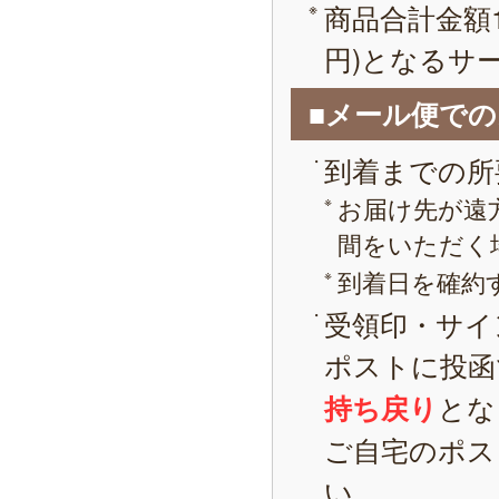
商品合計金額1
円)となるサ
■メール便で
到着までの所
お届け先が遠
間をいただく
到着日を確約
受領印・サイ
ポストに投函
とな
持ち戻り
ご自宅のポス
い。