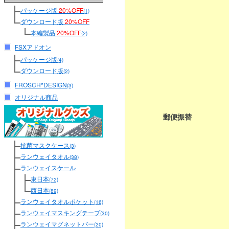
パッケージ版
20%OFF
(1)
ダウンロード版
20%OFF
本編製品
20%OFF
(2)
FSXアドオン
パッケージ版
(4)
ダウンロード版
(2)
FROSCH*DESIGN
(3)
オリジナル商品
郵便振替
抗菌マスクケース
(3)
ランウェイタオル
(38)
ランウェイスケール
東日本
(72)
西日本
(89)
ランウェイタオルポケット
(16)
ランウェイマスキングテープ
(30)
ランウェイマグネットバー
(20)