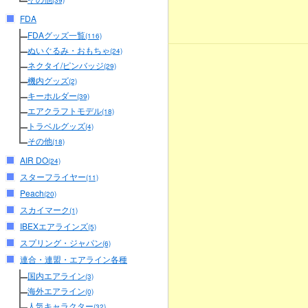
(39)
FDA
FDAグッズ一覧
(116)
ぬいぐるみ・おもちゃ
(24)
ネクタイ/ピンバッジ
(29)
機内グッズ
(2)
キーホルダー
(39)
エアクラフトモデル
(18)
トラベルグッズ
(4)
その他
(18)
AIR DO
(24)
スターフライヤー
(11)
Peach
(20)
スカイマーク
(1)
IBEXエアラインズ
(5)
スプリング・ジャパン
(6)
連合・連盟・エアライン各種
国内エアライン
(3)
海外エアライン
(0)
人気キャラクター
(32)