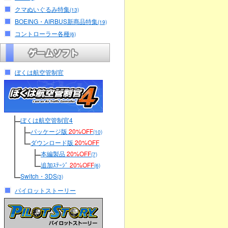
クマぬいぐるみ特集
(13)
BOEING・AIRBUS新商品特集
(19)
コントローラー各種
(6)
ぼくは航空管制官
ぼくは航空管制官4
パッケージ版
20%OFF
(10)
ダウンロード版
20%OFF
本編製品
20%OFF
(7)
追加ｽﾃｰｼﾞ
20%OFF
(6)
Switch・3DS
(3)
パイロットストーリー