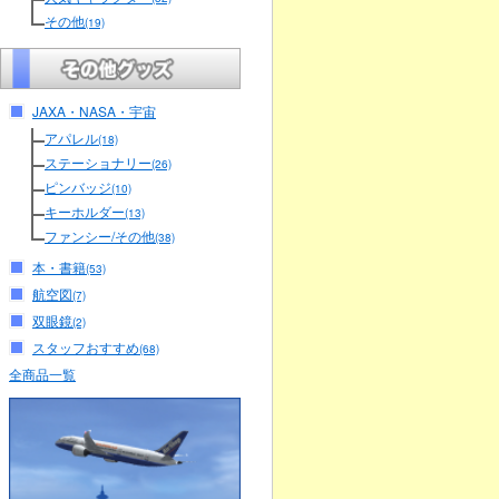
その他
(19)
JAXA・NASA・宇宙
アパレル
(18)
ステーショナリー
(26)
ピンバッジ
(10)
キーホルダー
(13)
ファンシー/その他
(38)
本・書籍
(53)
航空図
(7)
双眼鏡
(2)
スタッフおすすめ
(68)
全商品一覧