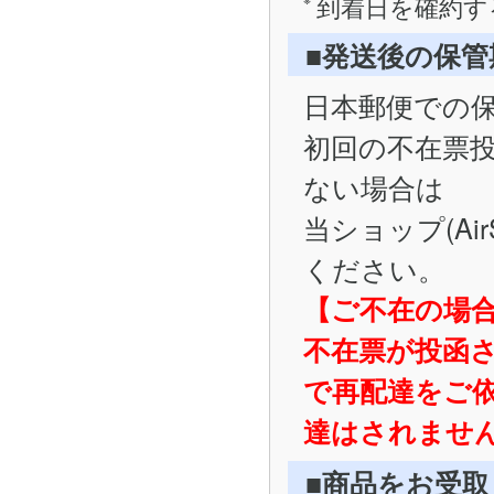
到着日を確約す
■発送後の保
日本郵便での
初回の不在票
ない場合は
当ショップ(Ai
ください。
【ご不在の場
不在票が投函
で再配達をご
達はされませ
■商品をお受