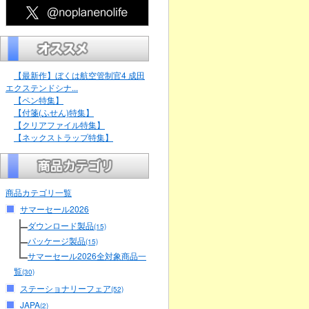
【最新作】ぼくは航空管制官4 成田
エクステンドシナ...
【ペン特集】
【付箋(ふせん)特集】
【クリアファイル特集】
【ネックストラップ特集】
商品カテゴリ一覧
サマーセール2026
ダウンロード製品
(15)
パッケージ製品
(15)
サマーセール2026全対象商品一
覧
(30)
ステーショナリーフェア
(52)
JAPA
(2)