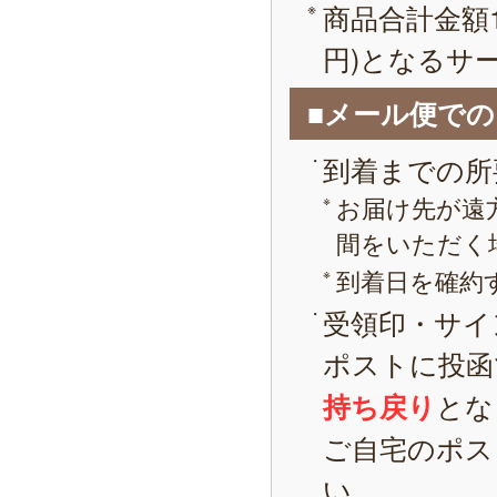
商品合計金額1
円)となるサ
■メール便で
到着までの所
お届け先が遠
間をいただく
到着日を確約
受領印・サイ
ポストに投函
とな
持ち戻り
ご自宅のポス
い。