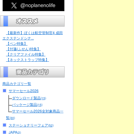
【最新作】ぼくは航空管制官4 成田
エクステンドシナ...
【ペン特集】
【付箋(ふせん)特集】
【クリアファイル特集】
【ネックストラップ特集】
商品カテゴリ一覧
サマーセール2026
ダウンロード製品
(15)
パッケージ製品
(15)
サマーセール2026全対象商品一
覧
(30)
ステーショナリーフェア
(52)
JAPA
(2)