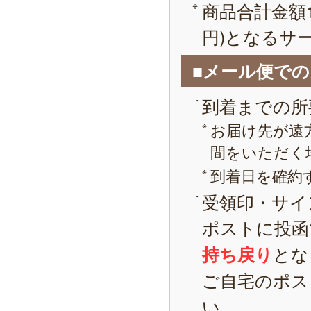
商品合計金額1
円)となるサ
■メール便で
到着までの所
お届け先が遠
間をいただく
到着日を確約
受領印・サイ
ポストに投函
とな
持ち戻り
ご自宅のポス
い。