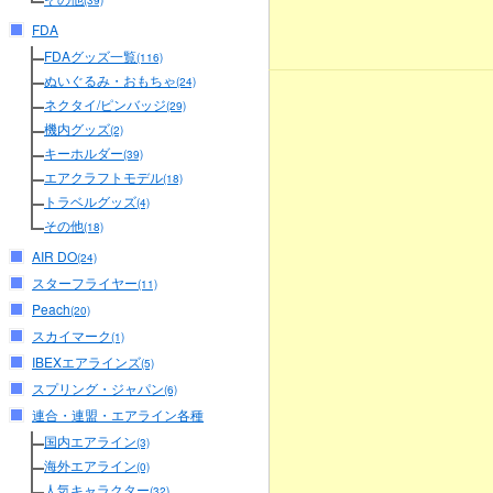
(39)
FDA
FDAグッズ一覧
(116)
ぬいぐるみ・おもちゃ
(24)
ネクタイ/ピンバッジ
(29)
機内グッズ
(2)
キーホルダー
(39)
エアクラフトモデル
(18)
トラベルグッズ
(4)
その他
(18)
AIR DO
(24)
スターフライヤー
(11)
Peach
(20)
スカイマーク
(1)
IBEXエアラインズ
(5)
スプリング・ジャパン
(6)
連合・連盟・エアライン各種
国内エアライン
(3)
海外エアライン
(0)
人気キャラクター
(32)