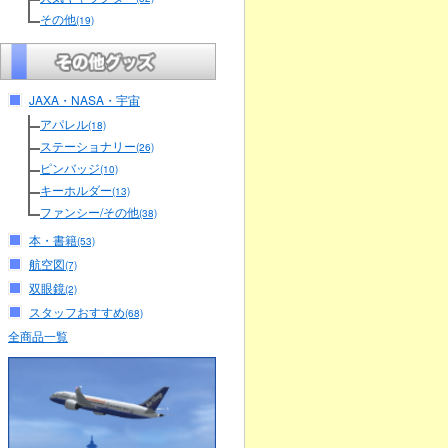
その他
(19)
JAXA・NASA・宇宙
アパレル
(18)
ステーショナリー
(26)
ピンバッジ
(10)
キーホルダー
(13)
ファンシー/その他
(38)
本・書籍
(53)
航空図
(7)
双眼鏡
(2)
スタッフおすすめ
(68)
全商品一覧