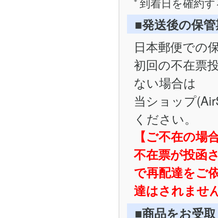
到着日を確約す
■発送後の保
日本郵便での
初回の不在票
ない場合は
当ショップ(Ai
ください。
【ご不在の場
不在票が投函
で再配達をご
達はされませ
■商品をお受