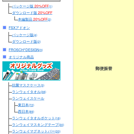
パッケージ版
20%OFF
(1)
ダウンロード版
20%OFF
本編製品
20%OFF
(2)
FSXアドオン
パッケージ版
(4)
ダウンロード版
(2)
FROSCH*DESIGN
(3)
オリジナル商品
郵便振替
抗菌マスクケース
(3)
ランウェイタオル
(38)
ランウェイスケール
東日本
(72)
西日本
(89)
ランウェイタオルポケット
(16)
ランウェイマスキングテープ
(30)
ランウェイマグネットバー
(20)