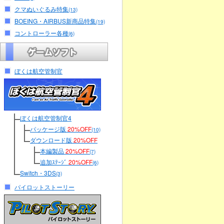
クマぬいぐるみ特集
(13)
BOEING・AIRBUS新商品特集
(19)
コントローラー各種
(6)
ぼくは航空管制官
ぼくは航空管制官4
パッケージ版
20%OFF
(10)
ダウンロード版
20%OFF
本編製品
20%OFF
(7)
追加ｽﾃｰｼﾞ
20%OFF
(6)
Switch・3DS
(3)
パイロットストーリー