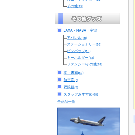
その他
(19)
JAXA・NASA・宇宙
アパレル
(18)
ステーショナリー
(26)
ピンバッジ
(10)
キーホルダー
(13)
ファンシー/その他
(38)
本・書籍
(53)
航空図
(7)
双眼鏡
(2)
スタッフおすすめ
(68)
全商品一覧