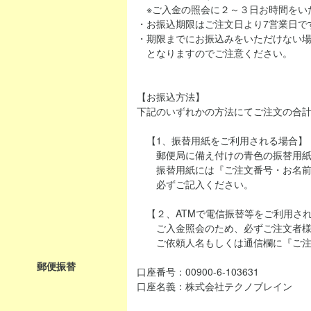
※ご入金の照会に２～３日お時間をい
・お振込期限はご注文日より7営業日で
・期限までにお振込みをいただけない
となりますのでご注意ください。
【お振込方法】
下記のいずれかの方法にてご注文の合
【1、振替用紙をご利用される場合】
郵便局に備え付けの青色の振替用紙
振替用紙には『ご注文番号・お名前
必ずご記入ください。
【２、ATMで電信振替等をご利用さ
ご入金照会のため、必ずご注文者様
ご依頼人名もしくは通信欄に『ご注
郵便振替
口座番号：00900-6-103631
口座名義：株式会社テクノブレイン