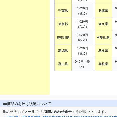
1,020円
千葉県
兵庫県
（税込）
1,020円
東京都
奈良県
（税込）
1,020円
神奈川県
和歌山県
（税込）
1,020円
新潟県
鳥取県
（税込）
949円（税
富山県
島根県
込）
■■商品のお届け状況について
商品発送完了メールに
「お問い合わせ番号」
を記載いたします。
「日本郵便：個別番号検索」https://trackings.post.japanpost.jp/services/srv/search