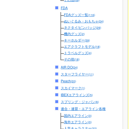
(39)
FDA
FDAグッズ一覧
(116)
ぬいぐるみ・おもちゃ
(24)
ネクタイ/ピンバッジ
(29)
機内グッズ
(2)
キーホルダー
(39)
エアクラフトモデル
(18)
トラベルグッズ
(4)
その他
(18)
AIR DO
(24)
スターフライヤー
(11)
Peach
(20)
スカイマーク
(1)
IBEXエアラインズ
(5)
スプリング・ジャパン
(6)
連合・連盟・エアライン各種
国内エアライン
(3)
海外エアライン
(0)
人気キャラクター
(32)