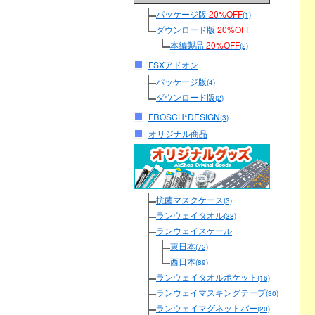
パッケージ版
20%OFF
(1)
ダウンロード版
20%OFF
本編製品
20%OFF
(2)
FSXアドオン
パッケージ版
(4)
ダウンロード版
(2)
FROSCH*DESIGN
(3)
オリジナル商品
抗菌マスクケース
(3)
ランウェイタオル
(38)
ランウェイスケール
東日本
(72)
西日本
(89)
ランウェイタオルポケット
(16)
ランウェイマスキングテープ
(30)
ランウェイマグネットバー
(20)