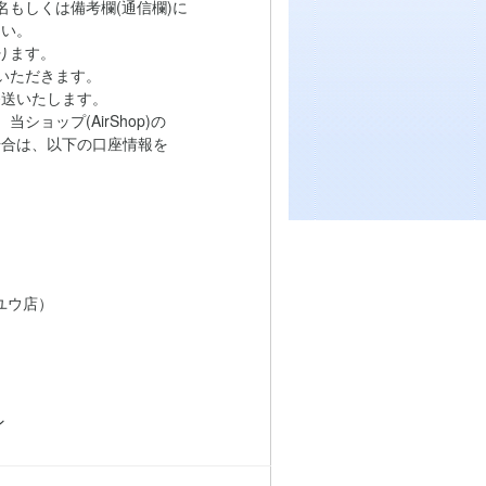
もしくは備考欄(通信欄)に
い。
ります。
いただきます。
送いたします。
ョップ(AirShop)の
は、以下の口座情報を
ユウ店）
ン