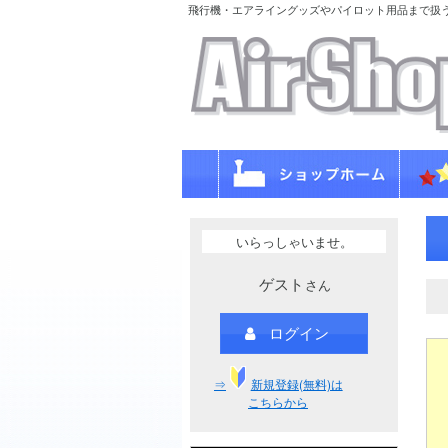
飛行機・エアライングッズやパイロット用品まで扱
いらっしゃいませ。
ゲスト
さん
ログイン
⇒
新規登録(無料)は
こちらから