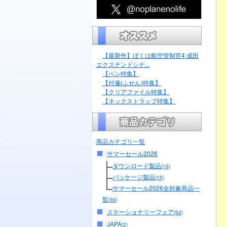
【最新作】ぼくは航空管制官4 成田
エクステンドシナ...
【ペン特集】
【付箋(ふせん)特集】
【クリアファイル特集】
【ネックストラップ特集】
商品カテゴリ一覧
サマーセール2026
ダウンロード製品
(15)
パッケージ製品
(15)
サマーセール2026全対象商品一
覧
(30)
ステーショナリーフェア
(52)
JAPA
(2)