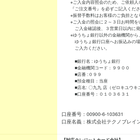
※ご入金内容照会のため、ご依頼人名
『ご注文番号』を必ずご記入くださ
※振替手数料はお客様のご負担とな
※ご入金の照会に２～３日お時間を
ご入金確認後、３営業日以内に発
※ゆうちょ銀行以外の金融機関から、当シ
ゆうちょ銀行口座へお振込みの場合
ご入力ください。
■銀行名 : ゆうちょ銀行
■金融機関コード：９９００
■店番 :０９９
■預金種目：当座
■店名: 〇九九 店（ゼロキユウキ
■口座番号：０１０３６３１
口座番号：00900-6-103631
口座名義：株式会社テクノブレイ
【対応クレジットカード会社】