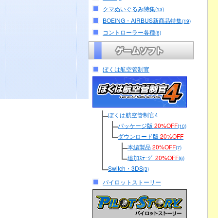
クマぬいぐるみ特集
(13)
BOEING・AIRBUS新商品特集
(19)
コントローラー各種
(6)
ぼくは航空管制官
ぼくは航空管制官4
パッケージ版
20%OFF
(10)
ダウンロード版
20%OFF
本編製品
20%OFF
(7)
追加ｽﾃｰｼﾞ
20%OFF
(6)
Switch・3DS
(3)
パイロットストーリー