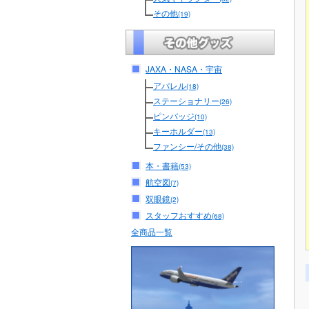
その他
(19)
JAXA・NASA・宇宙
アパレル
(18)
ステーショナリー
(26)
ピンバッジ
(10)
キーホルダー
(13)
ファンシー/その他
(38)
本・書籍
(53)
航空図
(7)
双眼鏡
(2)
スタッフおすすめ
(68)
全商品一覧