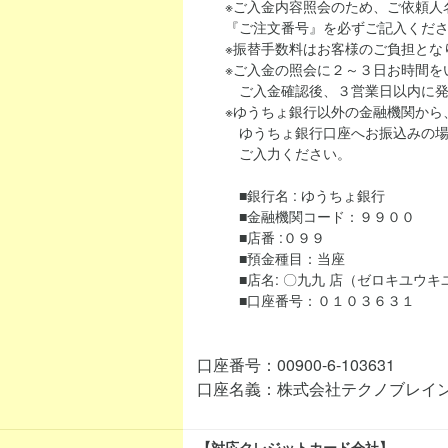
※ご入金内容照会のため、ご依頼人名
『ご注文番号』を必ずご記入くださ
※振替手数料はお客様のご負担とな
※ご入金の照会に２～３日お時間を
ご入金確認後、３営業日以内に発
※ゆうちょ銀行以外の金融機関から、当シ
ゆうちょ銀行口座へお振込みの場合
ご入力ください。
■銀行名 : ゆうちょ銀行
■金融機関コード：９９００
■店番 :０９９
■預金種目：当座
■店名: 〇九九 店（ゼロキユウキ
■口座番号：０１０３６３１
口座番号：00900-6-103631
口座名義：株式会社テクノブレイ
【対応クレジットカード会社】