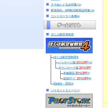
クマぬいぐるみ特集
(13)
BOEING・AIRBUS新商品特集
(19)
コントローラー各種
(6)
ぼくは航空管制官
ぼくは航空管制官4
パッケージ版
20%OFF
(10)
ダウンロード版
20%OFF
本編製品
20%OFF
(7)
追加ｽﾃｰｼﾞ
20%OFF
(6)
Switch・3DS
(3)
パイロットストーリー