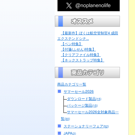
【最新作】ぼくは航空管制官4 成田
エクステンドシナ...
【ペン特集】
【付箋(ふせん)特集】
【クリアファイル特集】
【ネックストラップ特集】
商品カテゴリ一覧
サマーセール2026
ダウンロード製品
(15)
パッケージ製品
(15)
サマーセール2026全対象商品一
覧
(30)
ステーショナリーフェア
(52)
JAPA
(2)