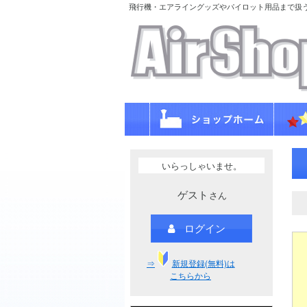
飛行機・エアライングッズやパイロット用品まで扱
いらっしゃいませ。
ゲスト
さん
ログイン
⇒
新規登録(無料)は
こちらから