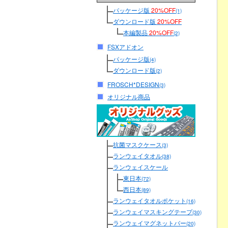
パッケージ版
20%OFF
(1)
ダウンロード版
20%OFF
本編製品
20%OFF
(2)
FSXアドオン
パッケージ版
(4)
ダウンロード版
(2)
FROSCH*DESIGN
(3)
オリジナル商品
抗菌マスクケース
(3)
ランウェイタオル
(38)
ランウェイスケール
東日本
(72)
西日本
(89)
ランウェイタオルポケット
(16)
ランウェイマスキングテープ
(30)
ランウェイマグネットバー
(20)