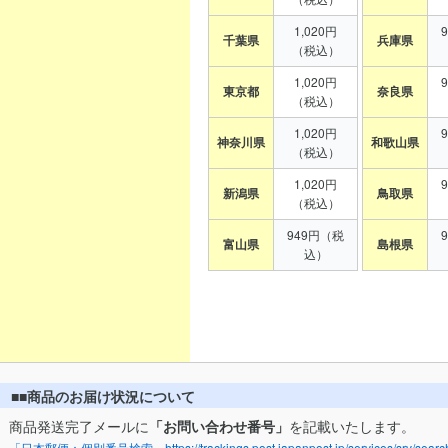
1,020円
千葉県
兵庫県
（税込）
1,020円
東京都
奈良県
（税込）
1,020円
神奈川県
和歌山県
（税込）
1,020円
新潟県
鳥取県
（税込）
949円（税
富山県
島根県
込）
■■商品のお届け状況について
商品発送完了メールに
「お問い合わせ番号」
を記載いたします。
「日本郵便：個別番号検索」https://trackings.post.japanpost.jp/services/srv/search