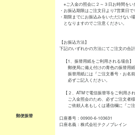
※ご入金の照会に２～３日お時間をい
・お振込期限はご注文日より7営業日で
・期限までにお振込みをいただけない
となりますのでご注意ください。
【お振込方法】
下記のいずれかの方法にてご注文の合
【1、振替用紙をご利用される場合】
郵便局に備え付けの青色の振替用紙
振替用紙には『ご注文番号・お名前
必ずご記入ください。
【２、ATMで電信振替等をご利用さ
ご入金照会のため、必ずご注文者様
ご依頼人名もしくは通信欄に『ご注
郵便振替
口座番号：00900-6-103631
口座名義：株式会社テクノブレイン