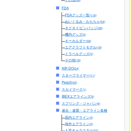
(39)
FDA
FDAグッズ一覧
(116)
ぬいぐるみ・おもちゃ
(24)
ネクタイ/ピンバッジ
(29)
機内グッズ
(2)
キーホルダー
(39)
エアクラフトモデル
(18)
トラベルグッズ
(4)
その他
(18)
AIR DO
(24)
スターフライヤー
(11)
Peach
(20)
スカイマーク
(1)
IBEXエアラインズ
(5)
スプリング・ジャパン
(6)
連合・連盟・エアライン各種
国内エアライン
(3)
海外エアライン
(0)
人気キャラクター
(32)