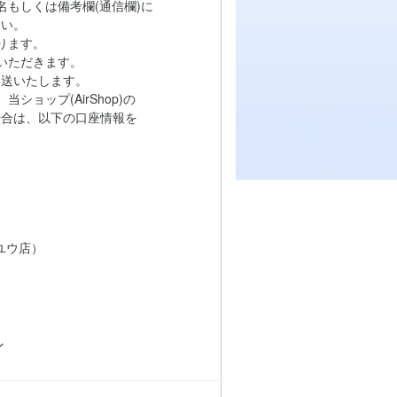
もしくは備考欄(通信欄)に
い。
ります。
いただきます。
送いたします。
ョップ(AirShop)の
は、以下の口座情報を
ユウ店）
ン