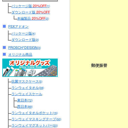
パッケージ版
20%OFF
(1)
ダウンロード版
20%OFF
本編製品
20%OFF
(2)
FSXアドオン
パッケージ版
(4)
ダウンロード版
(2)
FROSCH*DESIGN
(3)
オリジナル商品
郵便振替
抗菌マスクケース
(3)
ランウェイタオル
(38)
ランウェイスケール
東日本
(72)
西日本
(89)
ランウェイタオルポケット
(16)
ランウェイマスキングテープ
(30)
ランウェイマグネットバー
(20)