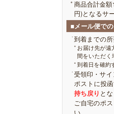
商品合計金額1
円)となるサ
■メール便で
到着までの所
お届け先が遠
間をいただく
到着日を確約
受領印・サイ
ポストに投函
とな
持ち戻り
ご自宅のポス
い。