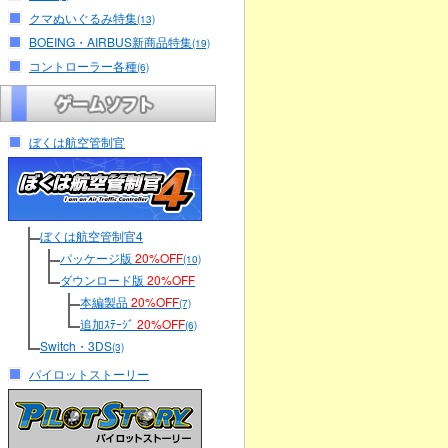
クマぬいぐるみ特集
(13)
BOEING・AIRBUS新商品特集
(19)
コントローラー各種
(6)
ぼくは航空管制官
ぼくは航空管制官4
パッケージ版
20%OFF
(10)
ダウンロード版
20%OFF
本編製品
20%OFF
(7)
追加ｽﾃｰｼﾞ
20%OFF
(6)
Switch・3DS
(3)
パイロットストーリー