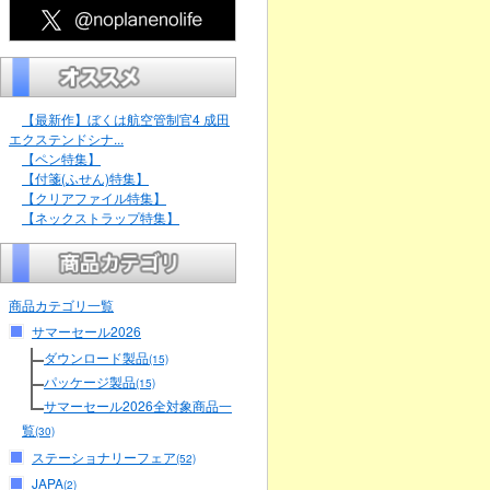
【最新作】ぼくは航空管制官4 成田
エクステンドシナ...
【ペン特集】
【付箋(ふせん)特集】
【クリアファイル特集】
【ネックストラップ特集】
商品カテゴリ一覧
サマーセール2026
ダウンロード製品
(15)
パッケージ製品
(15)
サマーセール2026全対象商品一
覧
(30)
ステーショナリーフェア
(52)
JAPA
(2)