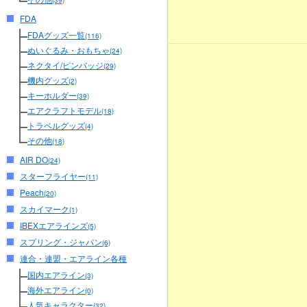
(39)
FDA
FDAグッズ一覧
(116)
ぬいぐるみ・おもちゃ
(24)
ネクタイ/ピンバッジ
(29)
機内グッズ
(2)
キーホルダー
(39)
エアクラフトモデル
(18)
トラベルグッズ
(4)
その他
(18)
AIR DO
(24)
スターフライヤー
(11)
Peach
(20)
スカイマーク
(1)
IBEXエアラインズ
(5)
スプリング・ジャパン
(6)
連合・連盟・エアライン各種
国内エアライン
(3)
海外エアライン
(0)
人気キャラクター
(32)