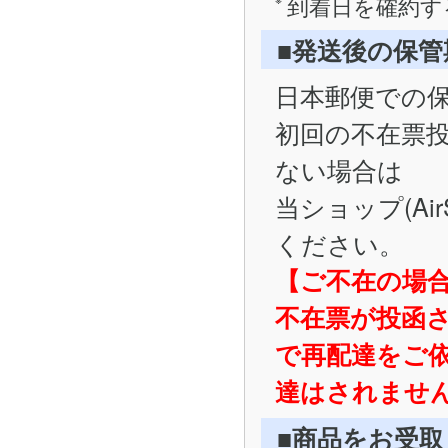
到着日を確約す
■発送後の保
日本郵便での
初回の不在票
ない場合は
当ショップ(Ai
ください。
【ご不在の場
不在票が投函
で再配達をご
達はされませ
■商品をお受