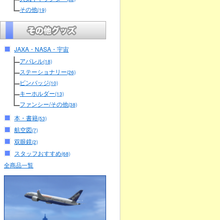
その他
(19)
JAXA・NASA・宇宙
アパレル
(18)
ステーショナリー
(26)
ピンバッジ
(10)
キーホルダー
(13)
ファンシー/その他
(38)
本・書籍
(53)
航空図
(7)
双眼鏡
(2)
スタッフおすすめ
(68)
全商品一覧