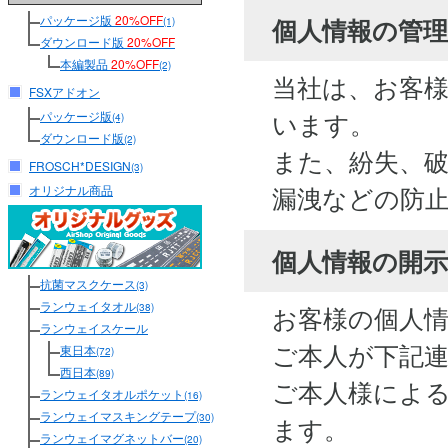
パッケージ版
20%OFF
個人情報の管
(1)
ダウンロード版
20%OFF
本編製品
20%OFF
(2)
当社は、お客
FSXアドオン
います。
パッケージ版
(4)
ダウンロード版
(2)
また、紛失、
FROSCH*DESIGN
(3)
漏洩などの防
オリジナル商品
個人情報の開
抗菌マスクケース
(3)
ランウェイタオル
お客様の個人
(38)
ランウェイスケール
ご本人が下記
東日本
(72)
西日本
(89)
ご本人様によ
ランウェイタオルポケット
(16)
ランウェイマスキングテープ
(30)
ます。
ランウェイマグネットバー
(20)