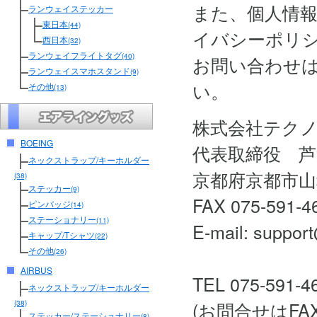
また、個人情
ランウェイステッカー
東日本
(44)
イバシーポリ
西日本
(32)
ランウェイフライトタグ
(40)
お問い合わせ
ランウェイスマホスタンド
(9)
い。
その他
(13)
株式会社テク
BOEING
代表取締役 芦
ネックストラップ/キーホルダー
京都府京都市山
(38)
ステッカー
(9)
FAX 075-591-4
ピンバッジ
(14)
ステーショナリー
(11)
E-mail: support
キャップ/Tシャツ
(22)
その他
(26)
AIRBUS
TEL 075-591-4
ネックストラップ/キーホルダー
(お問合せはF
(38)
ステッカー/ステーショナリー
(8)