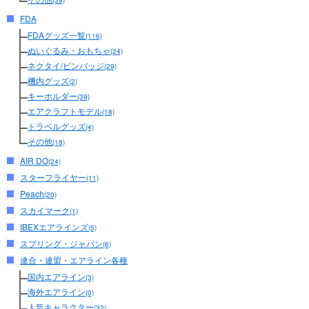
(39)
FDA
FDAグッズ一覧
(116)
ぬいぐるみ・おもちゃ
(24)
ネクタイ/ピンバッジ
(29)
機内グッズ
(2)
キーホルダー
(39)
エアクラフトモデル
(18)
トラベルグッズ
(4)
その他
(18)
AIR DO
(24)
スターフライヤー
(11)
Peach
(20)
スカイマーク
(1)
IBEXエアラインズ
(5)
スプリング・ジャパン
(6)
連合・連盟・エアライン各種
国内エアライン
(3)
海外エアライン
(0)
人気キャラクター
(32)