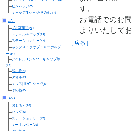
す。
ピンバッジ
(7)
キャップ/Tシャツ/その他
(17)
お電話でのお
JAL
よりいたして
JAL新商品
(20)
トラベル＆バッグ
(38)
ステーショナリー
[ 戻る ]
(57)
ネックストラップ・キーホルダ
ー
(24)
アパレル[Tシャツ・キャップ等]
(12)
和小物
(4)
タオル
(22)
キッズ[TOY/Tシャツ]
(23)
その他
(27)
ANA
おもちゃ
(25)
バッグ
(5)
ステーショナリー
(17)
キーホルダー
(28)
その他