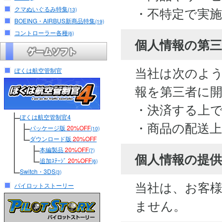
・不特定で実
クマぬいぐるみ特集
(13)
BOEING・AIRBUS新商品特集
(19)
コントローラー各種
(6)
個人情報の第
当社は次のよ
ぼくは航空管制官
報を第三者に
・決済する上
ぼくは航空管制官4
・商品の配送
パッケージ版
20%OFF
(10)
ダウンロード版
20%OFF
本編製品
20%OFF
(7)
個人情報の提供
追加ｽﾃｰｼﾞ
20%OFF
(6)
Switch・3DS
(3)
当社は、お客
パイロットストーリー
ません。