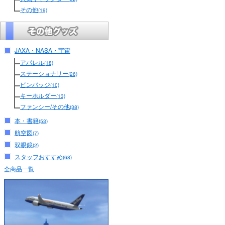
その他
(19)
JAXA・NASA・宇宙
アパレル
(18)
ステーショナリー
(26)
ピンバッジ
(10)
キーホルダー
(13)
ファンシー/その他
(38)
本・書籍
(53)
航空図
(7)
双眼鏡
(2)
スタッフおすすめ
(68)
全商品一覧