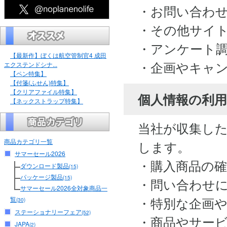
・お問い合わ
・その他サイ
・アンケート
【最新作】ぼくは航空管制官4 成田
・企画やキャ
エクステンドシナ...
【ペン特集】
【付箋(ふせん)特集】
【クリアファイル特集】
個人情報の利用
【ネックストラップ特集】
当社が収集し
商品カテゴリ一覧
します。
サマーセール2026
・購入商品の
ダウンロード製品
(15)
パッケージ製品
(15)
・問い合わせ
サマーセール2026全対象商品一
・特別な企画
覧
(30)
ステーショナリーフェア
(52)
・商品やサー
JAPA
(2)