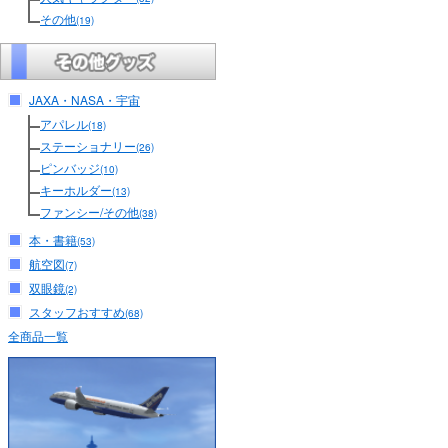
その他
(19)
JAXA・NASA・宇宙
アパレル
(18)
ステーショナリー
(26)
ピンバッジ
(10)
キーホルダー
(13)
ファンシー/その他
(38)
本・書籍
(53)
航空図
(7)
双眼鏡
(2)
スタッフおすすめ
(68)
全商品一覧