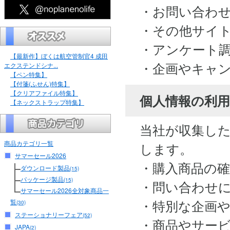
・お問い合わ
・その他サイ
・アンケート
【最新作】ぼくは航空管制官4 成田
・企画やキャ
エクステンドシナ...
【ペン特集】
【付箋(ふせん)特集】
【クリアファイル特集】
個人情報の利用
【ネックストラップ特集】
当社が収集し
商品カテゴリ一覧
します。
サマーセール2026
・購入商品の
ダウンロード製品
(15)
パッケージ製品
(15)
・問い合わせ
サマーセール2026全対象商品一
・特別な企画
覧
(30)
ステーショナリーフェア
(52)
・商品やサー
JAPA
(2)