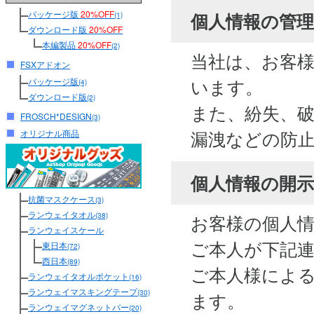
パッケージ版
20%OFF
個人情報の管
(1)
ダウンロード版
20%OFF
本編製品
20%OFF
(2)
当社は、お客
FSXアドオン
います。
パッケージ版
(4)
ダウンロード版
(2)
また、紛失、
FROSCH*DESIGN
(3)
漏洩などの防
オリジナル商品
個人情報の開
抗菌マスクケース
(3)
ランウェイタオル
お客様の個人
(38)
ランウェイスケール
ご本人が下記
東日本
(72)
西日本
(89)
ご本人様によ
ランウェイタオルポケット
(16)
ランウェイマスキングテープ
(30)
ます。
ランウェイマグネットバー
(20)