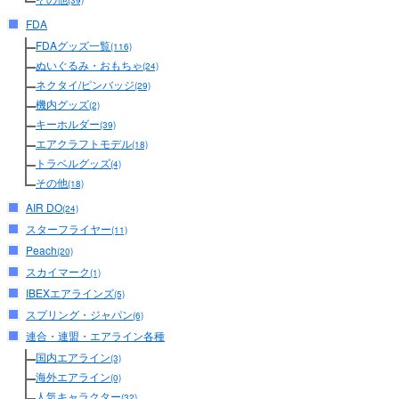
(39)
FDA
FDAグッズ一覧
(116)
ぬいぐるみ・おもちゃ
(24)
ネクタイ/ピンバッジ
(29)
機内グッズ
(2)
キーホルダー
(39)
エアクラフトモデル
(18)
トラベルグッズ
(4)
その他
(18)
AIR DO
(24)
スターフライヤー
(11)
Peach
(20)
スカイマーク
(1)
IBEXエアラインズ
(5)
スプリング・ジャパン
(6)
連合・連盟・エアライン各種
国内エアライン
(3)
海外エアライン
(0)
人気キャラクター
(32)