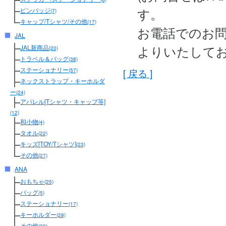
す。
ピンバッジ
(7)
キャップ/Tシャツ/その他
(17)
お電話でのお
JAL
よりいたして
JAL新商品
(20)
トラベル＆バッグ
(38)
ステーショナリー
[ 戻る ]
(57)
ネックストラップ・キーホルダ
ー
(24)
アパレル[Tシャツ・キャップ等]
(12)
和小物
(4)
タオル
(22)
キッズ[TOY/Tシャツ]
(23)
その他
(27)
ANA
おもちゃ
(25)
バッグ
(5)
ステーショナリー
(17)
キーホルダー
(28)
その他