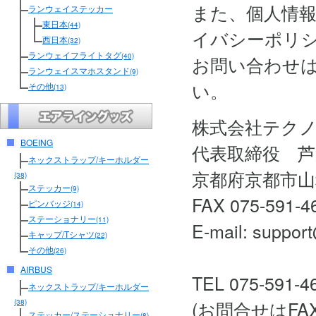
また、個人情
ランウェイステッカー
東日本
(44)
イバシーポリ
西日本
(32)
ランウェイフライトタグ
(40)
お問い合わせ
ランウェイスマホスタンド
(9)
い。
その他
(13)
株式会社テク
BOEING
代表取締役 芦
ネックストラップ/キーホルダー
京都府京都市山
(38)
ステッカー
(9)
FAX 075-591-4
ピンバッジ
(14)
ステーショナリー
(11)
E-mail: support
キャップ/Tシャツ
(22)
その他
(26)
AIRBUS
TEL 075-591-4
ネックストラップ/キーホルダー
(お問合せはF
(38)
ステッカー/ステーショナリー
(8)