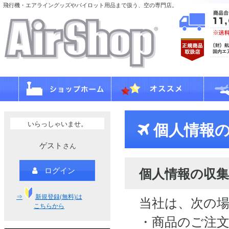
飛行機・エアライングッズやパイロット用品まで扱う、空の専門店。
いらっしゃいませ。
個人情報の
ゲスト
さん
個人情報の収集
ログイン
⇒
新規登録(無料)は
当社は、次の
こちらから
・商品のご注