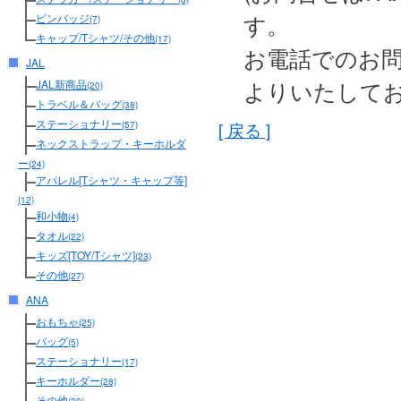
す。
ピンバッジ
(7)
キャップ/Tシャツ/その他
(17)
お電話でのお
JAL
よりいたして
JAL新商品
(20)
トラベル＆バッグ
(38)
ステーショナリー
[ 戻る ]
(57)
ネックストラップ・キーホルダ
ー
(24)
アパレル[Tシャツ・キャップ等]
(12)
和小物
(4)
タオル
(22)
キッズ[TOY/Tシャツ]
(23)
その他
(27)
ANA
おもちゃ
(25)
バッグ
(5)
ステーショナリー
(17)
キーホルダー
(28)
その他