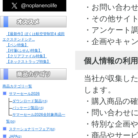
・お問い合わ
・その他サイ
・アンケート
【最新作】ぼくは航空管制官4 成田
・企画やキャ
エクステンドシナ...
【ペン特集】
【付箋(ふせん)特集】
【クリアファイル特集】
個人情報の利用
【ネックストラップ特集】
当社が収集し
商品カテゴリ一覧
します。
サマーセール2026
・購入商品の
ダウンロード製品
(15)
パッケージ製品
(15)
・問い合わせ
サマーセール2026全対象商品一
・特別な企画
覧
(30)
ステーショナリーフェア
(52)
・商品やサー
JAPA
(2)