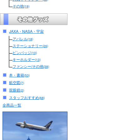
その他
(19)
JAXA・NASA・宇宙
アパレル
(18)
ステーショナリー
(26)
ピンバッジ
(10)
キーホルダー
(13)
ファンシー/その他
(38)
本・書籍
(53)
航空図
(7)
双眼鏡
(2)
スタッフおすすめ
(68)
全商品一覧