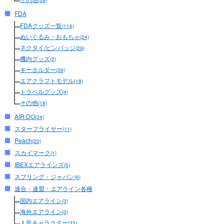
(39)
FDA
FDAグッズ一覧
(116)
ぬいぐるみ・おもちゃ
(24)
ネクタイ/ピンバッジ
(29)
機内グッズ
(2)
キーホルダー
(39)
エアクラフトモデル
(18)
トラベルグッズ
(4)
その他
(18)
AIR DO
(24)
スターフライヤー
(11)
Peach
(20)
スカイマーク
(1)
IBEXエアラインズ
(5)
スプリング・ジャパン
(6)
連合・連盟・エアライン各種
国内エアライン
(3)
海外エアライン
(0)
人気キャラクター
(32)