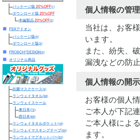
パッケージ版
20%OFF
個人情報の管
(1)
ダウンロード版
20%OFF
本編製品
20%OFF
(2)
当社は、お客
FSXアドオン
います。
パッケージ版
(4)
ダウンロード版
(2)
また、紛失、
FROSCH*DESIGN
(3)
漏洩などの防
オリジナル商品
個人情報の開
抗菌マスクケース
(3)
ランウェイタオル
お客様の個人
(38)
ランウェイスケール
ご本人が下記
東日本
(72)
西日本
(89)
ご本人様によ
ランウェイタオルポケット
(16)
ランウェイマスキングテープ
(30)
ます。
ランウェイマグネットバー
(20)