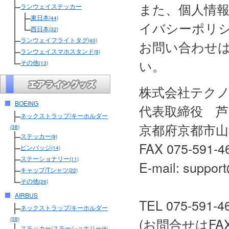
また、個人情
ランウェイステッカー
東日本
(44)
イバシーポリ
西日本
(32)
ランウェイフライトタグ
(40)
お問い合わせ
ランウェイスマホスタンド
(9)
い。
その他
(13)
株式会社テク
BOEING
代表取締役 芦
ネックストラップ/キーホルダー
京都府京都市山
(38)
ステッカー
(9)
FAX 075-591-4
ピンバッジ
(14)
ステーショナリー
(11)
E-mail: support
キャップ/Tシャツ
(22)
その他
(26)
AIRBUS
TEL 075-591-4
ネックストラップ/キーホルダー
(お問合せはF
(38)
ステッカー/ステーショナリー
(8)