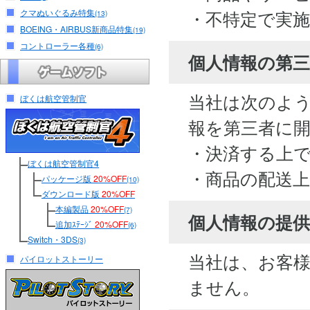
・不特定で実
クマぬいぐるみ特集
(13)
BOEING・AIRBUS新商品特集
(19)
コントローラー各種
(6)
個人情報の第
当社は次のよ
ぼくは航空管制官
報を第三者に
・決済する上
ぼくは航空管制官4
・商品の配送
パッケージ版
20%OFF
(10)
ダウンロード版
20%OFF
本編製品
20%OFF
(7)
個人情報の提供
追加ｽﾃｰｼﾞ
20%OFF
(6)
Switch・3DS
(3)
当社は、お客
パイロットストーリー
ません。