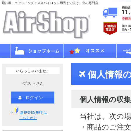
飛行機・エアライングッズやパイロット用品まで扱う、空の専門店。
いらっしゃいませ。
個人情報の
ゲスト
さん
個人情報の収集
ログイン
⇒
新規登録(無料)は
当社は、次の
こちらから
・商品のご注