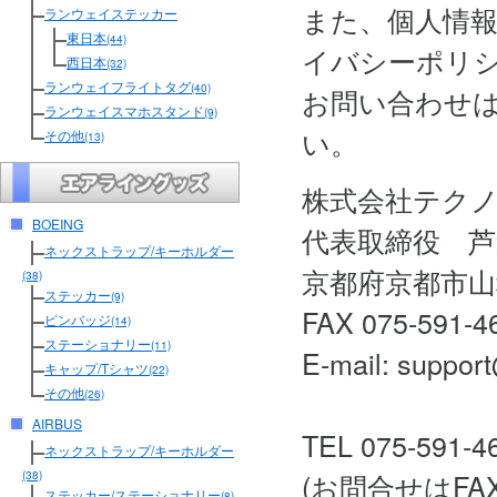
また、個人情
ランウェイステッカー
東日本
(44)
イバシーポリ
西日本
(32)
ランウェイフライトタグ
(40)
お問い合わせ
ランウェイスマホスタンド
(9)
い。
その他
(13)
株式会社テク
BOEING
代表取締役 芦
ネックストラップ/キーホルダー
京都府京都市山
(38)
ステッカー
(9)
FAX 075-591-4
ピンバッジ
(14)
ステーショナリー
(11)
E-mail: support
キャップ/Tシャツ
(22)
その他
(26)
AIRBUS
TEL 075-591-4
ネックストラップ/キーホルダー
(お問合せはF
(38)
ステッカー/ステーショナリー
(8)