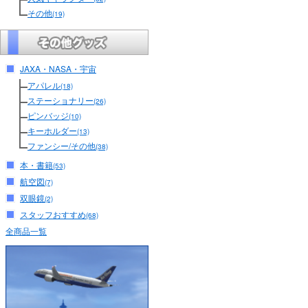
その他
(19)
JAXA・NASA・宇宙
アパレル
(18)
ステーショナリー
(26)
ピンバッジ
(10)
キーホルダー
(13)
ファンシー/その他
(38)
本・書籍
(53)
航空図
(7)
双眼鏡
(2)
スタッフおすすめ
(68)
全商品一覧