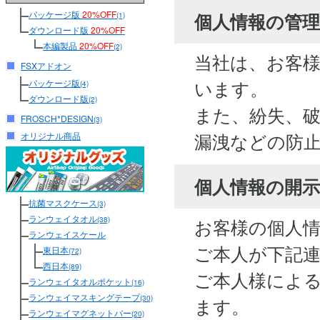
パッケージ版
20%OFF
個人情報の管
(1)
ダウンロード版
20%OFF
本編製品
20%OFF
(2)
当社は、お客
FSXアドオン
います。
パッケージ版
(4)
ダウンロード版
(2)
また、紛失、
FROSCH*DESIGN
(3)
漏洩などの防
オリジナル商品
個人情報の開
抗菌マスクケース
(3)
ランウェイタオル
お客様の個人
(38)
ランウェイスケール
ご本人が下記
東日本
(72)
西日本
(89)
ご本人様によ
ランウェイタオルポケット
(16)
ランウェイマスキングテープ
(30)
ます。
ランウェイマグネットバー
(20)