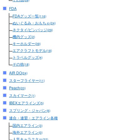
(39)
FDA
FDAグッズ一覧
(116)
ぬいぐるみ・おもちゃ
(24)
ネクタイ/ピンバッジ
(29)
機内グッズ
(2)
キーホルダー
(39)
エアクラフトモデル
(18)
トラベルグッズ
(4)
その他
(18)
AIR DO
(24)
スターフライヤー
(11)
Peach
(20)
スカイマーク
(1)
IBEXエアラインズ
(5)
スプリング・ジャパン
(6)
連合・連盟・エアライン各種
国内エアライン
(3)
海外エアライン
(0)
人気キャラクター
(32)