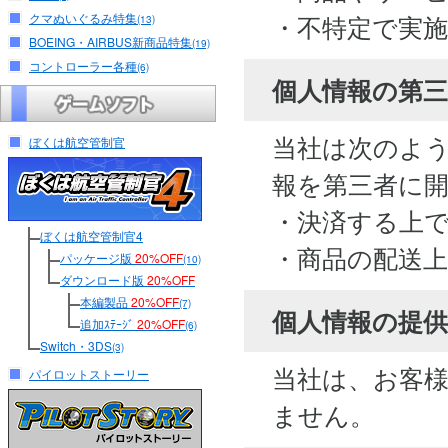
・不特定で実
クマぬいぐるみ特集
(13)
BOEING・AIRBUS新商品特集
(19)
コントローラー各種
(6)
個人情報の第
当社は次のよ
ぼくは航空管制官
報を第三者に
・決済する上
ぼくは航空管制官4
・商品の配送
パッケージ版
20%OFF
(10)
ダウンロード版
20%OFF
本編製品
20%OFF
(7)
個人情報の提供
追加ｽﾃｰｼﾞ
20%OFF
(6)
Switch・3DS
(3)
当社は、お客
パイロットストーリー
ません。