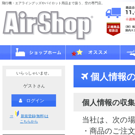
飛行機・エアライングッズやパイロット用品まで扱う、空の専門店。
いらっしゃいませ。
個人情報の
ゲスト
さん
個人情報の収集
ログイン
⇒
新規登録(無料)は
当社は、次の
こちらから
・商品のご注