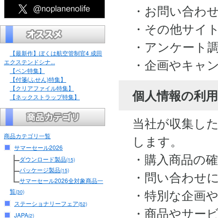
・お問い合わ
・その他サイ
・アンケート
【最新作】ぼくは航空管制官4 成田
・企画やキャ
エクステンドシナ...
【ペン特集】
【付箋(ふせん)特集】
【クリアファイル特集】
個人情報の利用
【ネックストラップ特集】
当社が収集し
商品カテゴリ一覧
します。
サマーセール2026
・購入商品の
ダウンロード製品
(15)
パッケージ製品
(15)
・問い合わせ
サマーセール2026全対象商品一
・特別な企画
覧
(30)
ステーショナリーフェア
(52)
・商品やサー
JAPA
(2)