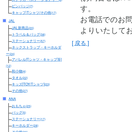
す。
ピンバッジ
(7)
キャップ/Tシャツ/その他
(17)
お電話でのお
JAL
よりいたして
JAL新商品
(20)
トラベル＆バッグ
(38)
ステーショナリー
[ 戻る ]
(57)
ネックストラップ・キーホルダ
ー
(24)
アパレル[Tシャツ・キャップ等]
(12)
和小物
(4)
タオル
(22)
キッズ[TOY/Tシャツ]
(23)
その他
(27)
ANA
おもちゃ
(25)
バッグ
(5)
ステーショナリー
(17)
キーホルダー
(28)
その他