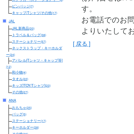
す。
ピンバッジ
(7)
キャップ/Tシャツ/その他
(17)
お電話でのお
JAL
よりいたして
JAL新商品
(20)
トラベル＆バッグ
(38)
ステーショナリー
[ 戻る ]
(57)
ネックストラップ・キーホルダ
ー
(24)
アパレル[Tシャツ・キャップ等]
(12)
和小物
(4)
タオル
(22)
キッズ[TOY/Tシャツ]
(23)
その他
(27)
ANA
おもちゃ
(25)
バッグ
(5)
ステーショナリー
(17)
キーホルダー
(28)
その他