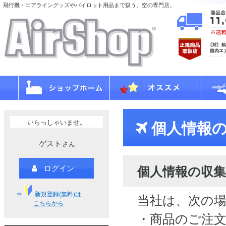
飛行機・エアライングッズやパイロット用品まで扱う、空の専門店。
いらっしゃいませ。
個人情報の
ゲスト
さん
個人情報の収集
ログイン
⇒
新規登録(無料)は
当社は、次の
こちらから
・商品のご注