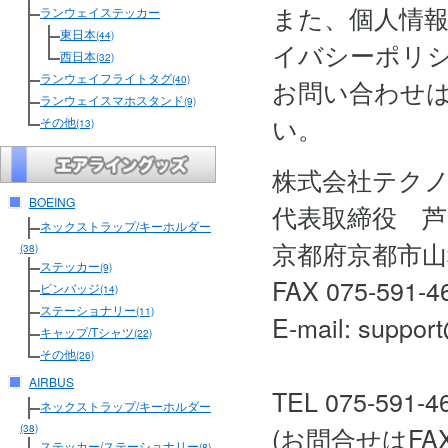
また、個人情
ランウェイステッカー
東日本
(44)
イバシーポリ
西日本
(32)
ランウェイフライトタグ
(40)
お問い合わせ
ランウェイスマホスタンド
(9)
い。
その他
(13)
株式会社テク
BOEING
代表取締役 芦
ネックストラップ/キーホルダー
京都府京都市山
(38)
ステッカー
(9)
FAX 075-591-4
ピンバッジ
(14)
ステーショナリー
(11)
E-mail: support
キャップ/Tシャツ
(22)
その他
(26)
AIRBUS
TEL 075-591-4
ネックストラップ/キーホルダー
(お問合せはF
(38)
ステッカー/ステーショナリー
(8)