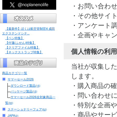
・お問い合わ
・その他サイ
・アンケート
【最新作】ぼくは航空管制官4 成田
・企画やキャ
エクステンドシナ...
【ペン特集】
【付箋(ふせん)特集】
【クリアファイル特集】
個人情報の利用
【ネックストラップ特集】
当社が収集し
商品カテゴリ一覧
します。
サマーセール2026
・購入商品の
ダウンロード製品
(15)
パッケージ製品
(15)
・問い合わせ
サマーセール2026全対象商品一
・特別な企画
覧
(30)
ステーショナリーフェア
(52)
・商品やサー
JAPA
(2)