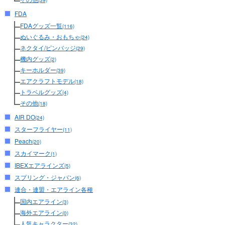
(39)
FDA
FDAグッズ一覧
(116)
ぬいぐるみ・おもちゃ
(24)
ネクタイ/ピンバッジ
(29)
機内グッズ
(2)
キーホルダー
(39)
エアクラフトモデル
(18)
トラベルグッズ
(4)
その他
(18)
AIR DO
(24)
スターフライヤー
(11)
Peach
(20)
スカイマーク
(1)
IBEXエアラインズ
(5)
スプリング・ジャパン
(6)
連合・連盟・エアライン各種
国内エアライン
(3)
海外エアライン
(0)
人気キャラクター
(32)