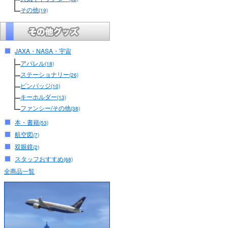
その他
(19)
JAXA・NASA・宇宙
アパレル
(18)
ステーショナリー
(26)
ピンバッジ
(10)
キーホルダー
(13)
ファンシー/その他
(38)
本・書籍
(53)
航空図
(7)
双眼鏡
(2)
スタッフおすすめ
(68)
全商品一覧