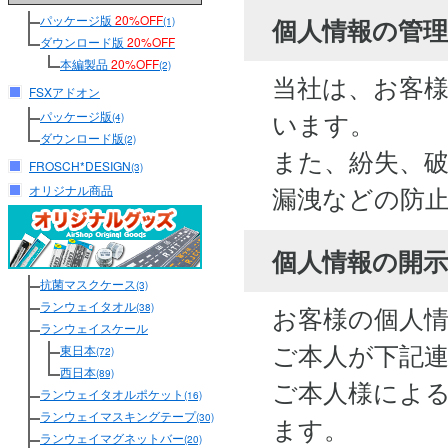
パッケージ版
20%OFF
個人情報の管
(1)
ダウンロード版
20%OFF
本編製品
20%OFF
(2)
当社は、お客
FSXアドオン
います。
パッケージ版
(4)
ダウンロード版
(2)
また、紛失、
FROSCH*DESIGN
(3)
漏洩などの防
オリジナル商品
個人情報の開
抗菌マスクケース
(3)
ランウェイタオル
お客様の個人
(38)
ランウェイスケール
ご本人が下記
東日本
(72)
西日本
(89)
ご本人様によ
ランウェイタオルポケット
(16)
ランウェイマスキングテープ
(30)
ます。
ランウェイマグネットバー
(20)