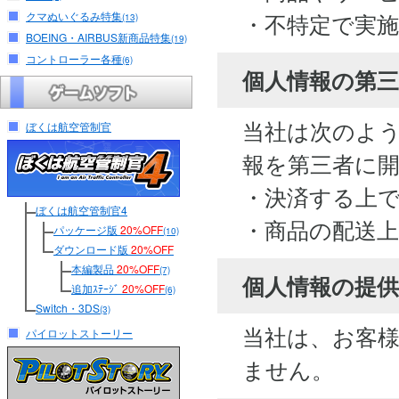
・不特定で実
クマぬいぐるみ特集
(13)
BOEING・AIRBUS新商品特集
(19)
コントローラー各種
(6)
個人情報の第
当社は次のよ
ぼくは航空管制官
報を第三者に
・決済する上
ぼくは航空管制官4
・商品の配送
パッケージ版
20%OFF
(10)
ダウンロード版
20%OFF
本編製品
20%OFF
(7)
個人情報の提供
追加ｽﾃｰｼﾞ
20%OFF
(6)
Switch・3DS
(3)
当社は、お客
パイロットストーリー
ません。