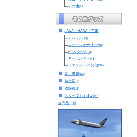
その他
(19)
JAXA・NASA・宇宙
アパレル
(18)
ステーショナリー
(26)
ピンバッジ
(10)
キーホルダー
(13)
ファンシー/その他
(38)
本・書籍
(53)
航空図
(7)
双眼鏡
(2)
スタッフおすすめ
(68)
全商品一覧