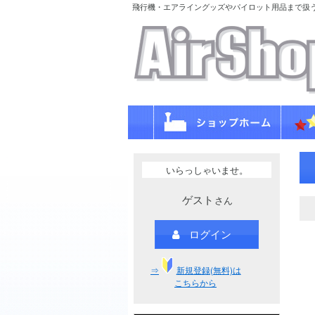
飛行機・エアライングッズやパイロット用品まで扱
いらっしゃいませ。
ゲスト
さん
ログイン
⇒
新規登録(無料)は
こちらから