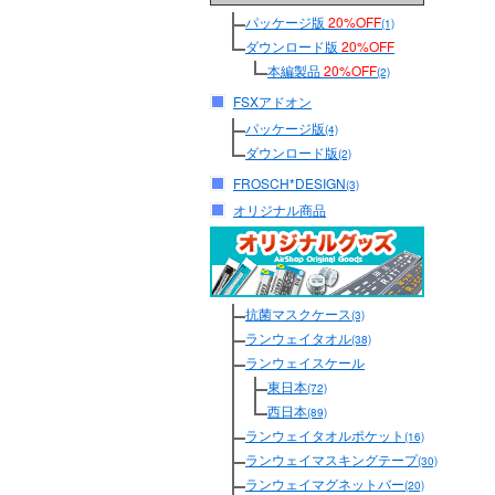
パッケージ版
20%OFF
(1)
ダウンロード版
20%OFF
本編製品
20%OFF
(2)
FSXアドオン
パッケージ版
(4)
ダウンロード版
(2)
FROSCH*DESIGN
(3)
オリジナル商品
抗菌マスクケース
(3)
ランウェイタオル
(38)
ランウェイスケール
東日本
(72)
西日本
(89)
ランウェイタオルポケット
(16)
ランウェイマスキングテープ
(30)
ランウェイマグネットバー
(20)