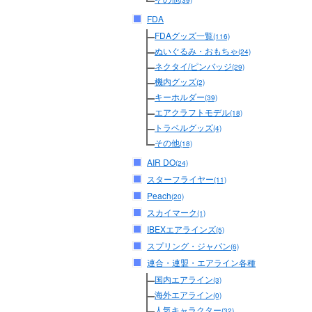
(39)
FDA
FDAグッズ一覧
(116)
ぬいぐるみ・おもちゃ
(24)
ネクタイ/ピンバッジ
(29)
機内グッズ
(2)
キーホルダー
(39)
エアクラフトモデル
(18)
トラベルグッズ
(4)
その他
(18)
AIR DO
(24)
スターフライヤー
(11)
Peach
(20)
スカイマーク
(1)
IBEXエアラインズ
(5)
スプリング・ジャパン
(6)
連合・連盟・エアライン各種
国内エアライン
(3)
海外エアライン
(0)
人気キャラクター
(32)