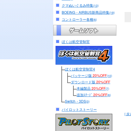
クマぬいぐるみ特集
(13)
BOEING・AIRBUS新商品特集
(19)
コントローラー各種
(6)
ぼくは航空管制官
ぼくは航空管制官4
パッケージ版
20%OFF
(10)
ダウンロード版
20%OFF
本編製品
20%OFF
(7)
追加ｽﾃｰｼﾞ
20%OFF
(6)
Switch・3DS
(3)
パイロットストーリー
[ 戻