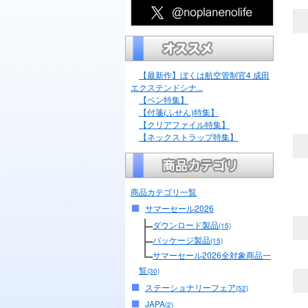
【最新作】ぼくは航空管制官4 成田
エクステンドシナ...
【ペン特集】
【付箋(ふせん)特集】
【クリアファイル特集】
【ネックストラップ特集】
商品カテゴリ一覧
サマーセール2026
ダウンロード製品
(15)
パッケージ製品
(15)
サマーセール2026全対象商品一
覧
(30)
ステーショナリーフェア
(52)
JAPA
(2)