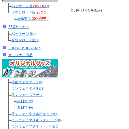
パッケージ版
20%OFF
(1)
全5件（1～5件表示）
ダウンロード版
20%OFF
本編製品
20%OFF
(2)
FSXアドオン
パッケージ版
(4)
ダウンロード版
(2)
FROSCH*DESIGN
(3)
オリジナル商品
抗菌マスクケース
(3)
ランウェイタオル
(38)
ランウェイスケール
東日本
(72)
西日本
(89)
ランウェイタオルポケット
(16)
ランウェイマスキングテープ
(30)
ランウェイマグネットバー
(20)