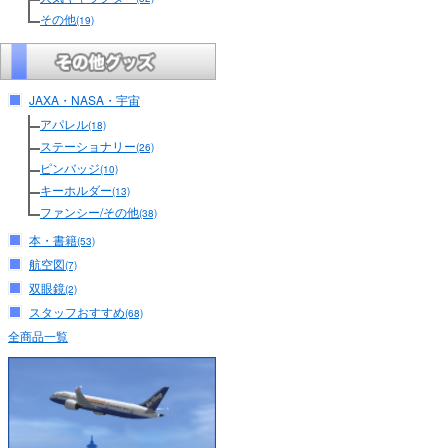
その他
(19)
JAXA・NASA・宇宙
アパレル
(18)
ステーショナリー
(26)
ピンバッジ
(10)
キーホルダー
(13)
ファンシー/その他
(38)
本・書籍
(53)
航空図
(7)
双眼鏡
(2)
スタッフおすすめ
(68)
全商品一覧