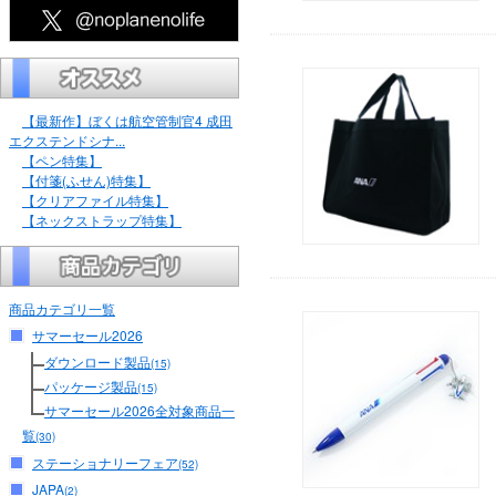
【最新作】ぼくは航空管制官4 成田
エクステンドシナ...
【ペン特集】
【付箋(ふせん)特集】
【クリアファイル特集】
【ネックストラップ特集】
商品カテゴリ一覧
サマーセール2026
ダウンロード製品
(15)
パッケージ製品
(15)
サマーセール2026全対象商品一
覧
(30)
ステーショナリーフェア
(52)
JAPA
(2)