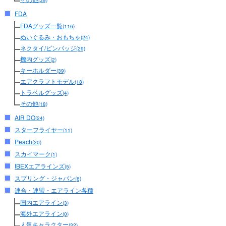
(39)
FDA
FDAグッズ一覧
(116)
ぬいぐるみ・おもちゃ
(24)
ネクタイ/ピンバッジ
(29)
機内グッズ
(2)
キーホルダー
(39)
エアクラフトモデル
(18)
トラベルグッズ
(4)
その他
(18)
AIR DO
(24)
スターフライヤー
(11)
Peach
(20)
スカイマーク
(1)
IBEXエアラインズ
(5)
スプリング・ジャパン
(6)
連合・連盟・エアライン各種
国内エアライン
(3)
海外エアライン
(0)
人気キャラクター
(32)