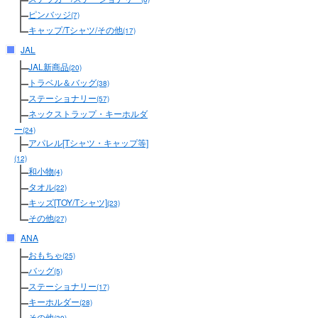
ピンバッジ
(7)
キャップ/Tシャツ/その他
(17)
JAL
JAL新商品
(20)
トラベル＆バッグ
(38)
ステーショナリー
(57)
ネックストラップ・キーホルダ
ー
(24)
アパレル[Tシャツ・キャップ等]
(12)
和小物
(4)
タオル
(22)
キッズ[TOY/Tシャツ]
(23)
その他
(27)
ANA
おもちゃ
(25)
バッグ
(5)
ステーショナリー
(17)
キーホルダー
(28)
その他