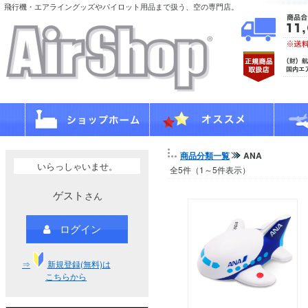
飛行機・エアライングッズやパイロット用品まで扱う、空の専門店。
商品分類一覧
ANA
いらっしゃいませ。
全5件（1～5件表示）
ゲスト
さん
ログイン
⇒
新規登録(無料)は
こちらから