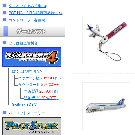
クマぬいぐるみ特集
(13)
BOEING・AIRBUS新商品特集
(19)
コントローラー各種
(6)
ぼくは航空管制官
ぼくは航空管制官4
パッケージ版
20%OFF
(10)
ダウンロード版
20%OFF
本編製品
20%OFF
(7)
追加ｽﾃｰｼﾞ
20%OFF
(6)
Switch・3DS
(3)
パイロットストーリー