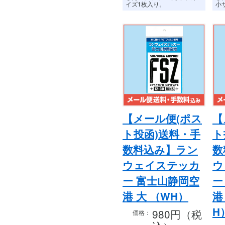
イズ1枚入り。
小
【メール便(ポス
【
ト投函)送料・手
ト
数料込み】ラン
数
ウェイステッカ
ウ
ー 富士山静岡空
ー
港 大 （WH）
港
H
980円（税
価格：