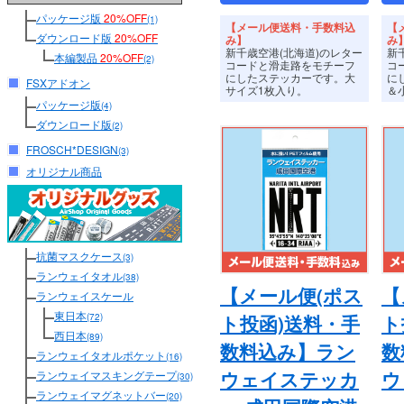
パッケージ版
20%OFF
(1)
【メール便送料・手数料込
【
ダウンロード版
20%OFF
み】
み
新千歳空港(北海道)のレター
新
本編製品
20%OFF
(2)
コードと滑走路をモチーフ
コ
にしたステッカーです。
大
に
FSXアドオン
サイズ1枚入り。
＆
パッケージ版
(4)
ダウンロード版
(2)
FROSCH*DESIGN
(3)
オリジナル商品
抗菌マスクケース
(3)
ランウェイタオル
(38)
【メール便(ポス
【
ランウェイスケール
東日本
(72)
ト投函)送料・手
ト
西日本
(89)
数料込み】ラン
数
ランウェイタオルポケット
(16)
ウェイステッカ
ウ
ランウェイマスキングテープ
(30)
ランウェイマグネットバー
(20)