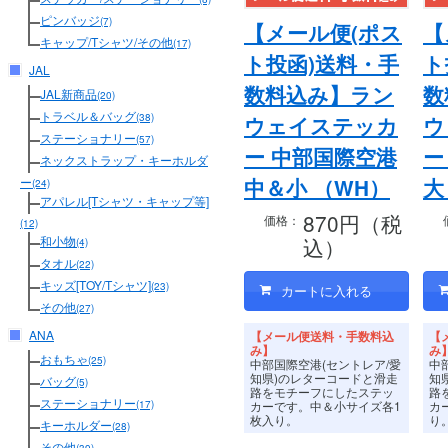
ピンバッジ
(7)
【メール便(ポス
【
キャップ/Tシャツ/その他
(17)
ト投函)送料・手
ト
JAL
数料込み】ラン
数
JAL新商品
(20)
トラベル＆バッグ
(38)
ウェイステッカ
ウ
ステーショナリー
(57)
ー 中部国際空港
ー
ネックストラップ・キーホルダ
中＆小 （WH）
大
ー
(24)
アパレル[Tシャツ・キャップ等]
870円（税
価格：
(12)
込）
和小物
(4)
タオル
(22)
キッズ[TOY/Tシャツ]
(23)
その他
(27)
ANA
【メール便送料・手数料込
【
み】
み
おもちゃ
(25)
中部国際空港(セントレア/愛
中
知県)のレターコードと滑走
知
バッグ
(5)
路をモチーフにしたステッ
路
ステーショナリー
カーです。
中＆小サイズ各1
カ
(17)
枚入り。
り
キーホルダー
(28)
その他