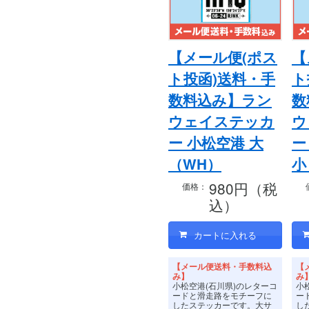
【メール便(ポス
【
ト投函)送料・手
ト
数料込み】ラン
数
ウェイステッカ
ウ
ー 小松空港 大
ー
（WH）
小
980円（税
価格：
込）
【メール便送料・手数料込
【
み】
み
小松空港(石川県)のレターコ
小
ードと滑走路をモチーフに
ー
したステッカーです。
大サ
し