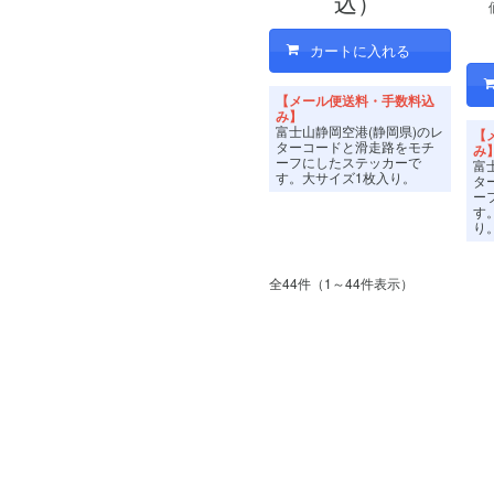
込）
【メール便送料・手数料込
み】
富士山静岡空港(静岡県)のレ
【
ターコードと滑走路をモチ
み
ーフにしたステッカーで
富
す。
大サイズ1枚入り。
タ
ー
す
り
全44件（1～44件表示）