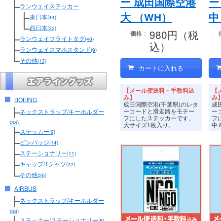
ー 成田国際空港
ー
ランウェイステッカー
大 （WH）
中
東日本
(44)
西日本
(32)
980円（税
価格：
ランウェイフライトタグ
(40)
込）
ランウェイスマホスタンド
(9)
その他
(13)
【メール便送料・手数料込
【
み】
み
BOEING
成田国際空港(千葉県)のレタ
成
ーコードと滑走路をモチー
ー
ネックストラップ/キーホルダー
フにしたステッカーです。
フ
(38)
大サイズ1枚入り。
中
ステッカー
(9)
ピンバッジ
(14)
ステーショナリー
(11)
キャップ/Tシャツ
(22)
その他
(26)
AIRBUS
ネックストラップ/キーホルダー
(38)
ステッカー/ステーショナリー
(8)