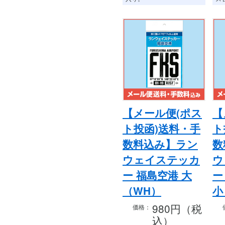
【メール便(ポス
【
ト投函)送料・手
ト
数料込み】ラン
数
ウェイステッカ
ウ
ー 福島空港 大
ー
（WH）
小
980円（税
価格：
込）