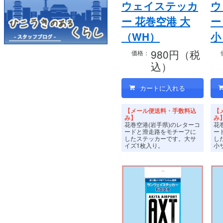
ウェイステッカ
ウ
ー 花巻空港 大
ー
（WH）
小
980円（税
価格：
込）
【メール便送料・手数料込
【
み】
み
花巻空港(岩手県)のレターコ
花
ードと滑走路をモチーフに
ー
したステッカーです。
大サ
し
イズ1枚入り。
小