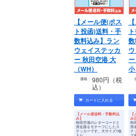
【メール便(ポス
【
ト投函)送料・手
ト
数料込み】ラン
数
ウェイステッカ
ウ
ー 秋田空港 大
ー
（WH）
小
980円（税
価格：
込）
【メール便送料・手数料込
【
み】
み
秋田空港のレターコードと
秋
滑走路をモチーフにしたス
滑
テッカーです。
大サイズ1枚
テ
入り。
ズ