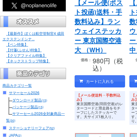
【メール便(ポス
【
ト投函)送料・手
ト
数料込み】ラン
数
ウェイステッカ
ウ
【最新作】ぼくは航空管制官4 成田
ー 東京国際空港
ー
エクステンドシナ...
【ペン特集】
大 （WH）
中
【付箋(ふせん)特集】
【クリアファイル特集】
980円（税
価格：
【ネックストラップ特集】
込）
商品カテゴリ一覧
サマーセール2026
【メール便送料・手数料込
【
み】
み
ダウンロード製品
(15)
東京国際空港(羽田空港)のレ
東
パッケージ製品
(15)
ターコードと滑走路をモチ
タ
ーフにしたステッカーで
ー
サマーセール2026全対象商品一
す。
大サイズ1枚入り。
す
覧
り
(30)
ステーショナリーフェア
(52)
JAPA
(2)