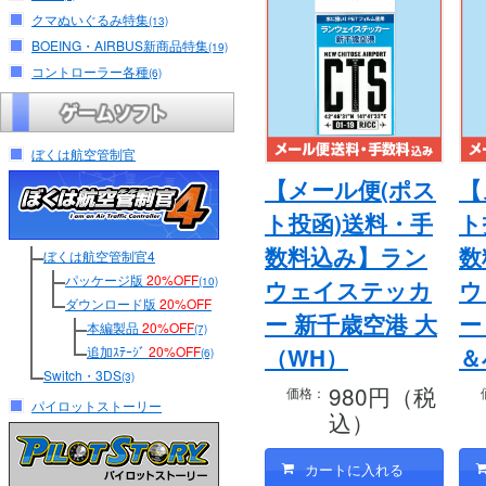
クマぬいぐるみ特集
(13)
BOEING・AIRBUS新商品特集
(19)
コントローラー各種
(6)
ぼくは航空管制官
【メール便(ポス
【
ト投函)送料・手
ト
数料込み】ラン
数
ぼくは航空管制官4
パッケージ版
20%OFF
(10)
ウェイステッカ
ウ
ダウンロード版
20%OFF
ー 新千歳空港 大
ー
本編製品
20%OFF
(7)
追加ｽﾃｰｼﾞ
20%OFF
（WH）
＆
(6)
Switch・3DS
(3)
980円（税
価格：
パイロットストーリー
込）