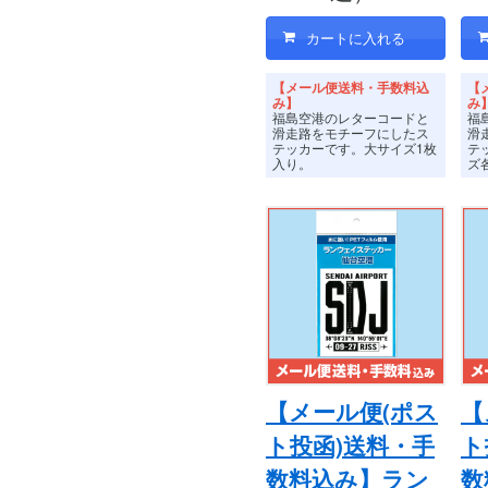
【メール便送料・手数料込
【
み】
み
福島空港のレターコードと
福
滑走路をモチーフにしたス
滑
テッカーです。
大サイズ1枚
テ
入り。
ズ
【メール便(ポス
【
ト投函)送料・手
ト
数料込み】ラン
数