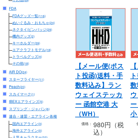
(39)
FDA
FDAグッズ一覧
(116)
ぬいぐるみ・おもちゃ
(24)
ネクタイ/ピンバッジ
(29)
機内グッズ
(2)
キーホルダー
(39)
エアクラフトモデル
(18)
トラベルグッズ
(4)
その他
【メール便(ポス
【
(18)
AIR DO
(24)
ト投函)送料・手
ト
スターフライヤー
(11)
数料込み】ラン
数
Peach
(20)
ウェイステッカ
ウ
スカイマーク
(1)
IBEXエアラインズ
ー 函館空港 大
ー
(5)
スプリング・ジャパン
(6)
（WH）
小
連合・連盟・エアライン各種
980円（税
価格：
国内エアライン
(3)
込）
海外エアライン
(0)
人気キャラクター
(32)