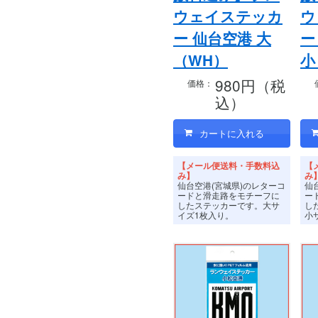
ウェイステッカ
ウ
ー 仙台空港 大
ー
（WH）
小
980円（税
価格：
込）
【メール便送料・手数料込
【
み】
み
仙台空港(宮城県)のレターコ
仙
ードと滑走路をモチーフに
ー
したステッカーです。
大サ
し
イズ1枚入り。
小