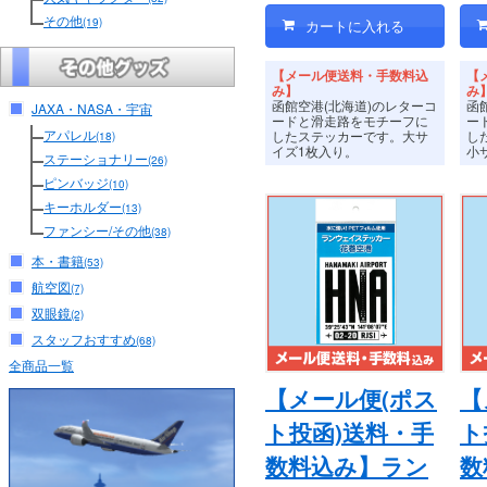
その他
(19)
【メール便送料・手数料込
【
み】
み
函館空港(北海道)のレターコ
函
JAXA・NASA・宇宙
ードと滑走路をモチーフに
ー
アパレル
したステッカーです。
大サ
し
(18)
イズ1枚入り。
小
ステーショナリー
(26)
ピンバッジ
(10)
キーホルダー
(13)
ファンシー/その他
(38)
本・書籍
(53)
航空図
(7)
双眼鏡
(2)
スタッフおすすめ
(68)
全商品一覧
【メール便(ポス
【
ト投函)送料・手
ト
数料込み】ラン
数