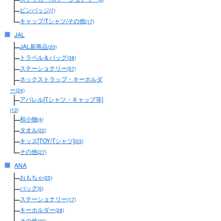
ピンバッジ
(7)
キャップ/Tシャツ/その他
(17)
JAL
JAL新商品
(20)
トラベル＆バッグ
(38)
ステーショナリー
(57)
ネックストラップ・キーホルダ
ー
(24)
アパレル[Tシャツ・キャップ等]
(12)
和小物
(4)
タオル
(22)
キッズ[TOY/Tシャツ]
(23)
その他
(27)
ANA
おもちゃ
(25)
バッグ
(5)
ステーショナリー
(17)
キーホルダー
(28)
その他