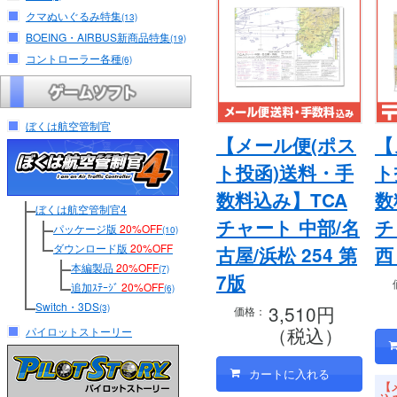
クマぬいぐるみ特集
(13)
BOEING・AIRBUS新商品特集
(19)
コントローラー各種
(6)
ぼくは航空管制官
【メール便(ポス
【
ト投函)送料・手
ト
数料込み】TCA
数
ぼくは航空管制官4
チャート 中部/名
チ
パッケージ版
20%OFF
(10)
ダウンロード版
20%OFF
古屋/浜松 254 第
西
本編製品
20%OFF
(7)
7版
追加ｽﾃｰｼﾞ
20%OFF
(6)
Switch・3DS
3,510円
(3)
価格：
（税込）
パイロットストーリー
【