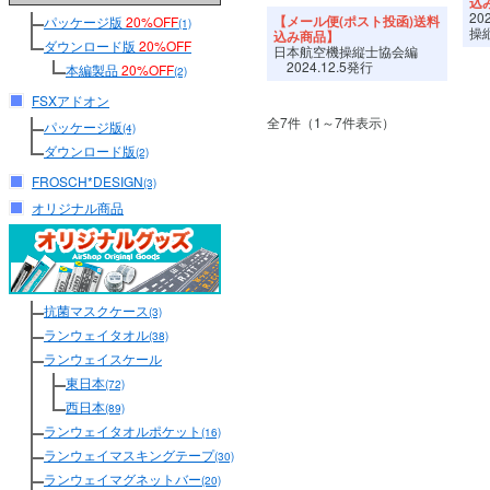
込
20
【メール便(ポスト投函)送料
パッケージ版
20%OFF
(1)
操
込み商品】
ダウンロード版
20%OFF
日本航空機操縦士協会編
2024.12.5発行
本編製品
20%OFF
(2)
FSXアドオン
全7件（1～7件表示）
パッケージ版
(4)
ダウンロード版
(2)
FROSCH*DESIGN
(3)
オリジナル商品
抗菌マスクケース
(3)
ランウェイタオル
(38)
ランウェイスケール
東日本
(72)
西日本
(89)
ランウェイタオルポケット
(16)
ランウェイマスキングテープ
(30)
ランウェイマグネットバー
(20)