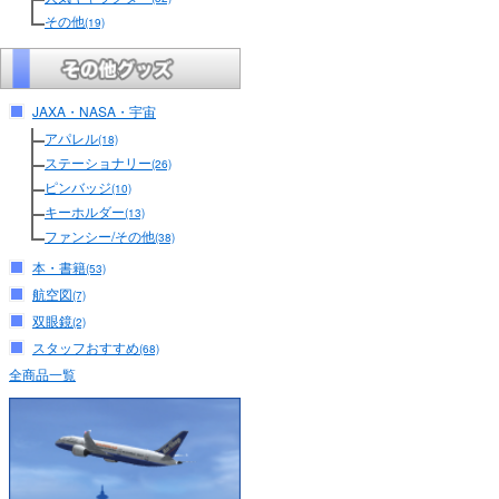
その他
(19)
JAXA・NASA・宇宙
アパレル
(18)
ステーショナリー
(26)
ピンバッジ
(10)
キーホルダー
(13)
ファンシー/その他
(38)
本・書籍
(53)
航空図
(7)
双眼鏡
(2)
スタッフおすすめ
(68)
全商品一覧