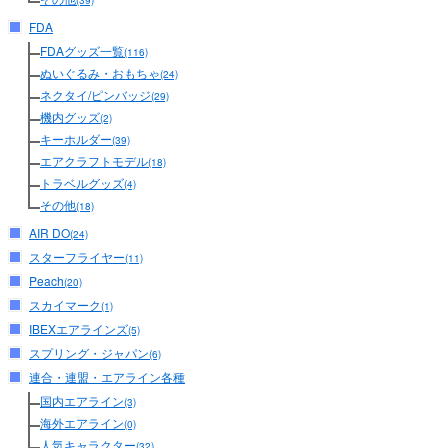
(39)
FDA
FDAグッズ一覧
(116)
ぬいぐるみ・おもちゃ
(24)
ネクタイ/ピンバッジ
(29)
機内グッズ
(2)
キーホルダー
(39)
エアクラフトモデル
(18)
トラベルグッズ
(4)
その他
(18)
AIR DO
(24)
スターフライヤー
(11)
Peach
(20)
スカイマーク
(1)
IBEXエアラインズ
(5)
スプリング・ジャパン
(6)
連合・連盟・エアライン各種
国内エアライン
(3)
海外エアライン
(0)
人気キャラクター
(32)