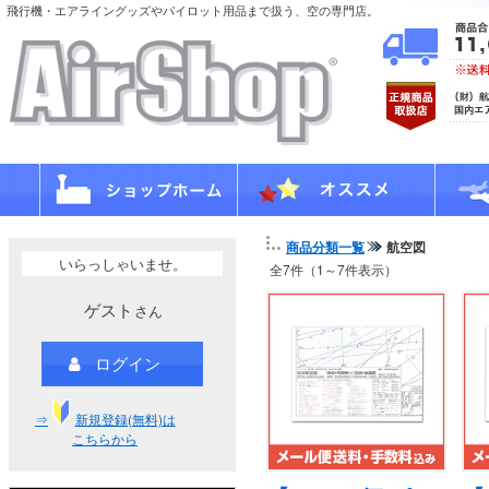
飛行機・エアライングッズやパイロット用品まで扱う、空の専門店。
商品分類一覧
航空図
いらっしゃいませ。
全7件（1～7件表示）
ゲスト
さん
ログイン
⇒
新規登録(無料)は
こちらから