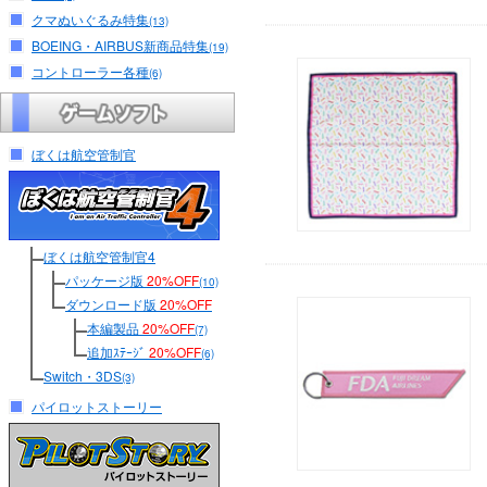
クマぬいぐるみ特集
(13)
BOEING・AIRBUS新商品特集
(19)
コントローラー各種
(6)
ぼくは航空管制官
ぼくは航空管制官4
パッケージ版
20%OFF
(10)
ダウンロード版
20%OFF
本編製品
20%OFF
(7)
追加ｽﾃｰｼﾞ
20%OFF
(6)
Switch・3DS
(3)
パイロットストーリー