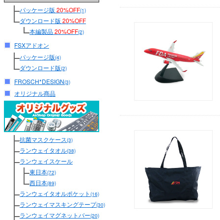
パッケージ版
20%OFF
(1)
ダウンロード版
20%OFF
本編製品
20%OFF
(2)
FSXアドオン
パッケージ版
(4)
ダウンロード版
(2)
FROSCH*DESIGN
(3)
オリジナル商品
抗菌マスクケース
(3)
ランウェイタオル
(38)
ランウェイスケール
東日本
(72)
西日本
(89)
ランウェイタオルポケット
(16)
ランウェイマスキングテープ
(30)
ランウェイマグネットバー
(20)