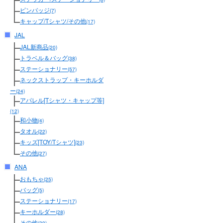
ピンバッジ
(7)
キャップ/Tシャツ/その他
(17)
JAL
JAL新商品
(20)
トラベル＆バッグ
(38)
ステーショナリー
(57)
ネックストラップ・キーホルダ
ー
(24)
アパレル[Tシャツ・キャップ等]
(12)
和小物
(4)
タオル
(22)
キッズ[TOY/Tシャツ]
(23)
その他
(27)
ANA
おもちゃ
(25)
バッグ
(5)
ステーショナリー
(17)
キーホルダー
(28)
その他