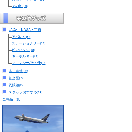
その他
(19)
JAXA・NASA・宇宙
アパレル
(18)
ステーショナリー
(26)
ピンバッジ
(10)
キーホルダー
(13)
ファンシー/その他
(38)
本・書籍
(53)
航空図
(7)
双眼鏡
(2)
スタッフおすすめ
(68)
全商品一覧