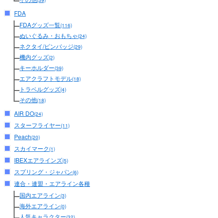
(39)
FDA
FDAグッズ一覧
(116)
ぬいぐるみ・おもちゃ
(24)
ネクタイ/ピンバッジ
(29)
機内グッズ
(2)
キーホルダー
(39)
エアクラフトモデル
(18)
トラベルグッズ
(4)
その他
(18)
AIR DO
(24)
スターフライヤー
(11)
Peach
(20)
スカイマーク
(1)
IBEXエアラインズ
(5)
スプリング・ジャパン
(6)
連合・連盟・エアライン各種
国内エアライン
(3)
海外エアライン
(0)
人気キャラクター
(32)