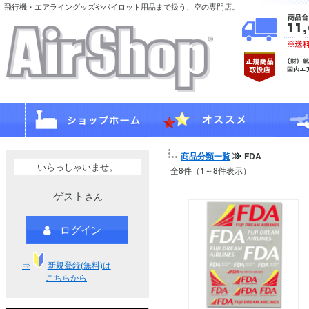
飛行機・エアライングッズやパイロット用品まで扱う、空の専門店。
商品分類一覧
FDA
いらっしゃいませ。
全8件（1～8件表示）
ゲスト
さん
ログイン
⇒
新規登録(無料)は
こちらから