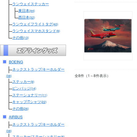
ランウェイステッカー
東日本
(44)
西日本
(32)
ランウェイフライトタグ
(40)
ランウェイスマホスタンド
(9)
その他
(13)
BOEING
ネックストラップ/キーホルダー
全8件（1～8件表示）
(38)
ステッカー
(9)
ピンバッジ
(14)
ステーショナリー
(11)
キャップ/Tシャツ
(22)
その他
(26)
AIRBUS
ネックストラップ/キーホルダー
(38)
ステッカー/ステーショナリー
(8)