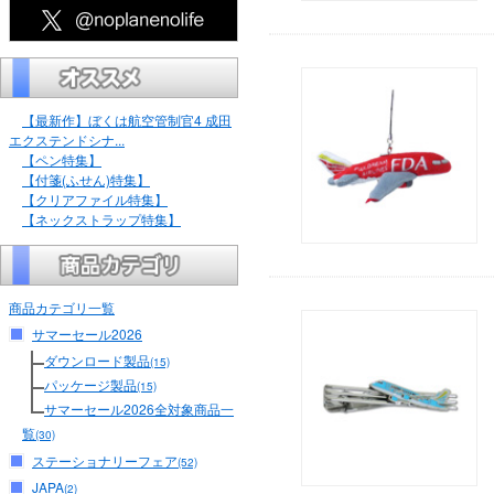
【最新作】ぼくは航空管制官4 成田
エクステンドシナ...
【ペン特集】
【付箋(ふせん)特集】
【クリアファイル特集】
【ネックストラップ特集】
商品カテゴリ一覧
サマーセール2026
ダウンロード製品
(15)
パッケージ製品
(15)
サマーセール2026全対象商品一
覧
(30)
ステーショナリーフェア
(52)
JAPA
(2)