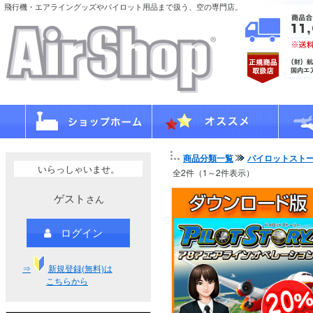
飛行機・エアライングッズやパイロット用品まで扱う、空の専門店。
商品分類一覧
パイロットスト
いらっしゃいませ。
全2件（1～2件表示）
ゲスト
さん
ログイン
⇒
新規登録(無料)は
こちらから