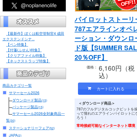
パイロットストーリ
787エアラインオペ
【最新作】ぼくは航空管制官4 成田
ーション・ダウンロ
エクステンドシナ...
【ペン特集】
ド版【SUMMER SAL
【付箋(ふせん)特集】
【クリアファイル特集】
20％OFF】
【ネックストラップ特集】
6,160円（税
価格：
込）
商品カテゴリ一覧
サマーセール2026
ダウンロード製品
(15)
＜ダウンロード商品＞
パッケージ製品
(15)
787のフルデジタルコックピットを
って憧れのエアラインパイロットに
サマーセール2026全対象商品一
ろう！
覧
(30)
常時接続可能なインターネット環境
ステーショナリーフェア
(52)
JAPA
(2)