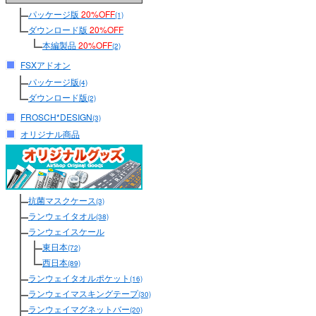
パッケージ版
20%OFF
(1)
ダウンロード版
20%OFF
本編製品
20%OFF
(2)
FSXアドオン
パッケージ版
(4)
ダウンロード版
(2)
FROSCH*DESIGN
(3)
オリジナル商品
抗菌マスクケース
(3)
ランウェイタオル
(38)
ランウェイスケール
東日本
(72)
西日本
(89)
ランウェイタオルポケット
(16)
ランウェイマスキングテープ
(30)
ランウェイマグネットバー
(20)