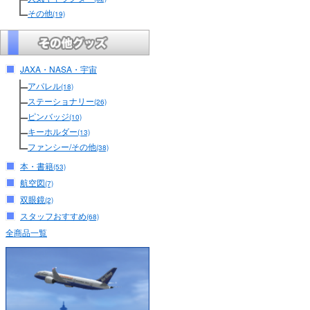
その他
(19)
JAXA・NASA・宇宙
アパレル
(18)
ステーショナリー
(26)
ピンバッジ
(10)
キーホルダー
(13)
ファンシー/その他
(38)
本・書籍
(53)
航空図
(7)
双眼鏡
(2)
スタッフおすすめ
(68)
全商品一覧