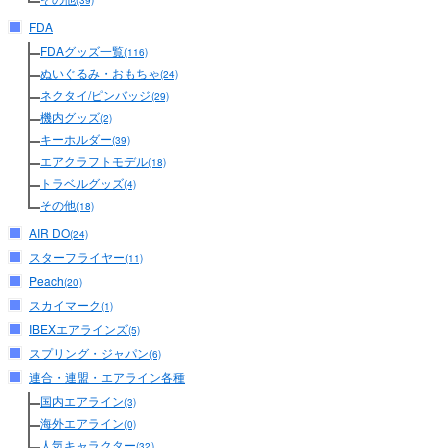
(39)
FDA
FDAグッズ一覧
(116)
ぬいぐるみ・おもちゃ
(24)
ネクタイ/ピンバッジ
(29)
機内グッズ
(2)
キーホルダー
(39)
エアクラフトモデル
(18)
トラベルグッズ
(4)
その他
(18)
AIR DO
(24)
スターフライヤー
(11)
Peach
(20)
スカイマーク
(1)
IBEXエアラインズ
(5)
スプリング・ジャパン
(6)
連合・連盟・エアライン各種
国内エアライン
(3)
海外エアライン
(0)
人気キャラクター
(32)