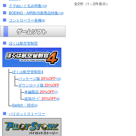
全2件（1～2件表示）
クマぬいぐるみ特集
(13)
BOEING・AIRBUS新商品特集
(19)
コントローラー各種
(6)
ぼくは航空管制官
ぼくは航空管制官4
パッケージ版
20%OFF
(10)
ダウンロード版
20%OFF
本編製品
20%OFF
(7)
追加ｽﾃｰｼﾞ
20%OFF
(6)
Switch・3DS
(3)
パイロットストーリー