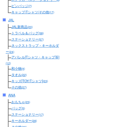
ピンバッジ
(7)
キャップ/Tシャツ/その他
(17)
JAL
JAL新商品
(20)
トラベル＆バッグ
(38)
ステーショナリー
(57)
ネックストラップ・キーホルダ
ー
(24)
アパレル[Tシャツ・キャップ等]
(12)
和小物
(4)
タオル
(22)
キッズ[TOY/Tシャツ]
(23)
その他
(27)
ANA
おもちゃ
(25)
バッグ
(5)
ステーショナリー
(17)
キーホルダー
(28)
その他