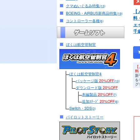
クマぬいぐるみ特集
(13)
【
BOEING・AIRBUS新商品特集
(19)
料
コントローラー各種
(6)
ェ
千
ぼくは航空管制官
【
料
ぼくは航空管制官4
新
を
パッケージ版
20%OFF
(10)
グ
ダウンロード版
20%OFF
本編製品
20%OFF
(7)
追加ｽﾃｰｼﾞ
20%OFF
(6)
Switch・3DS
(3)
パイロットストーリー