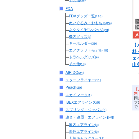
(39)
FDA
FDAグッズ一覧
(116)
ぬいぐるみ・おもちゃ
(24)
ネクタイ/ピンバッジ
(29)
機内グッズ
(2)
キーホルダー
(39)
【
エアクラフトモデル
料
(18)
トラベルグッズ
ェ
(4)
その他
山
(18)
AIR DO
(24)
スターフライヤー
(11)
Peach
(20)
【
料
スカイマーク
(1)
岡
フ
IBEXエアラインズ
(5)
で
スプリング・ジャパン
(6)
連合・連盟・エアライン各種
国内エアライン
(3)
海外エアライン
(0)
人気キャラクター
(32)