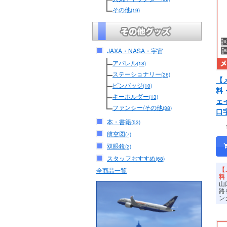
その他
(19)
JAXA・NASA・宇宙
アパレル
(18)
ステーショナリー
(26)
【
ピンバッジ
(10)
料
キーホルダー
(13)
ェ
ファンシー/その他
(38)
口
本・書籍
(53)
航空図
(7)
双眼鏡
(2)
スタッフおすすめ
(68)
【
全商品一覧
料
山
路
ン