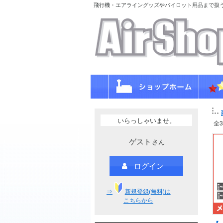
飛行機・エアライングッズやパイロット用品まで扱
いらっしゃいませ。
全
ゲスト
さん
ログイン
⇒
新規登録(無料)は
こちらから