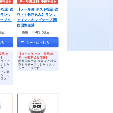
ト投函)送
【メール便(ポスト投函)送
ランウ
料・手数料込み】ランウ
ープ 中
ェイマスキングテープ 関
西国際空港
税込）
価格：
804円（税込）
投函)送
【メール便(ポスト投函)送
格】
料・手数料込み価格】
ンウェイ
関西国際空港(大阪府)の滑走
ージした
路をモチーフにしたマスキ
ングテー
ングテープです。
長さの異
イン・カ
ン目入