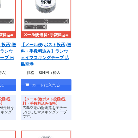
ト投函)送
【メール便(ポスト投函)送
ランウ
料・手数料込み】ランウ
ープ 米
ェイマスキングテープ 広
島空港
税込）
価格：
804円（税込）
投函)送
【メール便(ポスト投函)送
格】
料・手数料込み価格】
の滑走路を
広島空港の滑走路をモチー
スキング
フにしたマスキングテープ
です。