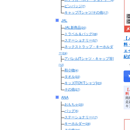
ピンバッジ
(7)
キャップ/Tシャツ/その他
(17)
JAL
JAL新商品
(20)
トラベル＆バッグ
(38)
【
ステーショナリー
(57)
料
ネックストラップ・キーホルダ
ェ
ー
(24)
紀
アパレル[Tシャツ・キャップ等]
(12)
和小物
(4)
タオル
(22)
キッズ[TOY/Tシャツ]
(23)
その他
【
(27)
料
ANA
南
走
おもちゃ
(25)
キ
バッグ
(5)
ステーショナリー
(17)
キーホルダー
(28)
その他