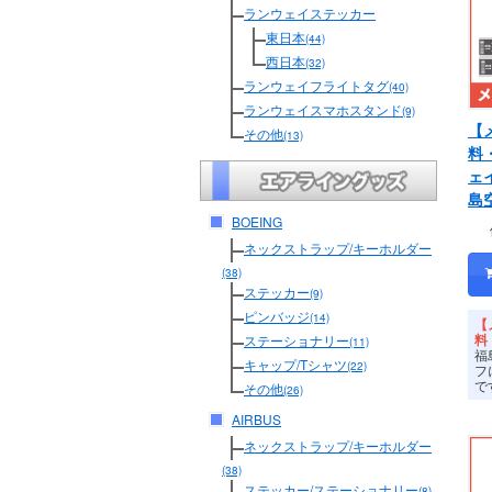
ランウェイステッカー
東日本
(44)
西日本
(32)
ランウェイフライトタグ
(40)
ランウェイスマホスタンド
(9)
【
その他
(13)
料
ェ
島
BOEING
ネックストラップ/キーホルダー
(38)
ステッカー
(9)
ピンバッジ
(14)
【
料
ステーショナリー
(11)
福
キャップ/Tシャツ
(22)
フ
で
その他
(26)
AIRBUS
ネックストラップ/キーホルダー
(38)
ステッカー/ステーショナリー
(8)