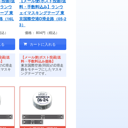
ト投函)送
【メール便(ポスト投函)送
ランウ
料・手数料込み】ランウ
ープ 東
ェイマスキングテープ 東
（16L
京国際空港D滑走路（05-2
3）
税込）
価格：
804円（税込）
投函)送
【メール便(ポスト投函)送
格】
料・手数料込み価格】
)のC滑走
東京国際空港(羽田)のD滑走
たマスキ
路をモチーフにしたマスキ
ングテープです。