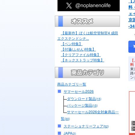
【
料
ェ
京
-34
【最新作】ぼくは航空管制官4 成田
エクステンドシナ...
【ペン特集】
【付箋(ふせん)特集】
【クリアファイル特集】
【ネックストラップ特集】
【
料
東
路
ン
商品カテゴリ一覧
サマーセール2026
ダウンロード製品
(15)
パッケージ製品
(15)
サマーセール2026全対象商品一
覧
(30)
ステーショナリーフェア
(52)
JAPA
(2)