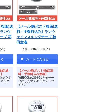
ト投函)送
【メール便(ポスト投函)送
ランウ
料・手数料込み】ランウ
ープ 花
ェイマスキングテープ 秋
田空港
税込）
価格：
804円（税込）
投函)送
【メール便(ポスト投函)送
格】
料・手数料込み価格】
の滑走路を
秋田空港の滑走路をモチー
スキング
フにしたマスキングテープ
です。