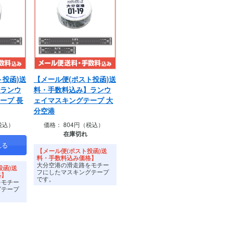
ト投函)送
【メール便(ポスト投函)送
ランウ
料・手数料込み】ランウ
ープ 長
ェイマスキングテープ 大
分空港
税込）
価格：
804円（税込）
在庫切れ
【メール便(ポスト投函)送
料・手数料込み価格】
大分空港の滑走路をモチー
投函)送
フにしたマスキングテープ
格】
です。
をモチー
グテープ