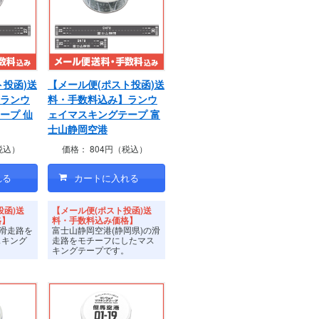
ト投函)送
【メール便(ポスト投函)送
ランウ
料・手数料込み】ランウ
ープ 仙
ェイマスキングテープ 富
士山静岡空港
税込）
価格：
804円（税込）
投函)送
【メール便(ポスト投函)送
格】
料・手数料込み価格】
の滑走路を
富士山静岡空港(静岡県)の滑
スキング
走路をモチーフにしたマス
キングテープです。