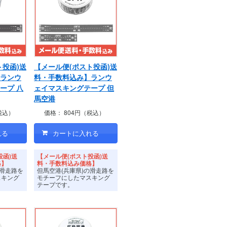
ト投函)送
【メール便(ポスト投函)送
ランウ
料・手数料込み】ランウ
ープ 八
ェイマスキングテープ 但
馬空港
税込）
価格：
804円（税込）
投函)送
【メール便(ポスト投函)送
格】
料・手数料込み価格】
の滑走路を
但馬空港(兵庫県)の滑走路を
スキング
モチーフにしたマスキング
テープです。