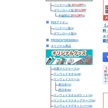
パッケージ版
20%OFF
(1)
ダウンロード版
20%OFF
本編製品
20%OFF
(2)
FSXアドオン
【
パッケージ版
(4)
料
ダウンロード版
(2)
ェ
FROSCH*DESIGN
覇
(3)
オリジナル商品
【
抗菌マスクケース
(3)
料
ランウェイタオル
(38)
那
モ
ランウェイスケール
テ
東日本
(72)
西日本
(89)
ランウェイタオルポケット
(16)
ランウェイマスキングテープ
(30)
ランウェイマグネットバー
(20)