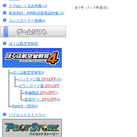
クマぬいぐるみ特集
(13)
全1件（1～1件表示）
BOEING・AIRBUS新商品特集
(19)
コントローラー各種
(6)
ぼくは航空管制官
ぼくは航空管制官4
パッケージ版
20%OFF
(10)
ダウンロード版
20%OFF
本編製品
20%OFF
(7)
追加ｽﾃｰｼﾞ
20%OFF
(6)
Switch・3DS
(3)
パイロットストーリー