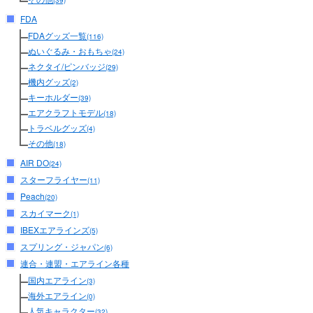
(39)
FDA
FDAグッズ一覧
(116)
ぬいぐるみ・おもちゃ
(24)
ネクタイ/ピンバッジ
(29)
機内グッズ
(2)
キーホルダー
(39)
エアクラフトモデル
(18)
トラベルグッズ
(4)
その他
(18)
AIR DO
(24)
スターフライヤー
(11)
Peach
(20)
スカイマーク
(1)
IBEXエアラインズ
(5)
スプリング・ジャパン
(6)
連合・連盟・エアライン各種
国内エアライン
(3)
海外エアライン
(0)
人気キャラクター
(32)