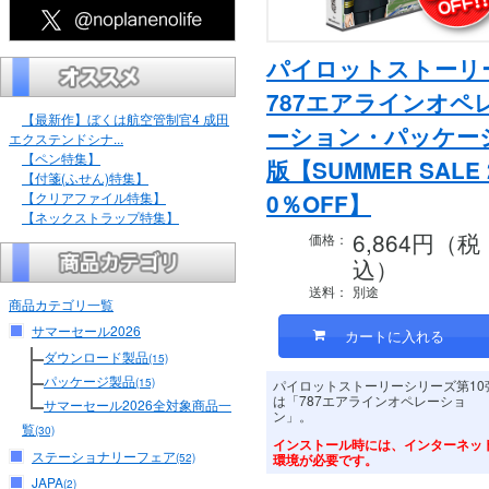
パイロットストーリ
787エアラインオペ
【最新作】ぼくは航空管制官4 成田
ーション・パッケー
エクステンドシナ...
【ペン特集】
版【SUMMER SALE 
【付箋(ふせん)特集】
【クリアファイル特集】
0％OFF】
【ネックストラップ特集】
6,864円（税
価格：
込）
送料：
別途
商品カテゴリ一覧
サマーセール2026
ダウンロード製品
(15)
パッケージ製品
(15)
パイロットストーリーシリーズ第10
は「787エアラインオペレーショ
サマーセール2026全対象商品一
ン」。
覧
(30)
インストール時には、インターネッ
ステーショナリーフェア
(52)
環境が必要です。
JAPA
(2)