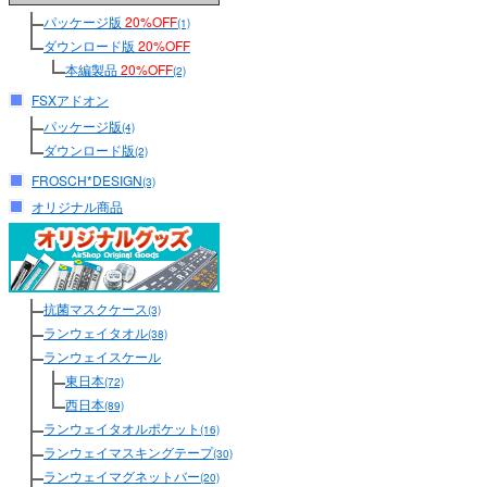
パッケージ版
20%OFF
(1)
ダウンロード版
20%OFF
本編製品
20%OFF
(2)
FSXアドオン
パッケージ版
(4)
ダウンロード版
(2)
FROSCH*DESIGN
(3)
オリジナル商品
抗菌マスクケース
(3)
ランウェイタオル
(38)
ランウェイスケール
東日本
(72)
西日本
(89)
ランウェイタオルポケット
(16)
ランウェイマスキングテープ
(30)
ランウェイマグネットバー
(20)