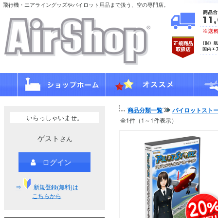
飛行機・エアライングッズやパイロット用品まで扱う、空の専門店。
商品分類一覧
パイロットスト
いらっしゃいませ。
全1件（1～1件表示）
ゲスト
さん
ログイン
⇒
新規登録(無料)は
こちらから