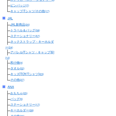
ピンバッジ
(7)
キャップ/Tシャツ/その他
(17)
JAL
JAL新商品
(20)
トラベル＆バッグ
(38)
ステーショナリー
(57)
ネックストラップ・キーホルダ
ー
(24)
アパレル[Tシャツ・キャップ等]
(12)
和小物
(4)
タオル
(22)
キッズ[TOY/Tシャツ]
(23)
その他
(27)
ANA
おもちゃ
(25)
バッグ
(5)
ステーショナリー
(17)
キーホルダー
(28)
その他