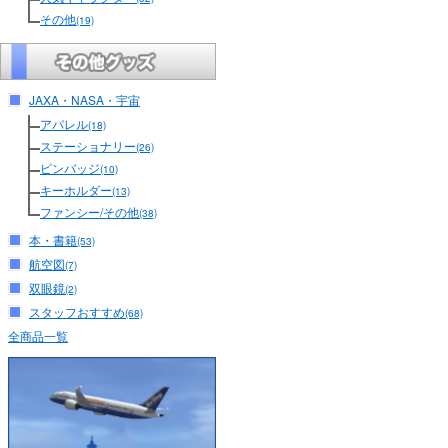
その他
(19)
JAXA・NASA・宇宙
アパレル
(18)
ステーショナリー
(26)
ピンバッジ
(10)
キーホルダー
(13)
ファンシー/その他
(38)
本・書籍
(53)
航空図
(7)
双眼鏡
(2)
スタッフおすすめ
(68)
全商品一覧