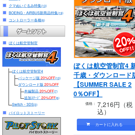
クマぬいぐるみ特集
(13)
BOEING・AIRBUS新商品特集
(19)
コントローラー各種
(6)
ぼくは航空管制官
ぼくは航空管制官4 
ぼくは航空管制官4
千歳・ダウンロード
パッケージ版
20%OFF
(10)
【SUMMER SALE 2
ダウンロード版
20%OFF
本編製品
20%OFF
0％OFF】
(7)
追加ｽﾃｰｼﾞ
20%OFF
(6)
7,216円（税
価格：
Switch・3DS
(3)
込）
パイロットストーリー