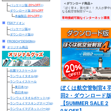
＜ダウンロード商品＞
パッケージ版
20%OFF
(1)
「ぼく管４」第七弾！！ 大人が夢中
ダウンロード版
20%OFF
なる航空管制官ゲーム
本編製品
20%OFF
(2)
常時接続可能なインターネット環境
FSXアドオン
パッケージ版
(4)
ダウンロード版
(2)
FROSCH*DESIGN
(3)
オリジナル商品
抗菌マスクケース
(3)
ランウェイタオル
(38)
ランウェイスケール
ぼくは航空管制官4 
東日本
(72)
西日本
(89)
田2・ダウンロード
ランウェイタオルポケット
(16)
【SUMMER SALE 2
ランウェイマスキングテープ
(30)
ランウェイマグネットバー
0％OFF】
(20)