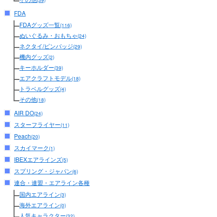
(39)
FDA
FDAグッズ一覧
(116)
ぬいぐるみ・おもちゃ
(24)
ネクタイ/ピンバッジ
(29)
機内グッズ
(2)
キーホルダー
(39)
エアクラフトモデル
(18)
トラベルグッズ
(4)
その他
(18)
AIR DO
(24)
スターフライヤー
(11)
Peach
(20)
スカイマーク
(1)
IBEXエアラインズ
(5)
スプリング・ジャパン
(6)
連合・連盟・エアライン各種
国内エアライン
(3)
海外エアライン
(0)
人気キャラクター
(32)