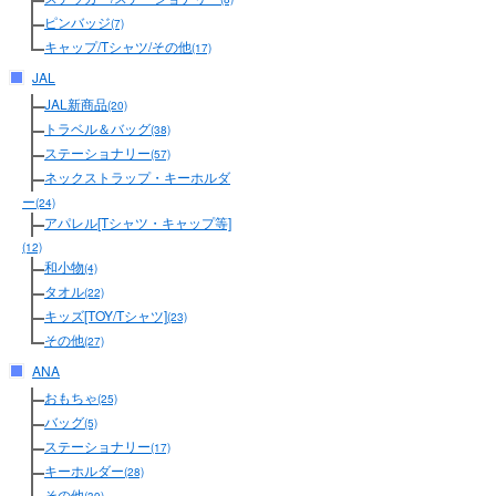
ピンバッジ
(7)
キャップ/Tシャツ/その他
(17)
JAL
JAL新商品
(20)
トラベル＆バッグ
(38)
ステーショナリー
(57)
ネックストラップ・キーホルダ
ー
(24)
アパレル[Tシャツ・キャップ等]
(12)
和小物
(4)
タオル
(22)
キッズ[TOY/Tシャツ]
(23)
その他
(27)
ANA
おもちゃ
(25)
バッグ
(5)
ステーショナリー
(17)
キーホルダー
(28)
その他