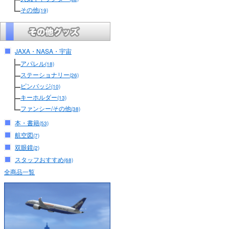
その他
(19)
JAXA・NASA・宇宙
アパレル
(18)
ステーショナリー
(26)
ピンバッジ
(10)
キーホルダー
(13)
ファンシー/その他
(38)
本・書籍
(53)
航空図
(7)
双眼鏡
(2)
スタッフおすすめ
(68)
全商品一覧