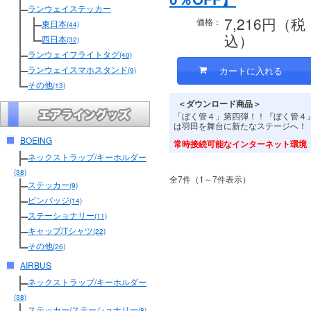
ランウェイステッカー
7,216円（税
価格：
東日本
(44)
込）
西日本
(32)
ランウェイフライトタグ
(40)
ランウェイスマホスタンド
(9)
その他
(13)
＜ダウンロード商品＞
「ぼく管４」第四弾！！『ぼく管４
は羽田を舞台に新たなステージへ！
BOEING
常時接続可能なインターネット環境
ネックストラップ/キーホルダー
(38)
全7件（1～7件表示）
ステッカー
(9)
ピンバッジ
(14)
ステーショナリー
(11)
キャップ/Tシャツ
(22)
その他
(26)
AIRBUS
ネックストラップ/キーホルダー
(38)
ステッカー/ステーショナリー
(8)