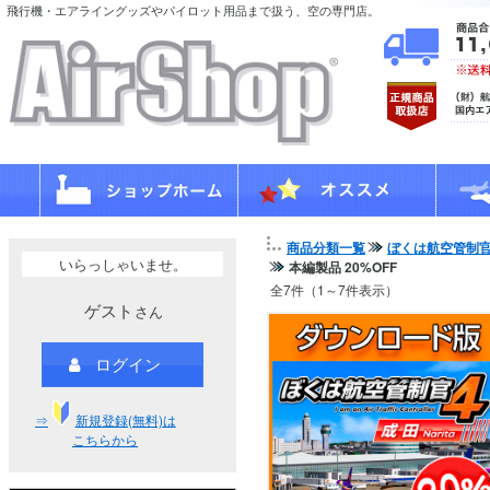
飛行機・エアライングッズやパイロット用品まで扱う、空の専門店。
商品分類一覧
ぼくは航空管制
いらっしゃいませ。
本編製品 20%OFF
全7件（1～7件表示）
ゲスト
さん
ログイン
⇒
新規登録(無料)は
こちらから