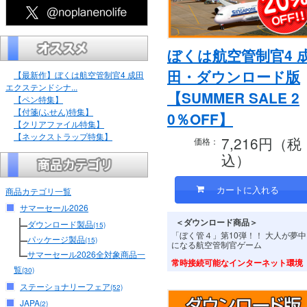
ぼくは航空管制官4 
田・ダウンロード版
【最新作】ぼくは航空管制官4 成田
エクステンドシナ...
【SUMMER SALE 2
【ペン特集】
【付箋(ふせん)特集】
0％OFF】
【クリアファイル特集】
【ネックストラップ特集】
7,216円（税
価格：
込）
商品カテゴリ一覧
サマーセール2026
＜ダウンロード商品＞
ダウンロード製品
(15)
「ぼく管４」第10弾！！ 大人が夢中
パッケージ製品
(15)
になる航空管制官ゲーム
サマーセール2026全対象商品一
常時接続可能なインターネット環境
覧
(30)
ステーショナリーフェア
(52)
JAPA
(2)