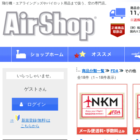
飛行機・エアライングッズやパイロット用品まで扱う、空の専門店。
商品分類一覧
FDA
その他
いらっしゃいませ。
全18件（1～18件表示）
ゲスト
さん
ログイン
⇒
新規登録(無料)は
こちらから