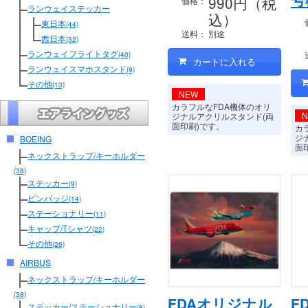
990円（税
価格：
ランウェイステッカー
込）
東日本
(44)
送料：
別途
西日本
(32)
ランウェイフライトタグ
(40)
ランウェイスマホスタンド
(9)
その他
(13)
NEW
カラフルなFDA機体のオリ
ジナルアクリルスタンド(両
面印刷)です。
カ
ジ
BOEING
面
ネックストラップ/キーホルダー
(38)
ステッカー
(9)
ピンバッジ
(14)
ステーショナリー
(11)
キャップ/Tシャツ
(22)
その他
(26)
AIRBUS
ネックストラップ/キーホルダー
(38)
FDAオリジナル
F
ステッカー/ステーショナリー
(8)