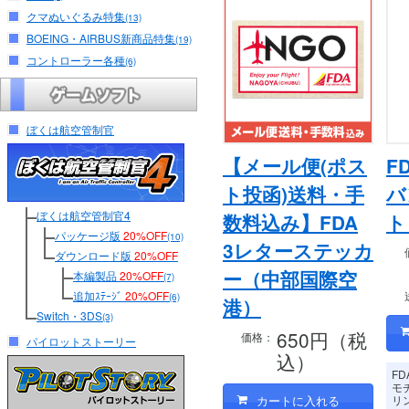
クマぬいぐるみ特集
(13)
BOEING・AIRBUS新商品特集
(19)
コントローラー各種
(6)
ぼくは航空管制官
【メール便(ポス
F
ト投函)送料・手
バ
ぼくは航空管制官4
数料込み】FDA
ト
パッケージ版
20%OFF
(10)
3レターステッカ
ダウンロード版
20%OFF
ー（中部国際空
本編製品
20%OFF
(7)
追加ｽﾃｰｼﾞ
20%OFF
(6)
港）
Switch・3DS
(3)
650円（税
価格：
パイロットストーリー
込）
F
モ
リ