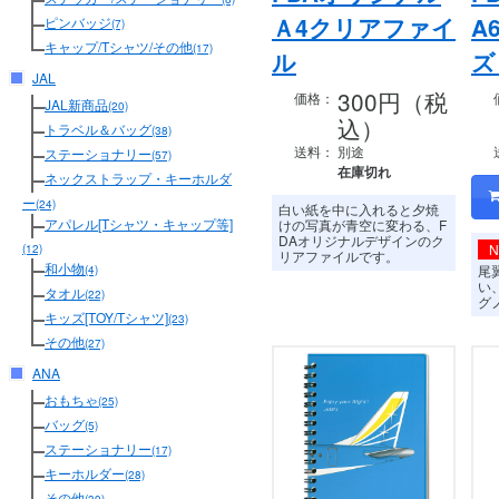
Ａ4クリアファイ
A
ピンバッジ
(7)
キャップ/Tシャツ/その他
(17)
ル
ズ
JAL
300円（税
価格：
JAL新商品
(20)
込）
トラベル＆バッグ
(38)
送料：
別途
ステーショナリー
(57)
在庫切れ
ネックストラップ・キーホルダ
ー
(24)
白い紙を中に入れると夕焼
アパレル[Tシャツ・キャップ等]
けの写真が青空に変わる、
F
DAオリジナルデザインのク
(12)
リアファイルです。
和小物
尾
(4)
い
タオル
(22)
グ
キッズ[TOY/Tシャツ]
(23)
その他
(27)
ANA
おもちゃ
(25)
バッグ
(5)
ステーショナリー
(17)
キーホルダー
(28)
その他