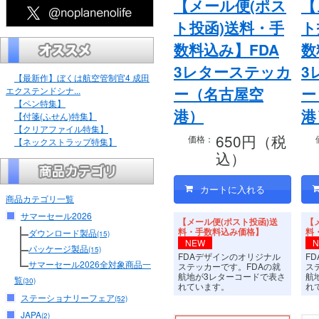
【メール便(ポス
【
ト投函)送料・手
ト
数料込み】FDA
数
3レターステッカ
3
【最新作】ぼくは航空管制官4 成田
ー（名古屋空
ー
エクステンドシナ...
【ペン特集】
港）
港
【付箋(ふせん)特集】
【クリアファイル特集】
650円（税
価格：
【ネックストラップ特集】
込）
商品カテゴリ一覧
サマーセール2026
【メール便(ポスト投函)送
【
料・手数料込み価格】
料
ダウンロード製品
(15)
NEW
パッケージ製品
(15)
FDAデザインのオリジナル
F
サマーセール2026全対象商品一
ステッカーです。FDAの就
ス
航地が3レターコードで表さ
航
覧
(30)
れています。
れ
ステーショナリーフェア
(52)
JAPA
(2)