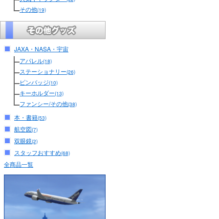
その他
(19)
JAXA・NASA・宇宙
アパレル
(18)
ステーショナリー
(26)
ピンバッジ
(10)
キーホルダー
(13)
ファンシー/その他
(38)
本・書籍
(53)
航空図
(7)
双眼鏡
(2)
スタッフおすすめ
(68)
全商品一覧