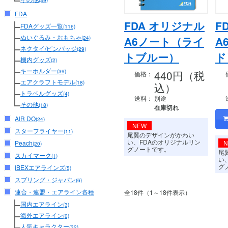
(39)
FDA
FDA オリジナル
F
FDAグッズ一覧
(116)
ぬいぐるみ・おもちゃ
A6ノート（ライ
A
(24)
ネクタイ/ピンバッジ
(29)
トブルー）
ド
機内グッズ
(2)
キーホルダー
440円（税
(39)
価格：
エアクラフトモデル
(18)
込）
トラベルグッズ
(4)
送料：
別途
その他
(18)
在庫切れ
AIR DO
(24)
NEW
スターフライヤー
(11)
尾翼のデザインがかわい
い、FDAのオリジナルリン
Peach
(20)
グノートです。
尾
スカイマーク
(1)
い
グ
IBEXエアラインズ
(5)
スプリング・ジャパン
(6)
連合・連盟・エアライン各種
全18件（1～18件表示）
国内エアライン
(3)
海外エアライン
(0)
人気キャラクター
(32)